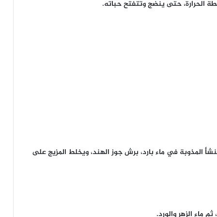
طة الحرارة، حتى ينضج وتتفتح حباته.
شأ المذوبة في ماء بارد، برش جوز الهند، ويخلط المزيج على
 ماء الزهر والورد.