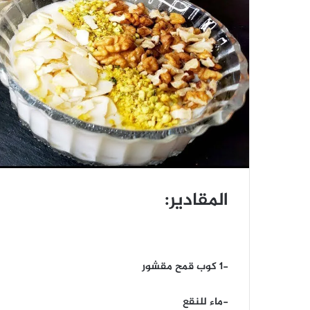
المقادير:
-1 كوب قمح مقشور
-ماء للنقع