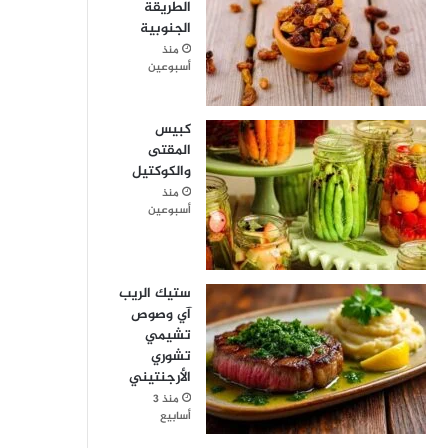
الطريقة
الجنوبية
منذ
أسبوعين
كبيس
المقتى
والكوكتيل
منذ
أسبوعين
ستيك الريب
آي وصوص
تشيمي
تشوري
الأرجنتيني
منذ 3
أسابيع