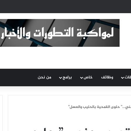
قات
وظائف
خاص
برامج
من نحن
ي…” حلوى القمحية بالحليب والعسل”