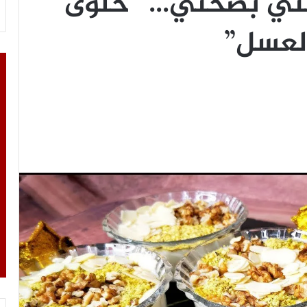
حتي بصحني…” حلوى
العسل”