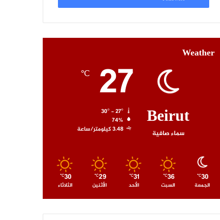
Weather
27
℃
Beirut
30º - 27º
74%
3.48 كيلومتر/ساعة
سماء صافية
30
29
31
36
30
℃
℃
℃
℃
℃
الجمعة
السبت
الأحد
الأثنين
الثلاثاء