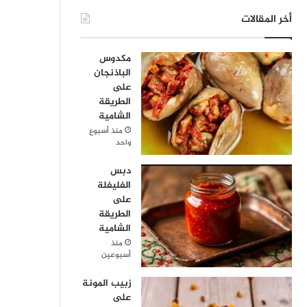
أخر المقالات
مكدوس
الباذنجان
على
الطريقة
الشامية
منذ أسبوع
واحد
دبس
الفليفلة
على
الطريقة
الشامية
منذ
أسبوعين
زبيب المونة
على