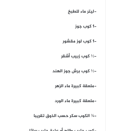
-ليتر ماء للطبخ
-1 كوب جوز
-1 كوب لوز مقشور
-½ كوب زبيب أشقر
-½ كوب برش جوز الهند
-ملعقة كبيرة ماء الزهر
-ملعقة كبيرة ماء الورد
-¾ الكوب سكر حسب الذوق تقريبا
-كوب حليب طازج أو علبة حليب سائل