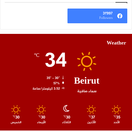
31٬997
Followers
Weather
34
℃
Beirut
35º - 30º
57%
3.52 كيلومتر/ساعة
سماء صافية
30
30
30
37
35
℃
℃
℃
℃
℃
الأحد
الأثنين
الثلاثاء
الأربعاء
الخميس