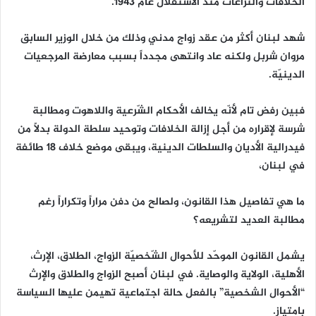
الخلافات والنّزاعات منذ الاستقلال عام ١٩٤٣.
شهد لبنان أكثر من عقد زواج مدني وذلك من خلال الوزير السابق
مروان شربل ولكنه عاد وانتهى مجدداً بسبب معارضة المرجعيات
الدينيّة.
فبين رفض تام لأنّه يخالف الأحكام الشّرعية واللاهوت ومطالبة
شرسة لإقراره من أجل إزالة الخلافات وتوحيد سلطة الدولة بدلاً من
فيدرالية الأديان والسلطات الدينية، ويبقى موضع خلاف ١٨ طائفة
في لبنان،
ما هي تفاصيل هذا القانون، ولصالح من دفن مراراً وتكراراً رغم
مطالبة العديد لتشريعه؟
يشمل القانون الموحّد للأحوال الشّخصيّة الزواج، الطلاق، الإرث،
الأهلية، الولاية والوصاية. في لبنان أصبح الزواج والطلاق والإرث
“الأحوال الشخصية” بالفعل حالة اجتماعية تهيمن عليها السياسة
بامتياز.