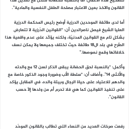
لتصحيح هذه الاعمال، اما بالنسبة للحضانة فنحن مع تعديل هذا
القانون والاخذ بعين الاعتبار مصلحة الطفل النفسية والمادية”.
أما لدى طائفة الموحدين الدرزية أوضح رئيس المحكمة الدرزية
العليا الشيخ فيصل ناصرالدين أن: “القوانين الدّرزية لا تتعارض
بشكلٍ تام مع القوانين المدنيّة، ولكنه يؤكّد على عدم واقعية هذا
الطّرح في بلد ال١٨ طائفة حيث تختلف جميعها ولا يمكن نسف
خلافاتها وقمع نصوصها.”
وأكمل: “بالنسبة لحق الحضانة يبقى الذكر لسن ١٢ مع والدته
والأنثى ١٤”. وأضاف أن: “سلطة الأب وضرورة وجود الذكور خاصة مع
والدهم للاعتياد على حياة الرجال وبيئة والده، في المقابل يؤكد
على تنفيذ القوانين كما هي فلا تحرم أم من ولدها إلّا حسب
القانون”.
رفعت صرخات العديد من النساء التي تطالب بالقانون الموحّد