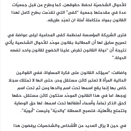
للأحوال الشخصيّة لحفظ حقوقهن، كما وطرح من قبل جمعيّات
عدة في مقدمتها جمعية “كفى” التي تقدّمت بطرح كامل لهذا
القانون بمواد متكاملة آملة ان تعبّد طريقه.
فترى الشريكة المؤسسة لمنظمة كفى المحامية ليلى عواضة في
تصريح سابق لها أن المطالبة بقانون موحّد للأحوال الشخصية يأتي
نتيجة أن “دولة القانون تفرض علينا الخضوع لقانون واحد تضعه
الدولة.”
واضافت: “سيؤكد القانون على فكرة المساواة، ففي القوانين
الحالية المرأة لا تعتبر كائن مستقل وحر، حتى انها لا تمتلك سجلا
خاص بها إنما يقع اسمها تحت اسم والدها ومن ثم تحت اسم
زوجها، اما في هذا القانون الموحّد ستكون كائن مستقل، حقها
كحق الذكر تماماً، وأسماء أطفالها تحت اسمها، لها حق الوصاية
وتتمتع بالأهليّة، فتصبح السطلة “والديّة” وليست “أبويّة”.
في حين لا يزال العديد من الأشخاص والشخصيات يرفضون هذا