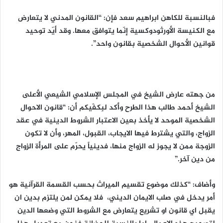
فبالنسبة للكاهن ابراهيم سعد فإن: “القانون المدني لا يتعارض
مع الكنيسة الأورثودوكسية إنّما يتوافق معها. وقد أيّد توحيد
قوانين الأحوال الشخصية بقانون واحد”.
من جهته عارض الشيخ في المجلس الإسلامي الشيعي الأعلى
الشيخ أحمد طالب هذا الطرح وأكد لبِكفّيكم أن: “قانون الاحوال
الشخصية الموحد لا يأخذ بعين الاعتبار الشروط الدينية في عقد
الزواج، والتي يشترط فيها الايجاب، القبول، المهر، وأن لا تكون
الزوجة ممن لا يجوز له الزواج منها، فدينياً يحرّم على المرأة الزواج
من دين آخر.”
وأضاف: “كذلك موضوع تقسيم الميراث بحسب القسمة القرآنية هو
أمر يدخل في صلب الايمان الديني، فلا يمكن لمن يلتزم بدين ان
يقبل اي قانون او تشريع يتعارض مع الشروط التي وضعها الدين