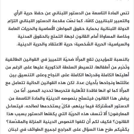
تنص المادة التاسعة من الدستور اللبناني عن حفظ حرية الرأي
والتعبير للبنانيين كافّة، كما نصّت مقدمة الدستور اللبناني التزام
الدولة اللبنانية بحماية حقوق المواطن الأساسية والحريات العامة
وخاصة المساواة أمام القانون لجهة التمتع بالحقوق المدنية
والسياسية؛ الحرية الشخصية؛ حرية الاعتقاد والحرية الدينية.
بالنسبة للمؤيدين تقع المرأة ضحيّة التمييز في القوانين الطائفية
وتُحْرم من أطفالها، لتسيطر السلطة الذكورية عليها على الرغم من
أهليتها الكاملة وقدرتها الكاملة على النجاح وعلى التنسيق بين
عائلتها ونجاحها بأحيان عدة. لكن هذه القوانين الحالية تتعامل مع
المرأة كما لو انها فاقدة للأهلية فتحرمها تحديد المصير. أمّا من
يرفض هذا القانون فيتسلّح بنصوصه الدينيّة والمادة التاسعة من
الدستور المشتركة فيما بينهم، فكلّ يستخدمها لصالحه. فيتساءل
المعارضون! ألا تُنسف هذه الحريّة التي يكفلها الدستور بسبب هذا
القانون؟ فكيف لكم أن تلغوا النصوص الدينية المنزلة والمقدّسة؟
بِكَفّيكم طرح هذا السؤال على المراجع لجميع الطوائف في لبنان