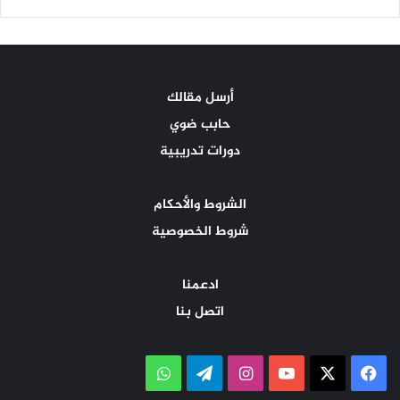
أرسل مقالك
حابب ضوي
دورات تدريبية
الشروط والأحكام
شروط الخصوصية
ادعمنا
اتصل بنا
‫X
فيسبوك
‫YouTube
انستقرام
تيلقرام
واتساب