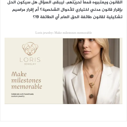
القانون ويعتبروه قمعاً لحريّتهم، ليبقى السؤال هل سيكون الحل
بإقرار قانون مدني اختياري للأحوال الشخصية؟ أم إقرار مراسيم
تشكيلية لقانون طائفة الحق العام أي الطائفة ١٩؟
Loris jewelry: Make milestones memorable