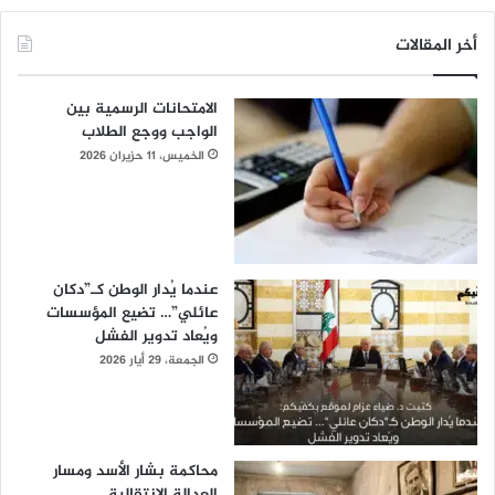
أخر المقالات
الامتحانات الرسمية بين
الواجب ووجع الطلاب
الخميس، 11 حزيران 2026
عندما يُدار الوطن كـ”دكان
عائلي”… تضيع المؤسسات
ويُعاد تدوير الفشل
الجمعة، 29 أيار 2026
محاكمة بشار الأسد ومسار
العدالة الانتقالية