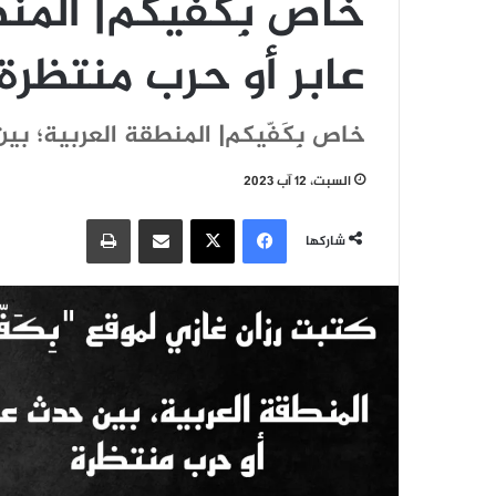
خاص بِكَفّيكم| الم
عابر أو حرب منتظرة
خاص بِكَفّيكم| المنطقة العربية؛ بي
السبت، 12 آب 2023
فيسبوك
‫X
مشاركة عبر البريد
طباعة
شاركها