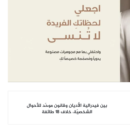
بين
بين فيدرالية الأديان وقانون موحّد للأحوال
فيدرالية
الشخصيّة، خلاف ١٨ طائفة
الأديان
وقانون
موحّد