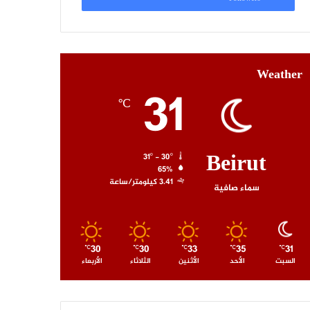
Weather
31
℃
Beirut
31º - 30º
65%
3.41 كيلومتر/ساعة
سماء صافية
30
30
33
35
31
℃
℃
℃
℃
℃
السبت
الأحد
الأثنين
الثلاثاء
الأربعاء