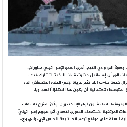
صولًا الى وادي التيم، أجرى العدو الإسر-ائيلي مناوراتٍ،
يات الى أن إسر-ائيل حشرت قوات النخبة لتشارك فيها،
ع لبنان، بنسبة 70%، وفيما لا تزال خيمة حز-ب الله تثير غريزة الإسر-ائيلي المتعطّش الى
متوسط؛ لاحتمالية أن يكون هذا استفزازًا لسو-ريا.
توسّط، انطلاقًا من لواء الإسكندرون. ولأنّ الصّراع بات قاب
هات المرتقبة الاستعداد السوري لتصدي لأي هجوم إسر-ائيليّ
سر-ائيل أكثر من 60 غارةً منذ بداية السنة على مواقع تزعم انّها تابعة للحرس الإي-راني وح-