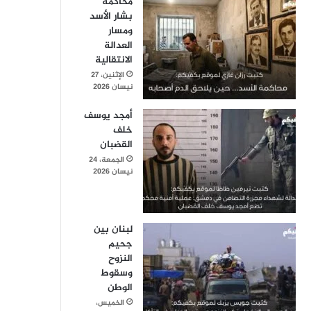
محاكمة
بشار الأسد
ومسار
العدالة
الانتقالية
الإثنين، 27
نيسان 2026
أمجد يوسف
خلف
القضبان
الجمعة، 24
نيسان 2026
لبنان بين
جحيم
النزوح
وسقوط
الوطن
الخميس،