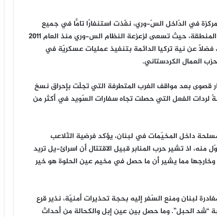
زة في الدّاخل السّ-وري، نفّذت استنفارًا تامًّا في جميع
المواقع، تحسبًا لاندلاع حرب تخطط لها إسرا-ئيل في المنطقة، حيث تسعى لزعزعة النظام الس-وري منذ العام 2011
ا، فضلًا عن نية تركيا الدائمة بتنفيذ عمليات عسكريّة في
 حزب العمال الكردستاني.
 قصوى بعد مواقف الغرب المتطرفة التي تجلّت بإحراق نسخ
لبةً لردات الفعل التي حصلت تجاه سفارات السّويد في أكثر من
سلحة داخل المخيّمات في لبنان، يؤكد فرضية التّلاعب
ّل منه، اذ تشير حرب المنابر قبيل الاقتتال أن اسرائ-يل تريد
 وخارجها مما يشير أن ما حصل في مخيم عين الحلوة هو خير
ادرة لبنان ومنع السّفر إليه بحجة تحذيرات أمنيّة، نذير قرع
بة “شد الحبل”. وما حصل بين عين إبل والكحالة من أحداث