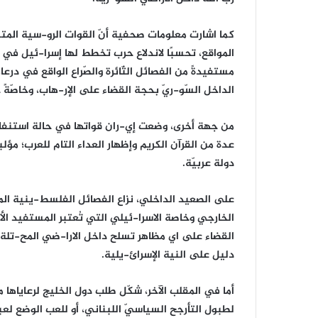
كما اشارت معلومات صحفية أنّ القوات الرو-سية المتمرك
مستفيدةً من الفصائل الثّائرة والصّراع الواقع في درع
الداخل السّو-ريّ بحجة القضاء على الإر-هاب، وخاصّةً
من جهة أخرى، وضعت إي-ران قواتها في حالة استنفار
عدة من القرآن الكريم وإظهار العداء التام للعرب؛ مؤ
دولة عربيّة.
على الصعيد الداخلي، نزاع الفصائل الفلسط-ينية الم
الخارجي وخاصة الاسرا-ئيلي التي تُعتبر المستفيد الأو
القضاء على اي مظاهر تسلح داخل الارا-ضي المح-تلة
دليل على النية الإسرائ-يلية.
أما في المقلب الآخر، شكّل طلب دول الخليج لرعاياها مغ
لطبول التأرجح السياسيّ اللبناني، أو للعب الوضع لع