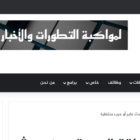
قات
وظائف
خاص
برامج
من نحن
دث عابر أو حرب منتظرة