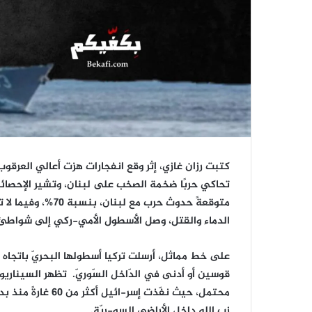
كتبت رزان غازي، إثر وقع انفجارات هزت أعالي العرقوب و
تحاكي حربًا ضخمة الصخب على لبنان، وتشير الإحصائ
متوقعةً حدوث حرب م
الدماء والقتل، وصل الأسطول الأمي-ركي إلى شواطئ ال
على خط مماثل، أرسلت تركيا أسطولها البحريّ باتجاه الم
قوسين أو أدنى في الدّاخل السّوريّ. تظهر السيناريو
محتمل، حيث نفّذت إ
زب الله داخل الأراضي السو-ريّة.