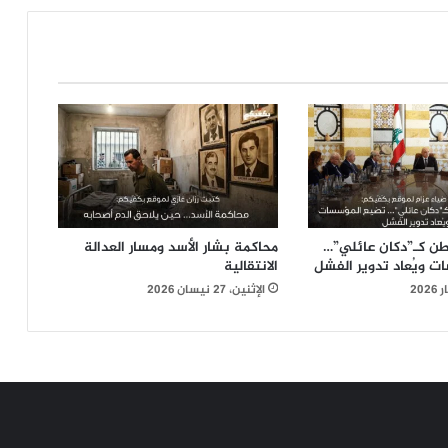
للأحوال
الشخصيّة،
خلاف
١٨
طائفة
لوطن كـ”دكان عائلي”…
محاكمة بشار الأسد ومسار العدالة
ت ويُعاد تدوير الفشل
الانتقالية
الإثنين، 27 نيسان 2026