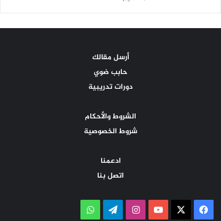
أرسل مقالك
حابب ضوي
دورات تدريبية
الشروط والأحكام
شروط الخصوصية
ادعمنا
اتصل بنا
‫X
فيسبوك
‫YouTube
انستقرام
تيلقرام
واتساب