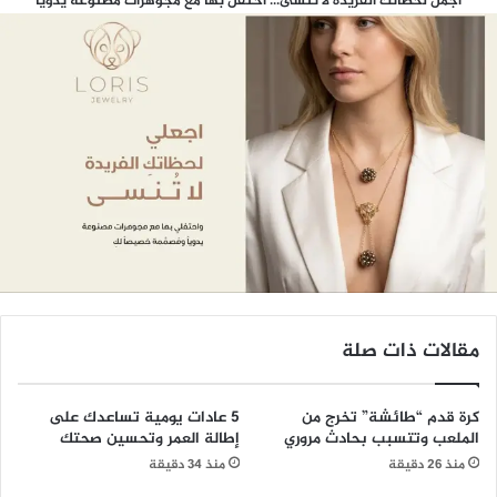
أجمل لحظاتك الفريدة لا تُنسى... احتفل بها مع مجوهرات مصنوعة يدويًّا
مقالات ذات صلة
كرة قدم “طائشة” تخرج من
5 عادات يومية تساعدك على
الملعب وتتسبب بحادث مروري
إطالة العمر وتحسين صحتك
منذ 26 دقيقة
منذ 34 دقيقة