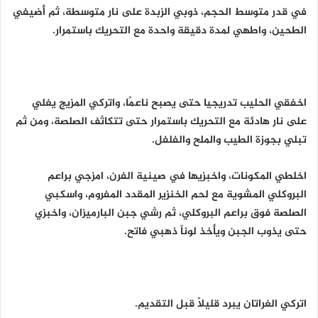
في قدر متوسط الحجم، ذوبي الزبدة على نار متوسطة، ثم أضيفي
الطحين، واطهي لمدة دقيقة واحدة مع التحريك باستمرار.
اخفقي الحليب تدريجيا حتى يصبح ناعمًا، واتركي المزيج يغلي
على نار هادئة مع التحريك باستمرار حتى تتكاثف الصلصة، ومن ثم
تبلي بجوزة الطيب والملح والفلفل.
اخلطي المكونات، واخبزيها في صينية الفرن، امزجي براعم
البروكلي المشوية مع لحم الخنزير المقدد المفروم، واسكبي
الصلصة فوق براعم البروكلي، ثم رشي جبن البارميزان، واخبزي
حتى يذوب الجبن ويأخذ لوناً ذهبي فاتح.
اتركي الغراتان يبرد قليلًا قبل التقديم.