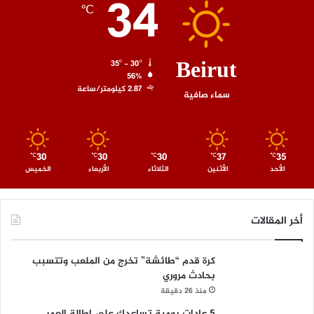
34
℃
Beirut
35º - 30º
56%
2.87 كيلومتر/ساعة
سماء صافية
30
30
30
37
35
℃
℃
℃
℃
℃
الأحد
الأثنين
الثلاثاء
الأربعاء
الخميس
أخر المقالات
كرة قدم “طائشة” تخرج من الملعب وتتسبب
بحادث مروري
منذ 26 دقيقة
5 عادات يومية تساعدك على إطالة العمر