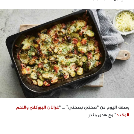
وصفة اليوم من “صحتي بصحني” … “
غراتان البروكلي واللحم
المقدد
” مع هدى منذر