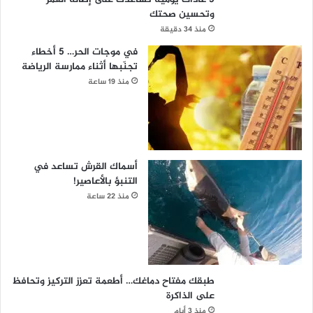
وتحسين صحتك
منذ 34 دقيقة
في موجات الحر… 5 أخطاء
تجنّبها أثناء ممارسة الرياضة
منذ 19 ساعة
أسماك القرش تساعد في
التنبؤ بالأعاصير!
منذ 22 ساعة
طبقك مفتاح دماغك… أطعمة تعزز التركيز وتحافظ
على الذاكرة
منذ 3 أيام