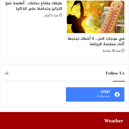
طبقك مفتاح دماغك… أطعمة تعزز
التركيز وتحافظ على الذاكرة
منذ 3 أيام
في موجات الحر… 5 أخطاء تجنّبها
أثناء ممارسة الرياضة
منذ 19 ساعة
Follow Us
31٬997
Followers
Weather