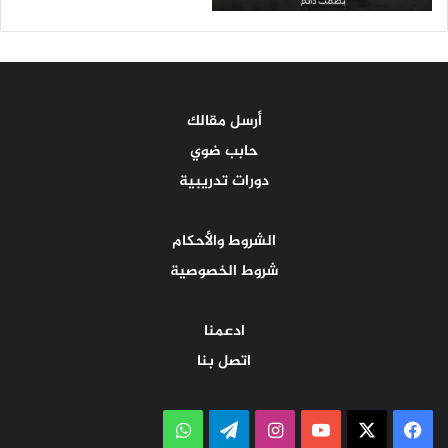
أرسل مقالك
حابب ضوي
دورات تدريبية
الشروط والأحكام
شروط الخصوصية
ادعمنا
اتصل بنا
‫X
فيسبوك
‫YouTube
انستقرام
تيلقرام
واتساب