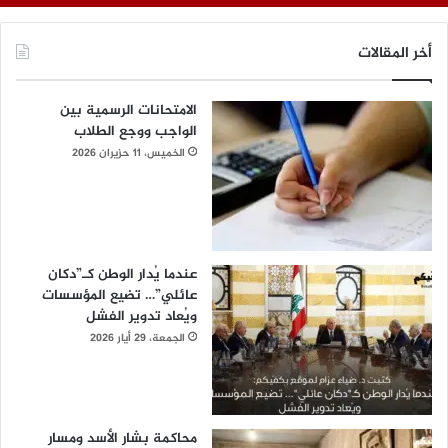
أخر المقالات
الامتحانات الرسمية بين
الواجب ووجع الطلاب
الخميس، 11 حزيران 2026
عندما يُدار الوطن كـ”دكان
عائلي”… تضيع المؤسسات
ويُعاد تدوير الفشل
الجمعة، 29 أيار 2026
محاكمة بشار الأسد ومسار