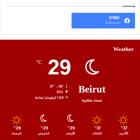
31٬985
Followers
Weather
29
℃
Beirut
37º - 29º
53%
1.03 كيلومتر/ساعة
سماء صافية
29
29
29
37
37
℃
℃
℃
℃
℃
الأثنين
الثلاثاء
الأربعاء
الخميس
الجمعة