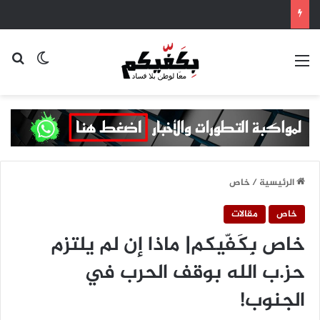
القائمة
بح
الوضع ا
الرئيسية
/
خاص
خاص
مقالات
خاص بِكَفّيكم| ماذا إن لم يلتزم
حز.ب الله بوقف الحرب في
الجنوب!