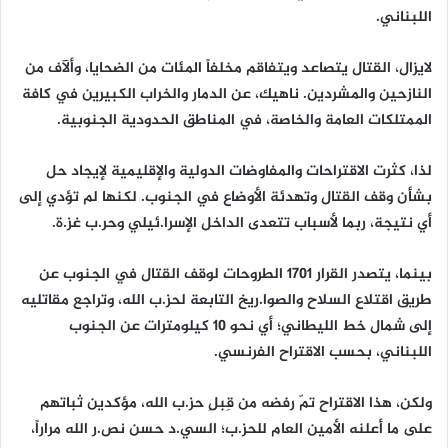
اللبناني.
لايزال، القتال يتصاعد ويتفاقم مخلفاً المئات من الضحايا، وألآف من
النازحين والمشردين. ناهيك، عن الدمار والخراب الكبيرين في كافة
الممتلكات العامة والخاصة، في المناطق الحدودية الجنوبية.
لذا، كثرت الاقتراحات والمفاوضات الدولية والإقليمية لإيجاد حل
بشأن وقف القتال وتهدئة الأوضاع في الجنوب. لكنها لم تؤدي إلى
أي نتيجة، ربما لأسباب تتعدى الداخل الإسرا.ئيلي وحر.ب غز.ة.
بينما، يتصدر القرار 1701 الطروحات لوقف القتال في الجنوب عن
طريق اقتلاع السلاح والصوا.ريخ التابعة لحز.ب الله، وتراجع مقاتليه
إلى شمال خط الليطاني؛ أي نحو 10 كيلومترات عن الجنوب
اللبناني، بحسب الاقتراح الفرنسي.
ولكن، هذا الاقتراح تمّ رفضه من قِبلِ حز.ب الله، مؤكدين ثباتهم
على ما أعلنه الأمين العام للحز.ب؛ السي.د حسن نص.ر الله مراراً،