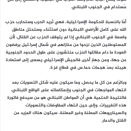
مُستدامٍ في الجنوب اللبناني.
أمّا بالنسبةِ للحكومة الإسرا.ئيلية، فهي تُريد الحرب وستحارب حز.ب
الله على كاملِ الأراضي اللبنانية دون استثناء، وستحتل مناطق
واسعة في الجنوب اللبناني إذا لم يتوقف الحز.ب عن القتال، لأن
المستوطنين الذين نزحوا من منازلهم في شمال إسرا.ئيل يرفضون
العودة ما دام مقاتلوا الحز.ب منتشرون على طول الحدود الجنوبية
من جهة، ومن جهةٍ أخرى فالجيش الإسرا.ئيلي يسعى إلى استعادة
هيبته بعدَ هجمات حما.س في قطاع غز.ة.
وبالرّغم من كل ما يحصل، وما سيكون عليه شكل التسويات بعد
انتهاء المواجهات في الجنوب وإنعكاساته على الواقع اللبناني،
فالنتيجة الحتمية هي أن المواطن اللبناني هو من سيدفع فاتورة
هذه التغييرات. وإلى حين انتهاء المفاوضات والتسويات
والسيناريوهات المعلنة وغير المعلنة، سيكون هناك المزيد من
القتل والدمار.