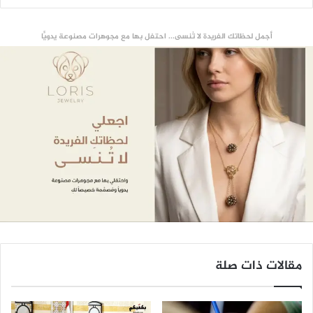
أجمل لحظاتك الفريدة لا تُنسى... احتفل بها مع مجوهرات مصنوعة يدويًّا
مقالات ذات صلة