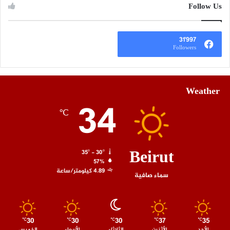
Follow Us
31٬997
Followers
Weather
34
℃
Beirut
35º - 30º
57%
4.89 كيلومتر/ساعة
سماء صافية
30
30
30
37
35
℃
℃
℃
℃
℃
الأحد
الأثنين
الثلاثاء
الأربعاء
الخميس