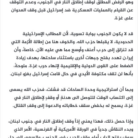
وهو الرفض المطلق لوقف إطلاق النار في الجنوب، وعدم التوقف
عن القيام بالعمليات العسكر.ية ضد إسرا.ئيل قبل وقف العدوان
على غز.ة.
قد لا يكون الجنوب بوابة تسوية، لأن المطالب الإسرا.ئيلية
الحدودية، لا يقبلها حز.ب الله. والخوف هنا من إطالة الأزمة التي
قد تنزلق إلى حر.ب أعنف وأوسع مما هي عليه الآن. خاصةً، وأن
إيرا.ن تهدد بفتح جبهات أخرى باستثناء ساحتها، بهدف زيادة
الضغط على القوى الدولية والإقليمية لإنهاء حرب غز.ة. ملوحةً،
بأنها لن تقف مكتوفة الأيدي في حال قامت إسرا.ئيل بغزو لبنان.
وبما أن استراتيجية وحدة الساحات قد فشلت، فحز.ب الله يسعى
إلى اكتساب الوقت للتوصل الى هدنةٍ أو وقفٍ لإطلاق النار في
غز.ة، يسمح له بخفضِ سقف خطاباته والدعوة إلى وقفِ القتال.
وإذا حصل ذلك، فهذا يعني إذاً وقف إطلاق النار في جنوب لبنان،
وبدء النقاش جدياً في الورقة الأمريكية أو الفرنسية، الأمر الذي
سوف يفتح الباب أمام وقف الحر.ب في الجنوب، والسعي إلى حلٍ