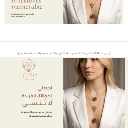
أجمل لحظاتك الفريدة لا تُنسى... احتفل بها مع مجوهرات مصنوعة يدويًّا