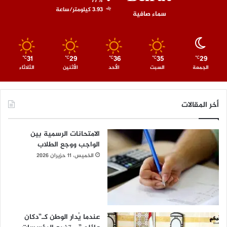
77%
3.93 كيلومتر/ساعة
سماء صافية
31
29
36
35
29
℃
℃
℃
℃
℃
الجمعة
السبت
الأحد
الأثنين
الثلاثاء
أخر المقالات
الامتحانات الرسمية بين
الواجب ووجع الطلاب
الخميس، 11 حزيران 2026
عندما يُدار الوطن كـ”دكان