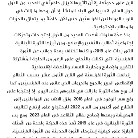
قرن على حدوثها، إلا أنّ تأثيرها لا يزال حاضراً في العديد من الدّول
حول العالم، لا سيما في البلد المنشأ، إذ أن روحها ما زالت في
قلوب المواطنين الفرنسيّين حتى الآن، خاصّةً بما يتعلّق بالحرّيات
والمطالب الإجتماعيّة.
منذ عدّة سنوات شهدت العديد من الدّول إحتجاجات وتحرّكات
إجتماعيّة تُطالب بالتّغيير والإصلاح، ومن أبرزها الثّورة اللّبنانية
التي بدأت عام 2019، ولكنها تختلف بعدّة جوانب عن الثّورة
الفرنسيّة التي تكلّلت بالنّجاح، على الرّغم من الحاجة المُشتركة
للتّغيير والإصلاح ومُحاربة الفساد والنّهضة الإقتصاديّة.
إندلعت الثّورة الفرنسيّة في القرن الثّامن عشر، بسبب النّظام
الإقطاعي المرير والجوع والحِرمان الذي عانى منه الفرنسيّين، كما
أن روح هذه الثّورة ما زالت في قلبوهم حتى اليوم، إذ إحتجّوا على
رفع سعر الوقود في العام 2018، ونزل الآلاف من المواطنين إلى
الشارع في أكتوبر من العام 2022 للإحتجاج على إرتفاع تكاليف
المعيشة وبعدها لإصلاح نظام التّقاعد في العام 2023. ومع بدء
الثّورة اللّبنانية في عام 2019 تُعدّ هذه الحركة واحدة من الأمثلة
البارزة على كيفيّة إستوحاء الثّورة الحديثة من الثّورة الفرنسيّة،