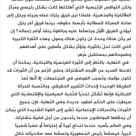
ولكن النّواقص الرّئيسية التي أهلكتها كانت بشكل رئيسي ومُركّز
الطّائفيّة والمذهبيّة، فلماذا نرى فريق يترك عمله وبيته وينزل إلى
ساحة المعركة للمطالبة بأبسط حقوقه، بينما فريقٍ آخر ينزل
ليؤذيَ الفريق الأوّل ويتسلّط عليه وبالقوّة ينفّذ أوامر زعمائه؟ إن
لم يكُن هناك وِحدة، لن يكون هناك وصول، وهذه الثّغرة الكبيرة
التي كانت تحلّ بالثّورة، وتؤثّر بشكل مأساوي على أهدافهم
وطموحاتهم بمستقبل مُزهر.
في النّهاية، بالنّظر إلى الثّورة الفرنسيّة واللبنانيّة، يمكننا أن
نلاحظ العديد من الأوجه المُشتركة، وعلى الرّغم من أن الثّورات قد
تكون مؤلمة، وتُسبّب الفوضى في المُجتمعات، إلا أنّها تُعدّ
الطريقة الوحيدة لإحداث التّغيير الحقيقي. وبالنّسبة للحركة
اللبنانيّة فإنّها تُشكّل تحدّياً للنُّخبة السياسيّة والإقتصاديّة التي
سيطرت على الحُكم لعقود عديدة، وفي النّهاية، فإن جميع
الثّورات والتحركات الإجتماعيّة تُشير إلى القوّة الشديدة التي يُمكن
أن يُحقّقها المواطنون عندما يتّحدون من أجل قضيّة مُشتركة،
وفي العالم بأسره، عندما تندلع ثورةً أو إعتراضاً أو غضباً شعبياً
كبيراً، فيسقطُ رئيس الجّمهوريّة وتسقُط معه صلاحيّاته خلال