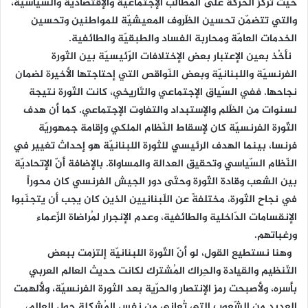
حيث تركّز الحركة على المطالب الإجتماعيّة والإقتصاديّة والسياسيّة،
والتي تتضمّن تحسين الظّروف المعيشيّة للمواطنين وتحسين
الخدمات العامّة ومحاربة الفساد والطبقيّة والطائفية.
نأخُذ بعين الإعتبار بعض الإختلافات الرّئيسيّة بين الثّورة
الفرنسيّة واللبنانيّة وبعض النّواقص التي إحتاجتها الأخيرة لضمان
نجاحها. ففي السّياق الإجتماعي والتّاريخي، كانت الثّورة نتيجة
لسنوات من الظّلم والإستبداد والتفاوت الإجتماعي. كما أن هدف
الثّورة الفرنسيّة كان لإسقاط النّظام الملكي وإقامة جمهوريّة
فرنسا، بينما الهدف الرئيسي للثورة اللبنانيّة هو إحداث تغيير في
النّظام السّياسي وتحقيق العدالة والمساواة. بالإضافة أنّ الإتحاديّة
بين الشعب وقادة الثّورة وحتّى دور الجيش الفرنسي كان محوراً
في نجاح الثّورة، مختلفةً عن اللّبنانيين الذين كان يجب أن يتجنّبوا
الإنقسامات الدّاخلية والطائفية، وعدم الإنجرار لمُراضاة الزّعماء
ورغباتهم.
وهنا نستطيع القول، لو أنّ الثّورة اللبنانيّة إلتزمت ببعض
التّنظيم والقيادة والحِراك المُشترك لكانت حديث العالم العربي
بأسره، ولأصبحت رمز الإنتصار والحرّية بعد الثورة الفرنسيّة، ولألهمت
العديد من الشّعوب التي تُعاني من نفس المُشكلة حول العالم،