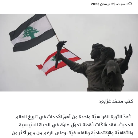
السبت، 29 نيسان 2023
كَتَب محمّد غزّاوي:
تُعدّ الثّورة الفرنسيّة واحدة من أهمّ الأحداث في تاريخ العالم
الحديث، فقد شكّلت نُقطة تحوّل هامّة في الحياة السّياسية
والثّقافيّة والإقتصاديّة والفلسفيّة. وعلى الرغم من مرور أكثر من