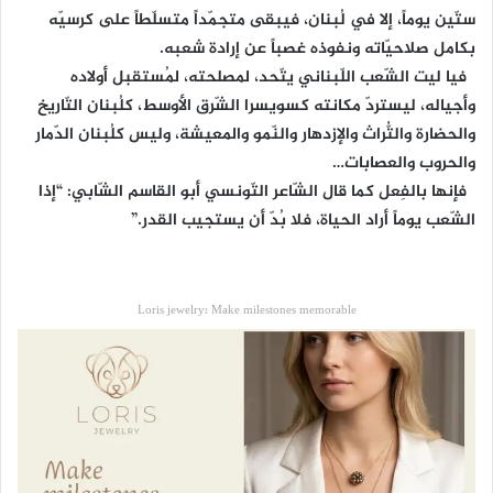
ستّين يوماً، إلا في لُبنان، فيبقى متجمّداً متسلّطاً على كرسيّه
بكامل صلاحيّاته ونفوذه غصباً عن إرادة شعبه.
فيا ليت الشّعب اللّبناني يتّحد، لمصلحته، لمُستقبل أولاده
وأجياله، ليستردّ مكانته كسويسرا الشّرق الأوسط، كلُبنان التّاريخ
والحضارة والتُّراث والإزدهار والنّمو والمعيشة، وليس كلُبنان الدّمار
والحروب والعصابات…
فإنها بالفِعل كما قال الشّاعر التّونسي أبو القاسم الشّابي: “إذا
الشّعب يوماً أراد الحياة، فلا بُدّ أن يستجيب القدر.”
Loris jewelry: Make milestones memorable