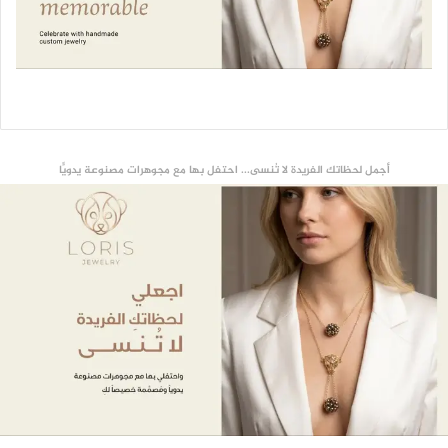
أجمل لحظاتك الفريدة لا تُنسى... احتفل بها مع مجوهرات مصنوعة يدويًّا