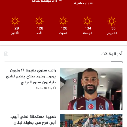
2.13 كيلومتر/ساعة
سماء صافية
29
28
28
34
35
℃
℃
℃
℃
℃
الخميس
الجمعة
السبت
الأحد
الأثنين
أخر المقالات
راتب سنوي بقيمة 17 مليون
يورو… محمد صلاح ينضم لنادي
طرابزون سبور التركي
منذ 16 ساعة
ذهبية مستحقّة لعلي أيوب
أبي فرج في بطولة لبنان