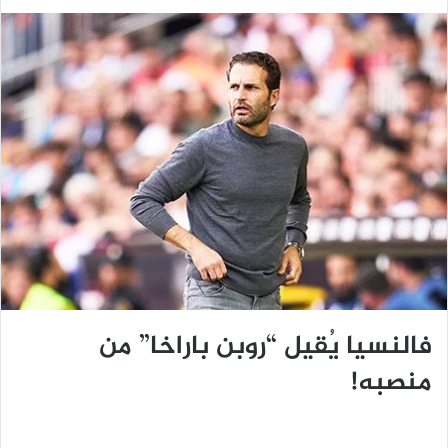
فالنسيا يُقيل “روبن باراخا” من
منصبه!