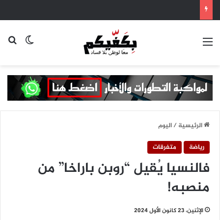
القائمة
بح
الوضع ا
الرئيسية
/
اليوم
رياضة
متفرقات
فالنسيا يُقيل “روبن باراخا” من
منصبه!
الإثنين، 23 كانون الأول 2024