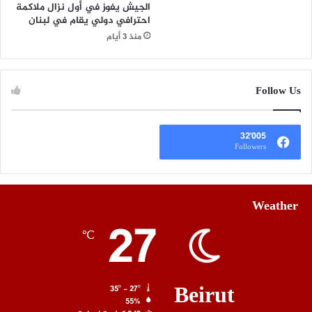
الجيش يفوز في أول نزال ملاكمة
احترافي دولي يقام في لبنان
منذ 3 أيام
Follow Us
32٬005
Followers
Weather
27
℃
Beirut
35º - 27º
55%