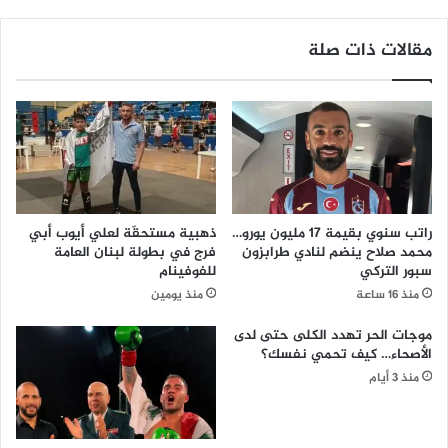
مقالات ذات صلة
راتب سنوي بقيمة 17 مليون يورو…
ذهبية مستحقّة لعلي أيوب أبي
محمد صلاح ينضم لنادي طرابزون
فرج في بطولة لبنان العامة
سبور التركي
للفوفينام
منذ 16 ساعة
منذ يومين
موجات الحر تهدد الكلى حتى لدى
الأصحاء… كيف تحمي نفسك؟
منذ 3 أيام