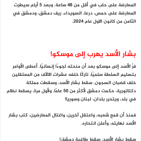
المعارضة على حلب في أقل من 48 ساعة. وبعد 5 أيام سيطرت
المعارضة على حمص، درعا، السويداء، ريف دمشق، ودمشق في
الثامن من كانون الاول عام 2024.
بشار الأسد يهرب إلى موسكو!
فرَّ الأسد إلى موسكو بعد أن منحته لجوءًا إنسانيًا. أعطى الأوامر
بتسليم السلطة سلميًا، تاركًا خلفه عشرات الالآف من المعتقلين
خلف قضبان السجون. سقط بشار الأسد، وسقطت مملكة
دكتاتورية، حكمت دمشق لأكثر من 50 عامًا. ولأول مرة، يسقط نظام
في بلد، ويتحرر بلدان، لبنان وسوريا!
فمنذ أن قمع شعبه، واعتقل آخرين، واغتال المعارضين، كتب بشار
الأسد نهايته، وأعلن انتحاره.
سقط بشار الأسد، سقط طاغية دمشق!