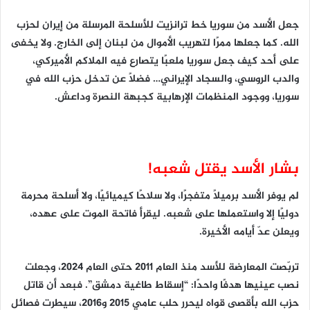
جعل الأسد من سوريا خط ترانزيت للأسلحة المرسلة من إيران لحزب
الله. كما جعلها ممرًا لتهريب الأموال من لبنان إلى الخارج. ولا يخفى
على أحد كيف جعل سوريا ملعبًا يتصارع فيه الملاكم الأميركي،
والدب الروسي، والسجاد الإيراني… فضلًا عن تدخل حزب الله في
سوريا، ووجود المنظمات الإرهابية كجبهة النصرة وداعش.
بشار الأسد يقتل شعبه!
لم يوفر الأسد برميلًا متفجرًا، ولا سلاحًا كيميائيًا، ولا أسلحة محرمة
دوليًا إلا واستعملها على شعبه. ليقرأ فاتحة الموت على عهده،
ويعلن عدّ أيامه الأخيرة.
تربّصت المعارضة للأسد منذ العام 2011 حتى العام 2024، وجعلت
نصب عينيها هدفًا واحدًا: “إسقاط طاغية دمشق”. فبعد أن قاتل
حزب الله بأقصى قواه ليحرر حلب عامي 2015 و2016، سيطرت فصائل