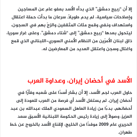
إلا أن “ربيع دمشق” الذي بدأه الأسد بعفو عام عن المساجين
وإصلاحات سياسية، لم يدم طويلاً. سرعان ما بدأت حملة اعتقال
واستهداف ونفي وقمع مئات المثقفين والزجّ بهم في السجون،
ليتحول بعدها “ربيع دمشق” إلى “شتاء دمشق”. وعلى غرار سوريا،
ذاق لبنان الأمرّين من النظام الأمني السوري-اللبناني الذي قمع
واغتال وسجن واعتقل العديد من المعارضين له.
الأسد في أحضان إيران، وعداوة العرب
حاول العرب لجم الأسد، إلا أن بشار أسدًا على شعبه وفأرًا في
أحضان إيران. لم يستغل الأسد أي فرصة من العرب للعودة إلى
أحضانهم، بدءًا من زيادة العاهل السعودي الملك عبدالله بن عبد
العزيز، وصولًا إلى زيادة رئيس الحكومة اللبنانية الأسبق سعد
الحريري عام 2009 موفدًا من الخليج، لإقناع الأسد بالخروج عن خط
طهران.