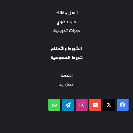
أرسل مقالك
حابب ضوي
دورات تدريبية
الشروط والأحكام
شروط الخصوصية
ادعمنا
اتصل بنا
‫X
فيسبوك
‫YouTube
انستقرام
تيلقرام
واتساب