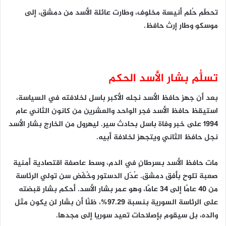
تحطّم حُلم أنيسة مخلوف، وطارت عائلة الأسد من دمشق، إلى
موسكو وطار إرث حافظ.
تسلُّم بشار الأسد الحكم
بعد أن جهز حافظ الأسد نجله الأكبر باسل لخلافته في السياسة،
استيقظ حافظ الأسد فجر الواحد والعشرين من كانون الثاني عام
1994 على خبر وفاة باسل بحادث سير. ليهرول من الخارج بشار الأسد
نجل حافظ الثاني ويتجهز لخلافة أبيه.
مات حافظ الأسد بسرطانٍ في الدم، وسط عاصفة اقتصادية أمنية
صعبة تلوح بأفق دمشق. عُدّل الدستور وخُفّض سن تولي الرئاسة
من 40 عامًا إلى 34 عامًا، وهو عمر بشار الأسد. أحكم بشار قبضته
على الرئاسة السورية بنسبة 97.29%، ظنًا أن بشار لن يكون مثل
والده، بل سيقوم بإصلاحات تعيد سوريا إلى مجدها.