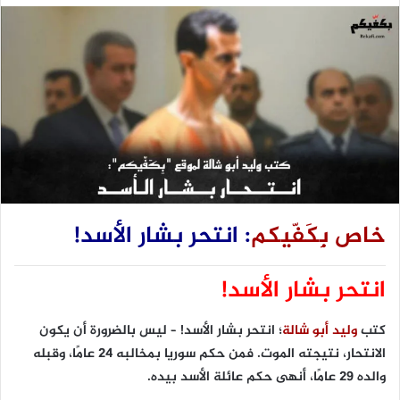
خاص
بِكَفّيكم
: انتحر بشار الأسد!
انتحر بشار الأسد!
كتب
وليد أبو شالة
؛ انتحر بشار الأسد! – ليس بالضرورة أن يكون
الانتحار، نتيجته الموت. فمن حكم سوريا بمخالبه 24 عامًا، وقبله
والده 29 عامًا، أنهى حكم عائلة الأسد بيده.