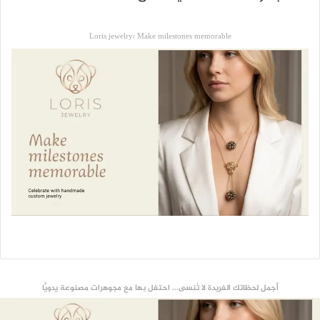
Loris jewelry: Make milestones memorable
أجمل لحظاتك الفريدة لا تُنسى... احتفل بها مع مجوهرات مصنوعة يدويًّا