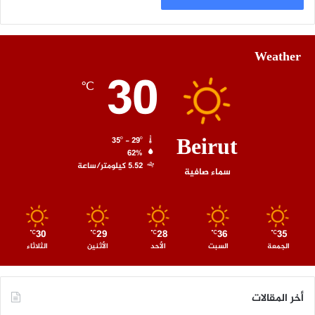
Weather
30
℃
Beirut
35º - 29º
62%
5.52 كيلومتر/ساعة
سماء صافية
30
29
28
36
35
℃
℃
℃
℃
℃
الجمعة
السبت
الأحد
الأثنين
الثلاثاء
أخر المقالات