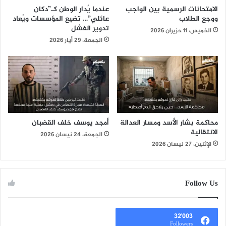
الامتحانات الرسمية بين الواجب
عندما يُدار الوطن كـ”دكان
ووجع الطلاب
عائلي”… تضيع المؤسسات ويُعاد
تدوير الفشل
الخميس، 11 حزيران 2026
الجمعة، 29 أيار 2026
محاكمة بشار الأسد ومسار العدالة
أمجد يوسف خلف القضبان
الانتقالية
الجمعة، 24 نيسان 2026
الإثنين، 27 نيسان 2026
Follow Us
32٬003
Followers