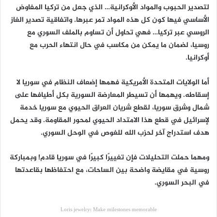
لتصدير الحبوب والمواد الأوكرانية… الذي جعل من تركيا المفاوض
الأساسي فيها كون كل هذه المواد تمر عبرها. واتفاقية تصدير الغاز
الروسي عبر تركيا… فهي تحاول أن تساوم بالملف السوري مع
روسيا، لضمان ما يمكن من مكاسب في حال انتهاء الحرب مع
أوكرانيا.
أما الولايات المتحدة الأمريكية فهمها إضعاف النظام في سوريا لا
إسقاطه. ويهمها أن تسيطر المعارضة السورية بكل أطيافها على
شمال وشرق سوريا، لقطع شريان العراق الحيوي مع سوريا خدمة
لإسرائيل في قطع هذا الامتداد الحيوي لمحور المقاومة. وقد يحمل
هدف استدراج آخر لحزب الله للغوص في الوحل السوري.
ومهما حملت التحليلات فإن تغييرًا كبيرًا في سوريا قادم! وبمباركة
روسية في مقايضة واضحة بين الساحات، مع احتفاظها بقاعدتها
في البحر السوري.
Loris jewelry: Make milestones memorable