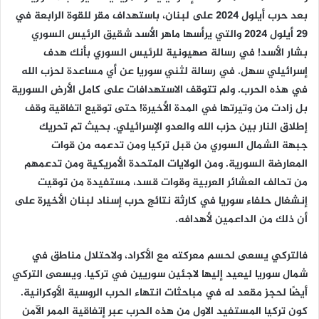
بعد حرب أيلول 2024 على لبنان، باستهداف مقر للقوة الرابعة في
29 أيلول 2024 والتي يرأسها ماهر الأسد شقيق الرئيس السوري
بشار الأسد! في رسالة صهيونية للرئيس السوري بأنك هدف
إسرائيلي سهل. في رسالة لثني سوريا عن أي مساعدة لحزب الله
في هذه الحرب. ولم تتوقف الاستهدافات على كامل الأرض السورية
بل زادت من وتيرتها في المدة الأخيرة! حتى توقيع اتفاقية وقف
إطلاق النار بين حزب الله والعدو الإسرائيلي. بحيث تم تحريك
جبهة الشمال السوري من قبل تركيا ومن تدعمه من قوات
المعارضة السورية. ومن الولايات المتحدة الأمريكية ومن تدعمهم
من تحالف العشائر العربية وقوات قسد، مستفيدة من توقيت
إنشغال حلفاء سوريا في كارثة نتائج حرب إسناد لبنان الأخيرة على
أن ذلك من الداعمين لأهدافه.
فالتركي يسعى لحسم معركته مع الأكراد، ولاحتلال مناطق في
شمال سوريا ليعيد إليها لاجئين سوريين في تركيا. ويسعى التركي
أيضًا لحجز مقعد له في مباحثات انتهاء الحرب الروسية الأوكرانية.
كون تركيا المستفيد الاول من هذه الحرب عبر إتفاقية الممر الآمن