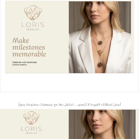
أجمل لحظاتك الفريدة لا تُنسى... احتفل بها مع مجوهرات مصنوعة يدويًّا