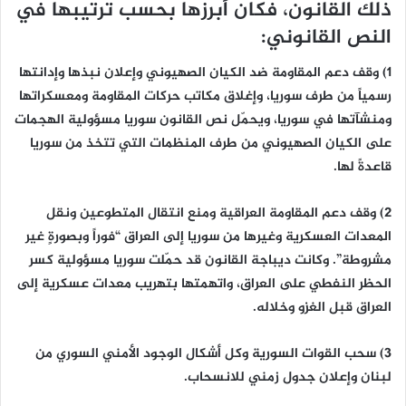
ذلك القانون، فكان أبرزها بحسب ترتيبها في
النص القانوني:
1) وقف دعم المقاومة ضد الكيان الصهيوني وإعلان نبذها وإدانتها
رسمياً من طرف سوريا، وإغلاق مكاتب حركات المقاومة ومعسكراتها
ومنشآتها في سوريا، ويحمّل نص القانون سوريا مسؤولية الهجمات
على الكيان الصهيوني من طرف المنظمات التي تتخذ من سوريا
قاعدةً لها.
2) وقف دعم المقاومة العراقية ومنع انتقال المتطوعين ونقل
المعدات العسكرية وغيرها من سوريا إلى العراق “فوراً وبصورةٍ غير
مشروطة”. وكانت ديباجة القانون قد حمّلت سوريا مسؤولية كسر
الحظر النفطي على العراق، واتهمتها بتهريب معدات عسكرية إلى
العراق قبل الغزو وخلاله.
3) سحب القوات السورية وكل أشكال الوجود الأمني السوري من
لبنان وإعلان جدول زمني للانسحاب.