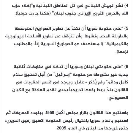
4) نشر الجيش اللبناني في كل المناطق اللبنانية و”إخلاء حزب
الله والحرس الثوري الإيراني جنوب لبنان” (هكذا جاءت حرفياً).
5) “على حكومة سوريا أن تكفّ عن تطوير الصواريخ المتوسطة
والطويلة المدى ونشرها، وأن تتوقف عن تطوير الأسلحة البيولوجية
والكيميائية” (المستهدف هو الصواريخ السورية إذاً، والمطلوب
نزعها).
6) “على حكومتي لبنان وسوريا أن تدخلا في مفاوضات ثنائية
جدية غير مشروطة مع حكومة “إسرائيل” من أجل تحقيق سلام
كامل ودائم” ولم يُذكر – عادل. ويوجد في قسم العقوبات في
القانون بندٌ يربط رفعها تدريجياً بمدى تقدم العلاقة مع الكيان
الصهيوني.
واستتبع هذا القانون بقرار مجلس الأمن 1559، ببنوده المعروفة، ثم
استتبع باتهام سوريا باغتيال رئيس الحكومة الاسبق رفيق الحريري،
حتى خروجها من لبنان في العام 2005.