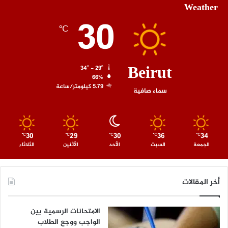
Weather
30
℃
Beirut
34º - 29º
66%
5.79 كيلومتر/ساعة
سماء صافية
30
29
30
36
34
℃
℃
℃
℃
℃
الجمعة
السبت
الأحد
الأثنين
الثلاثاء
أخر المقالات
الامتحانات الرسمية بين
الواجب ووجع الطلاب