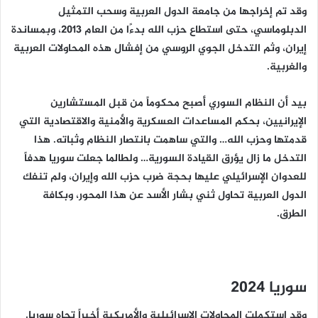
وقد تم إخراجها من جامعة الدول العربية وسحب التمثيل
الدبلوماسي، حتى استطاع حزب الله بدءًا من العام 2013، وبمساندة
إيران، وثم التدخل الجوي الروسي من إفشال هذه المحاولات العربية
والغربية.
بيد أن النظام السوري أصبح محكوماً من قبل المستشارين
الإيرانيين، بحكم المساعدات العسكرية والأمنية والاقتصادية التي
قدمتها وحزب الله… والتي ساهمت بانتصار النظام وثباته. هذا
التدخل ما زال يؤرق القيادة السورية… ولطالما جعلت سوريا هدفاً
للعدوان الإسرائيلي عليها بحجة ضرب حزب الله وإيران، ولم تنفك
الدول العربية تحاول ثني بشار الأسد عن هذا المحور، وبكافة
الطرق.
سوريا 2024
وقد استكملت المحاولات الإسرائيلية والأمريكية أخيراً تجاه سوريا.