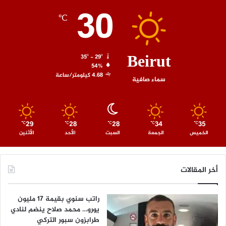
30
℃
Beirut
35º - 29º
54%
4.68 كيلومتر/ساعة
سماء صافية
29
28
28
34
35
℃
℃
℃
℃
℃
الخميس
الجمعة
السبت
الأحد
الأثنين
أخر المقالات
راتب سنوي بقيمة 17 مليون
يورو… محمد صلاح ينضم لنادي
طرابزون سبور التركي