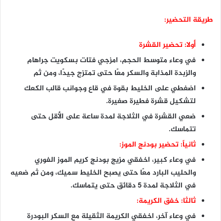
طريقة التحضير:
أولا: تحضير القشرة
في وعاء متوسط الحجم، امزجي فتات بسكويت جراهام
والزبدة المذابة والسكر معًا حتى تمتزج جيدًا، ومن ثم
اضغطي على الخليط بقوة في قاع وجوانب قالب الكعك
لتشكيل قشرة فطيرة صغيرة.
ضعي القشرة في الثلاجة لمدة ساعة على الأقل حتى
تتماسك.
ثانياً: تحضير بودنج الموز:
في وعاء كبير، اخفقي مزيج بودنج كريم الموز الفوري
والحليب البارد معًا حتى يصبح الخليط سميك، ومن ثم ضعيه
في الثلاجة لمدة 5 دقائق حتى يتماسك.
ثالثا: خفق الكريمة:
في وعاء آخر، اخفقي الكريمة الثقيلة مع السكر البودرة