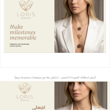
أجمل لحظاتك الفريدة لا تُنسى... احتفل بها مع مجوهرات مصنوعة يدويًّا