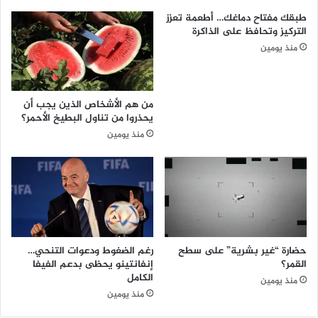
طبقك مفتاح دماغك… أطعمة تعزز
التركيز وتحافظ على الذاكرة
منذ يومين
من هم الأشخاص الذين يجب أن
يحذروا من تناول البطيخ الأحمر؟
منذ يومين
حضارة “غير بشرية” على سطح
رغم الضغوط ودعوات التنحي…
القمر؟
إنفانتينو يحظى بدعم الفيفا
الكامل
منذ يومين
منذ يومين