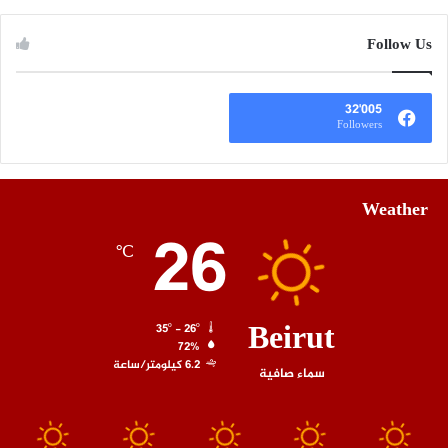
Follow Us
32٬005
Followers
Weather
26
℃
Beirut
35º - 26º
72%
6.2 كيلومتر/ساعة
سماء صافية