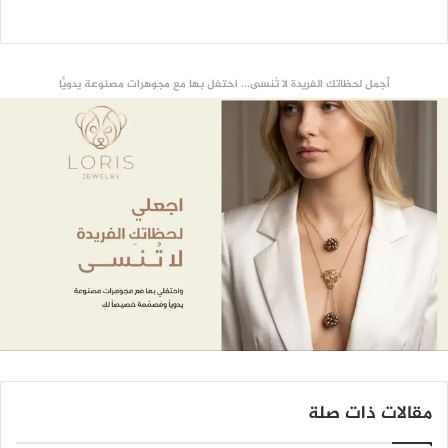
أجمل لحظاتك الفريدة لا تُنسى... احتفل بها مع مجوهرات مصنوعة يدويًّا
مقالات ذات صلة