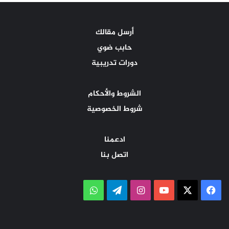
أرسل مقالك
حابب ضوي
دورات تدريبية
الشروط والأحكام
شروط الخصوصية
ادعمنا
اتصل بنا
‫X
فيسبوك
‫YouTube
انستقرام
تيلقرام
واتساب