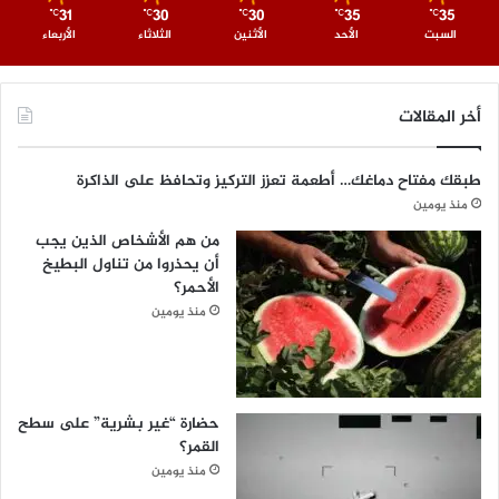
31
30
30
35
35
℃
℃
℃
℃
℃
السبت
الأحد
الأثنين
الثلاثاء
الأربعاء
أخر المقالات
طبقك مفتاح دماغك… أطعمة تعزز التركيز وتحافظ على الذاكرة
منذ يومين
من هم الأشخاص الذين يجب
أن يحذروا من تناول البطيخ
الأحمر؟
منذ يومين
حضارة “غير بشرية” على سطح
القمر؟
منذ يومين