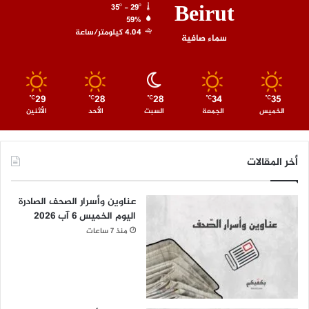
Beirut
35º - 29º
59%
4.04 كيلومتر/ساعة
سماء صافية
29
28
28
34
35
℃
℃
℃
℃
℃
الخميس
الجمعة
السبت
الأحد
الأثنين
أخر المقالات
عناوين وأسرار الصحف الصادرة
اليوم الخميس 6 آب 2026
منذ 7 ساعات