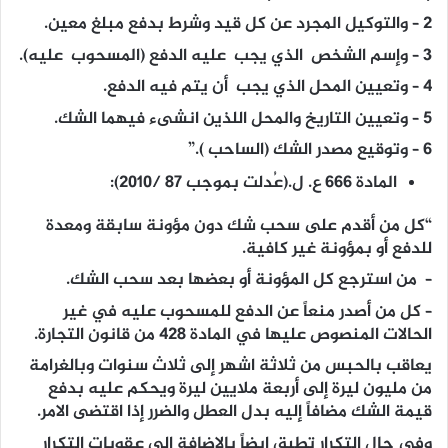
2 – والتوكيل المجرد عن كل قيد وشرط بدفع مبلغ معين.
3 – وإسم الشخص الذي يجب عليه الدفع (المسحوب عليه).
4 – وتعيين المحل الذي يجب أن يتم فيه الدفع.
5 – وتعيين التاريخ والمحل اللذين انشىء فيهما الشك.
6 – وتوقيع مصدر الشك (الساحب ).”
المادة 666 ع. ل.(عُدلت بموجب 87 /2010):
“كل من أقدم على سحب شك دون مؤونة سابقة ومعدة
للدفع أو بمؤونة غير كافية.
– من استرجع كل المؤونة أو بعضها بعد سحب الشك.
– كل من أصدر منعاً عن الدفع للمسحوب عليه في غير
الحالات المنصوص عليها في المادة 428 من قانون التجارة.
يعاقب بالحبس من ثلاثة اشهر إلى ثلاث سنوات وبالغرامة
من مليون ليرة إلى أربعة ملايين ليرة ويحكم عليه بدفع
قيمة الشك مضافاً إليه بدل العطل والضرر إذا اقتضى الامر.
وفي حال التكرار تطبق ايضاً بالاضافة إلى عقوبات التكرار