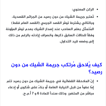
الركن المعنوي:
تُعتبر جريمة الشيك من دون رصيد من الجرائم القصدية،
وبالتالي يشترط توفّر القصد الجرمي (القصد العام فقط)
المُتمثّل بعلم الساحب عند إصدار الشيك بعدم توفّر المؤونة
وفقاً للحالات السابق ذكرها، وانصراف إرادته بالرغم من ذلك
إلى وضعه قيد التداول.
كيف يُلاحق مُرتكب جريمة الشيك من دون
رصيد؟
إنّ الملاحقة القضائية في جريمة الشيك من دون رصيد تتم
إمّا عفواً من قبل النيابة العامة أو بناءً على شكوى أو إدعاء
مباشر من المتضرر وذلك سنداً للمادة 6 و 7 أ.م.ج.