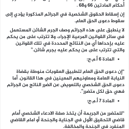
أحكام المادتين 66 و68 .
إن إسقاط الحقوق الشخصية في الجرائم المذكورة يؤدي إلى
سقوط دعوى الحق العام.
لا ينطبق على هذه الجرائم وصف الجرم الشائن المستعمل
في سائر القوانين المرعية الإجراء، ولا تترتب على من يحكم
عليه بإحداها أي من النتائج المحددة في تلك القوانين
والتي تترتب على من يحكم عليه بجرم شائن.”
المادة 6 أ.م.ج:
“إن دعوى الحق العام لتطبيق العقوبات منوطة بقضاة
النيابة العامة ومعاونيهم المعينين في هذا القانون. أما
دعوى الحق الشخصي بالتعويض عن الضرر الناتج من الجرائم
فهي حق لكل متضرر”.
المادة 7 أ.م.ج:
“للمتضرر من الجربمة أن يتخذ صفة الادعاء الشخصي أمام
قاضي التحقيق الأول في الجناية والجنحة أو امام القاضي
المنفرد في الجنحة والمخالفة.