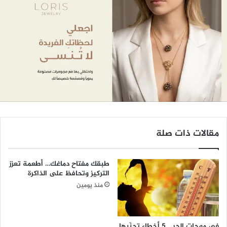
مقالات ذات صلة
طبقك مفتاح دماغك… أطعمة تعزز
التركيز وتحافظ على الذاكرة
منذ يومين
في موجات الحر… 5 أخطاء تجنّبها