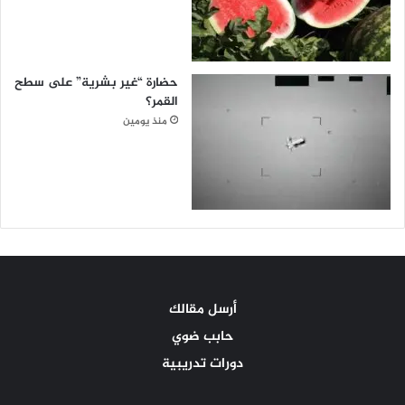
حضارة “غير بشرية” على سطح
القمر؟
منذ يومين
أرسل مقالك
حابب ضوي
دورات تدريبية