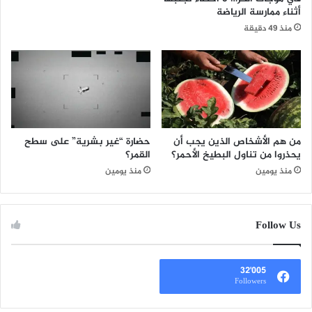
أثناء ممارسة الرياضة
منذ 49 دقيقة
من هم الأشخاص الذين يجب أن
حضارة “غير بشرية” على سطح
يحذروا من تناول البطيخ الأحمر؟
القمر؟
منذ يومين
منذ يومين
Follow Us
32٬005
Followers