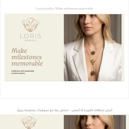
Loris jewelry: Make milestones memorable
أجمل لحظاتك الفريدة لا تُنسى... احتفل بها مع مجوهرات مصنوعة يدويًّا