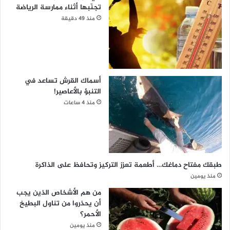
تجنّبها أثناء ممارسة الرياضة
منذ 49 دقيقة
أسماك القرش تساعد في
التنبؤ بالأعاصير!
منذ 4 ساعات
طبقك مفتاح دماغك… أطعمة تعزز التركيز وتحافظ على الذاكرة
منذ يومين
من هم الأشخاص الذين يجب
أن يحذروا من تناول البطيخ
الأحمر؟
منذ يومين