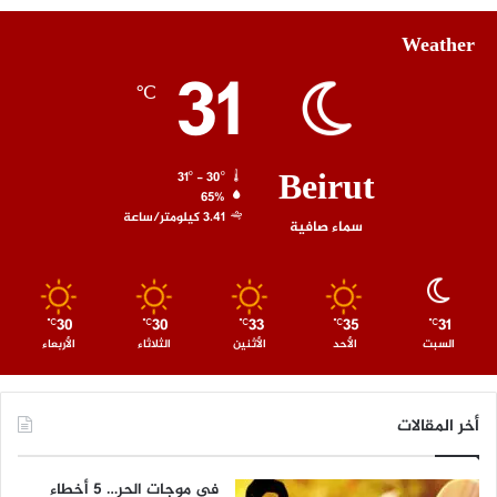
Weather
31
℃
Beirut
31º - 30º
65%
3.41 كيلومتر/ساعة
سماء صافية
30
30
33
35
31
℃
℃
℃
℃
℃
السبت
الأحد
الأثنين
الثلاثاء
الأربعاء
أخر المقالات
في موجات الحر… 5 أخطاء