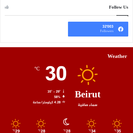
Follow Us
32٬003
Followers
Weather
30
℃
Beirut
35º - 29º
58%
4.28 كيلومتر/ساعة
سماء صافية
29
28
28
34
35
℃
℃
℃
℃
℃