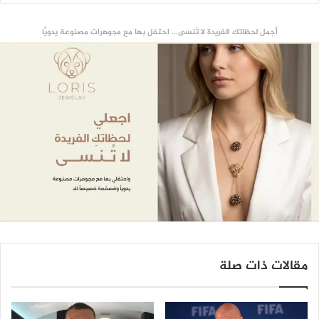
أجمل لحظاتك الفريدة لا تُنسى... احتفل بها مع مجوهرات مصنوعة يدويًّا
مقالات ذات صلة