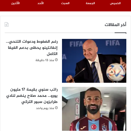
الخميس
الجمعة
السبت
الأحد
الأثنين
أخر المقالات
رغم الضغوط ودعوات التنحي…
إنفانتينو يحظى بدعم الفيفا
الكامل
منذ 13 دقيقة
راتب سنوي بقيمة 17 مليون
يورو… محمد صلاح ينضم لنادي
طرابزون سبور التركي
منذ يوم واحد