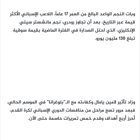
وبات النجم الواعد البالغ من العمر 17 عاماً، اللاعب الإسباني الأكثر
قيمة عبر التاريخ، بعد أن تجاوز رودري، نجم مانشستر سيتي
الإنكليزي، الذي احتل الصدارة في الفترة الماضية بقيمة سوقية
تبلغ 130 مليون يورو.
وزاد تأثير لامين يامال وكفاءته مع الـ”بلوغرانا” في الموسم الحالي،
فبعد مرور تسع مراحل من منافسات الدوري الإسباني لكرة القدم،
أحرز أربع أهداف وقدم خمس تمريرات حاسمة حتى الآن.