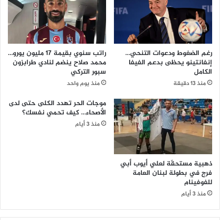
رغم الضغوط ودعوات التنحي…
راتب سنوي بقيمة 17 مليون يورو…
إنفانتينو يحظى بدعم الفيفا
محمد صلاح ينضم لنادي طرابزون
الكامل
سبور التركي
منذ 13 دقيقة
منذ يوم واحد
موجات الحر تهدد الكلى حتى لدى
الأصحاء… كيف تحمي نفسك؟
منذ 3 أيام
ذهبية مستحقّة لعلي أيوب أبي
فرج في بطولة لبنان العامة
للفوفينام
منذ 3 أيام