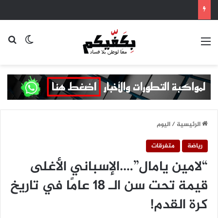
القائمة
بح
الوضع ا
الرئيسية
/
اليوم
رياضة
متفرقات
“لامين يامال”….الإسباني الأغلى
قيمة تحت سن الـ 18 عامًا في تاريخ
كرة القدم!