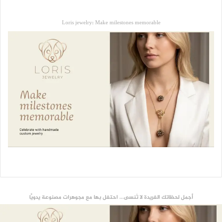
Loris jewelry: Make milestones memorable
أجمل لحظاتك الفريدة لا تُنسى... احتفل بها مع مجوهرات مصنوعة يدويًّا