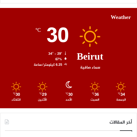
Weather
30
℃
Beirut
34º - 29º
67%
6.25 كيلومتر/ساعة
سماء صافية
30
29
30
36
34
℃
℃
℃
℃
℃
الجمعة
السبت
الأحد
الأثنين
الثلاثاء
أخر المقالات