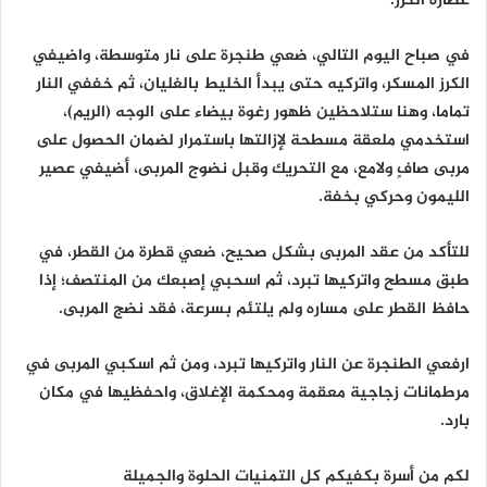
عصارة الكرز.
في صباح اليوم التالي، ضعي طنجرة على نار متوسطة، واضيفي
الكرز المسكر، واتركيه حتى يبدأ الخليط بالغليان، ثم خففي النار
تماما، وهنا ستلاحظين ظهور رغوة بيضاء على الوجه (الريم)،
استخدمي ملعقة مسطحة لإزالتها باستمرار لضمان الحصول على
مربى صافٍ ولامع، مع التحريك وقبل نضوج المربى، أضيفي عصير
الليمون وحركي بخفة.
للتأكد من عقد المربى بشكل صحيح، ضعي قطرة من القطر، في
طبق مسطح واتركيها تبرد، ثم اسحبي إصبعك من المنتصف؛ إذا
حافظ القطر على مساره ولم يلتئم بسرعة، فقد نضج المربى.
ارفعي الطنجرة عن النار واتركيها تبرد، ومن ثم اسكبي المربى في
مرطمانات زجاجية معقمة ومحكمة الإغلاق، واحفظيها في مكان
بارد.
لكم من أسرة بكفيكم كل التمنيات الحلوة والجميلة