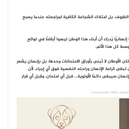
الظروف، بل امتلاك الشجاعة الكافية لمراجعته عندما يصبح
 إنسانيًا يُدرك أن أبناء هذا الوطن ليسوا أرقامًا في لوائح
وسط كل هذا الألم.
الأوطان لا تُبنى بأوراق الامتحانات وحدها، بل بإنسانٍ يشعر
تبقى كرامة الإنسان وراحته النفسية فوق أي إجراء، لأن
نسان سيبقى دائمًا الأولوية… قبل أي امتحان، وقبل أي قرار
Loris jewelry: Make milest