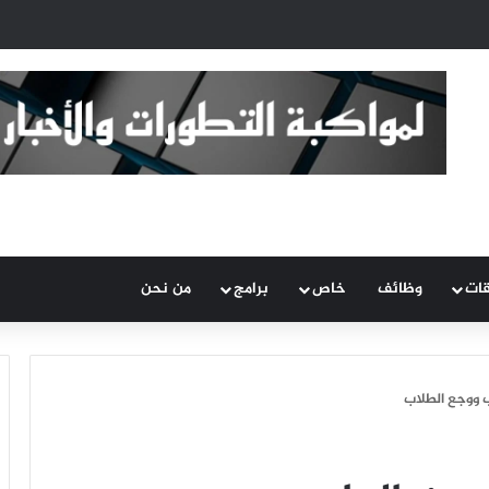
قات
وظائف
خاص
برامج
من نحن
ب ووجع الطلاب