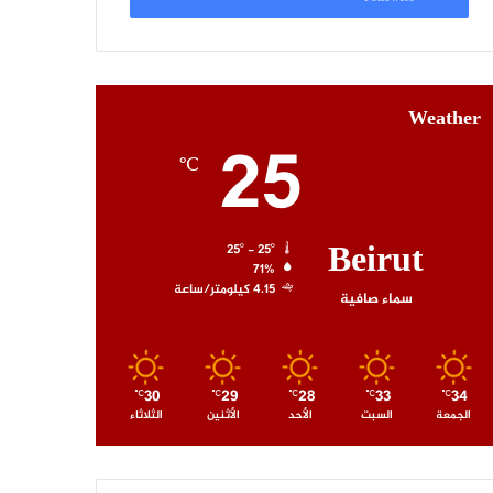
Weather
25
℃
Beirut
25º - 25º
71%
4.15 كيلومتر/ساعة
سماء صافية
30
29
28
33
34
℃
℃
℃
℃
℃
الجمعة
السبت
الأحد
الأثنين
الثلاثاء