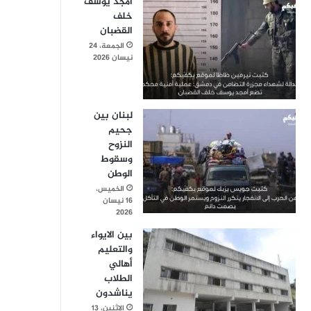
أمجد يوسف
خلف
القضبان
الجمعة، 24
نيسان 2026
لبنان بين
جحيم
النزوح
وسقوط
الوطن
الخميس،
16 نيسان
2026
بين الايواء
والتعليم
أهالي
الطلاب
يناشدون
الإثنين، 13