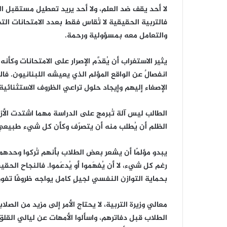
‎لا أحد يقف ضد العلم، ولا أحد يريد تعطيل مستقبل ال
فالتربية الحقيقية لا تُقاس فقط بعدد الامتحانات ال
والتعامل معه بمسؤولية ورحمة.
‎يثير الاستغراب أن يُقدَّم الإصرار على الامتحانات وكأ
انفصالٌ عن الواقع المؤلم الذي يعيشه اللبنانيون. ف
الإصغاء إليهم وإيجاد حلول تراعي الظروف الاستثنائية.
‎الطالب ليس آلة تُبرمج على الدراسة مهما اشتدت ا
الظلم أن يُطلب منه أن يتصرّف وكأن كل شيء طبيعي
‎يبدو مؤلمًا أن يشعر بعض الطلاب بأنهم تُركوا وحد
رغم كل شيء، لا أن يُفهَموا أو يُدعَموا. فالنجاح ال
بحماية التوازن النفسي لجيلٍ كامل يواجه ظروفًا تفو
‎معالي وزيرة التربية، لا يحتاج الأمر إلى مزيد من الصل
الطلاب قبل دفاترهم، واسألوا الأمهات عن ليالي القلق