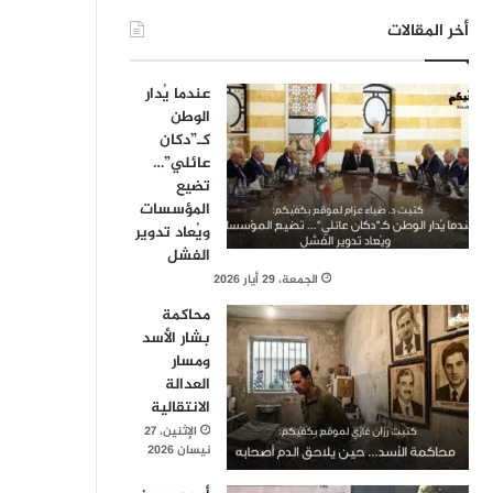
أخر المقالات
عندما يُدار
الوطن
كـ”دكان
عائلي”…
تضيع
المؤسسات
ويُعاد تدوير
الفشل
الجمعة، 29 أيار 2026
محاكمة
بشار الأسد
ومسار
العدالة
الانتقالية
الإثنين، 27
نيسان 2026