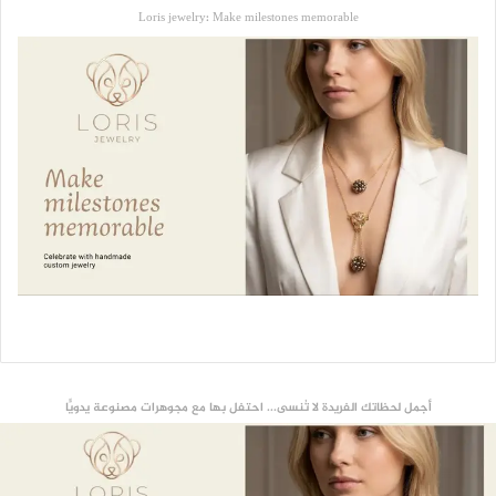
Loris jewelry: Make milestones memorable
أجمل لحظاتك الفريدة لا تُنسى... احتفل بها مع مجوهرات مصنوعة يدويًّا