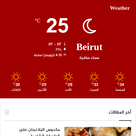
Weather
25
℃
Beirut
25º - 25º
71%
4.15 كيلومتر/ساعة
سماء صافية
30
29
28
33
34
℃
℃
℃
℃
℃
الجمعة
السبت
الأحد
الأثنين
الثلاثاء
أخر المقالات
مكدوس الباذنجان على