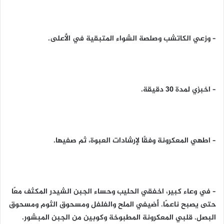
– وزعي الكاتشب وصلصة الشواء المتبقية في الأعلى.
– اخبزي لمدة 30 دقيقة.
– اطهي المعكرونة وفقًا لإرشادات العبوة، ثم صفيها.
– في وعاء كبير، اخفقي الحليب وحساء الجبن الشيدر المكثف معًا
حتى يصبح ناعمًا. أضيفي الملح والفلفل ومسحوق الثوم ومسحوق
البصل. قلبي المعكرونة المطبوخة وكوبين من الجبن المبشور.