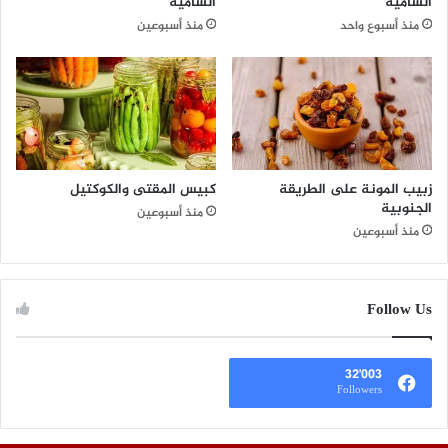
الشامية
الشامية
منذ أسبوع واحد
منذ أسبوعين
زبيب المونة على الطريقة
كبيس المقتى والكوكتيل
الجنوبية
منذ أسبوعين
منذ أسبوعين
Follow Us
32٬003
Followers