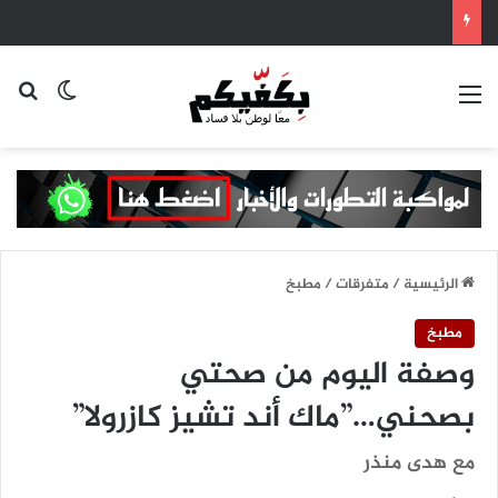
القائمة
بح
الوضع ا
الرئيسية
/
متفرقات
/
مطبخ
مطبخ
وصفة اليوم من صحتي
بصحني…”ماك أند تشيز كازرولا”
مع هدى منذر