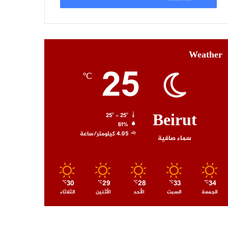
Weather
25
℃
Beirut
25º - 25º
61%
4.05 كيلومتر/ساعة
سماء صافية
30
29
28
33
34
℃
℃
℃
℃
℃
الجمعة
السبت
الأحد
الأثنين
الثلاثاء