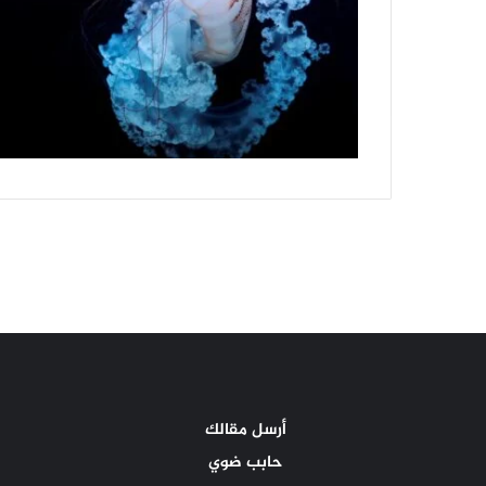
أرسل مقالك
حابب ضوي