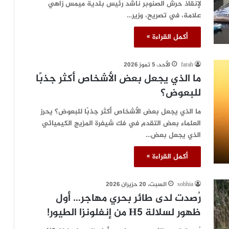
لإنقاذ حرش الصنوبر ناشد رئيس بلدية ميمس زاهي
علامة، في تصريح، وزير…
أكمل القراءة »
farah
الأحد، 5 تموز 2026
ما الذي يجعل بعض الأشخاص أكثر جذبًا
للبعوض؟
ما الذي يجعل بعض الأشخاص أكثر جذبًا للبعوض؟ يحرز
العلماء بعض التقدم في فك شيفرة المزيج الكيميائي
الذي يجعل بعض…
أكمل القراءة »
sobhia
السبت، 20 حزيران 2026
رُصدت لدى طائر بحري مهاجر… أول
ظهور لسلالة H5 من إنفلونزا الطيور!