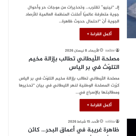
إلـ “نينيو” تقترب… وتحذيرات من موجات حر وأحوال
جوية متطرفة عالميًا أعلنت المنظمة العالمية للأرصاد
الجوية أنّ “احتمال حدوث ظاهرة…
أكمل القراءة »
nadine
الأربعاء، 8 نيسان 2026
مصلحة اللّيطاني تطالب بإزالة مخيم
التلوّث في بر الياس
مصلحة اللّيطاني تطالب بإزالة مخيم التلوّث في بر الياس
كرّرت المصلحة الوطنية لنهر الليطاني في بيان “تحذيرها
ومطالبتها بالإسراع في…
أكمل القراءة »
sobhia
الأحد، 15 شباط 2026
ظاهرة غريبة في أعماق البحر… كائن