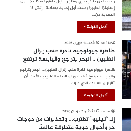
رُصدت لدى طائر بحري مهاجر… أول ظهور لسلالة H5 من
إنفلونزا الطيور! رُصدت أول إصابة بسلالة “إتش 5”
المعدية من…
أكمل القراءة »
sobhia
الأحد، 14 حزيران 2026
ظاهرة جيولوجية نادرة عقب زلزال
الفلبين… البحر يتراجع واليابسة ترتفع
ظاهرة جيولوجية نادرة عقب زلزال الفلبين… البحر يتراجع
واليابسة ترتفع أعلنت وزارة البيئة الفلبينية الأحد، أن
“الزلزال العنيف الذي ضرب…
أكمل القراءة »
nadine
الثلاثاء، 2 حزيران 2026
إلـ “نينيو” تقترب… وتحذيرات من موجات
حر وأحوال جوية متطرفة عالميًا