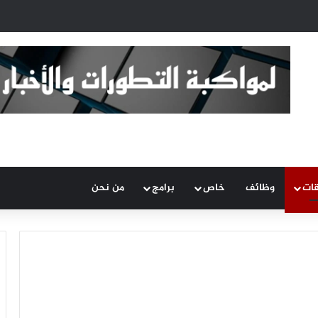
قات
وظائف
خاص
برامج
من نحن