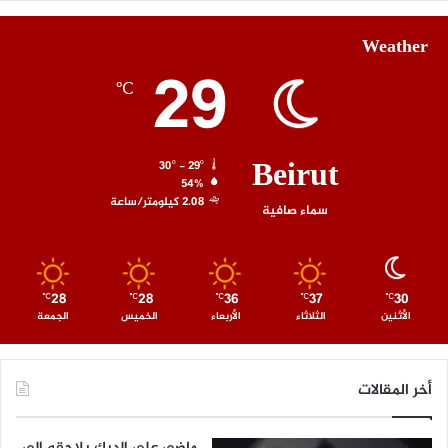
Weather
29
℃
Beirut
30º - 29º
54%
2.08 كيلومتر/ساعة
سماء صافية
28
28
36
37
30
℃
℃
℃
℃
℃
الأثنين
الثلاثاء
الأربعاء
الخميس
الجمعة
أخر المقالات
ماضي علي الديك يلاحقه إلى