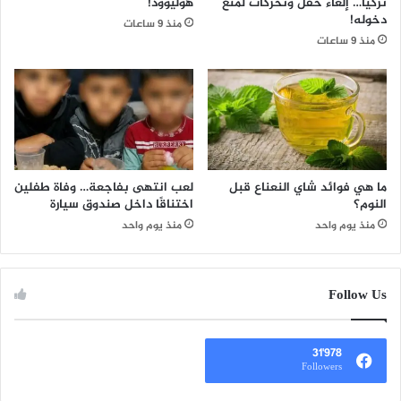
تركيا… إلغاء حفل وتحركات لمنع
هوليوود!
دخوله!
منذ 9 ساعات
منذ 9 ساعات
ما هي فوائد شاي النعناع قبل
لعب انتهى بفاجعة… وفاة طفلين
النوم؟
اختناقًا داخل صندوق سيارة
منذ يوم واحد
منذ يوم واحد
Follow Us
31٬978
Followers