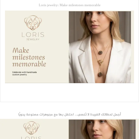
Loris jewelry: Make milestones memorable
أجمل لحظاتك الفريدة لا تُنسى... احتفل بها مع مجوهرات مصنوعة يدويًّا