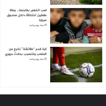
لعب انتهى بفاجعة… وفاة
طفلين اختناقًا داخل صندوق
سيارة
منذ يوم واحد
كرة قدم “طائشة” تخرج من
الملعب وتتسبب بحادث مروري
منذ يوم واحد