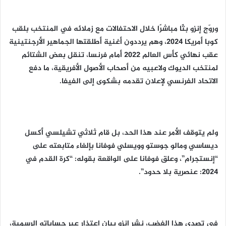
وروّج إنزو بثًا مباشرًا خلال الاحتفالات مع زملائه في المنتخب بلقب
كوبا أمريكا 2024، وهم يرددون أغنية أطلقتها الجماهير الأرجنتينية
عقب نهائي كأس العالم 2022 أمام فرنسا، تنقل بعض الشتائم
لمنتخب الديوك ولاعبيه من أصحاب الأصول الأفريقية، ما دفع
الاتحاد الفرنسي لإعلان تقدمه بشكوى إلى الفيفا.
ولم يتوقف الأمر عند هذا الحد، بل قام ثلاثي تشيلسي أكسل
ديساسي ومالو جوستو وويسلي فوفانا بإلغاء متابعته على
“إنستجرام”، وعلق فوفانا على الواقعة بقوله: “كرة القدم في
2024: عنصرية بلا حدود”.
في تصدي هذا الغضب، نشر إنزو بيان اعتذار عبر حساباته الرسمية،