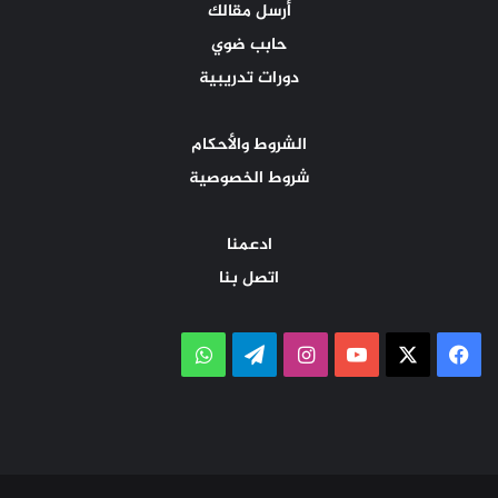
أرسل مقالك
حابب ضوي
دورات تدريبية
الشروط والأحكام
شروط الخصوصية
ادعمنا
اتصل بنا
‫X
فيسبوك
‫YouTube
انستقرام
تيلقرام
واتساب