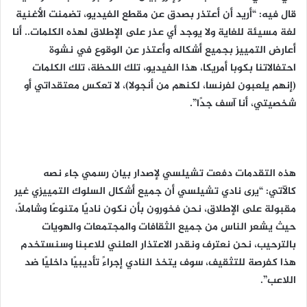
قال فيه: “أريد أن أعتذر بصدق عن مقطع الفيديو، تضمنت الأغنية
لغة مسيئة للغاية ولا يوجد أي عذر على الإطلاق لهذه الكلمات.. أنا
أعارض التمييز بجميع أشكاله وأعتذر عن الوقوع في نشوة
احتفالاتنا بكوبا أمريكا، هذا الفيديو، تلك اللحظة، تلك الكلمات
(إنهم يلعبون لفرنسا، لكنهم من أنجولا)، لا تعكس معتقداتي أو
شخصيتي، أنا آسف جدًا”.
هذه التقدمات دفعت تشيلسي لإصدار بيان رسمي جاء نصه
كالآتي: “يرى نادي تشيلسي أن جميع أشكال السلوك التمييزي غير
مقبولة على الإطلاق، نحن فخورون بأن نكون ناديًا متنوعًا وشاملًا،
حيث يشعر الناس من جميع الثقافات والمجتمعات والهويات
بالترحيب، نحن نعترف ونقدر الاعتذار العلني للاعبنا وسنستخدم
هذا كفرصة للتثقيف، سوف يتخذ النادي إجراءً تأديبيًا داخليًا ضد
اللاعب”.