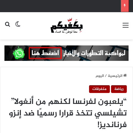
القائمة
بح
الوضع ا
الرئيسية
/
اليوم
رياضة
متفرقات
“يلعبون لفرنسا لكنهم من أنغولا”
تشيلسي تتخذ قرارا رسميًا ضد إنزو
فرنانديز!