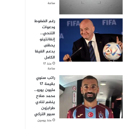
ساعة
رغم الضغوط
ودعوات
التنحي…
إنفانتينو
يحظى
بدعم الفيفا
الكامل
منذ 17
ساعة
راتب سنوي
بقيمة 17
مليون يورو…
محمد صلاح
ينضم لنادي
طرابزون
سبور التركي
منذ يومين