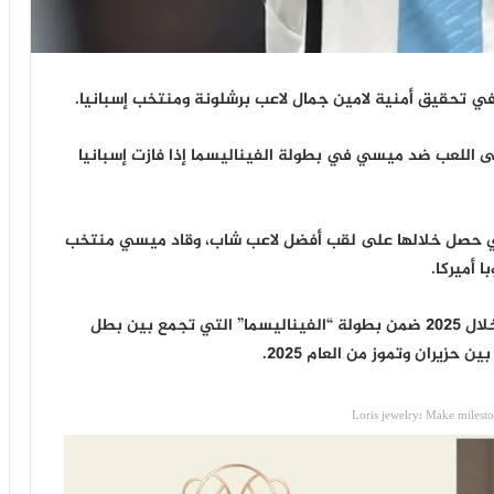
ي تحقيق أمنية لامين جمال لاعب برشلونة ومنتخب إسبانيا.
نى اللعب ضد ميسي في بطولة الفيناليسما إذا فازت إسبانيا
 في قيادة إسبانيا للفوز بيورو 2024، والتي حصل خلالها على لقب أفضل لاعب شاب، وقاد ميسي منتخب
 أميركا.
،وسيكون جمال بهذه النتائح وجها لوجه ضد ميسي خلال 2025 ضمن بطولة “الفيناليسما” التي تجمع بين بطل
ن حزيران وتموز من العام 2025.
Loris jewelry: Make milest