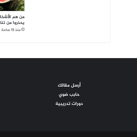
من هم الأشخا
يحذروا من تنا
منذ 15 ساعة
أرسل مقالك
حابب ضوي
دورات تدريبية