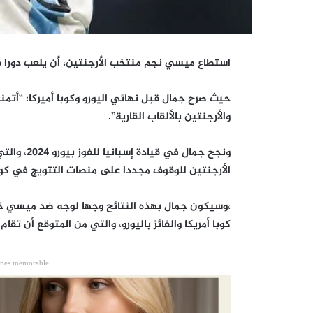
استطاع ميسي نجم منتخب الأرجنتين، أن يلعب دورا ف
حيث صرح جمال قبل نهائي اليورو وكوبا أميركا: “أتم
والأرجنتين بالألقاب القارية”.
ونجح جمال
الأرجنتين للوقوف مجددا على منصات التتويج في كوبا
كوبا أمريكا والفائز باليورو، والتي من المتوقع أن تقام بي
ones memorable