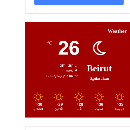
Weather
26
℃
Beirut
35º - 26º
62%
3.84 كيلومتر/ساعة
سماء صافية
30
29
28
36
35
℃
℃
℃
℃
℃
الجمعة
السبت
الأحد
الأثنين
الثلاثاء