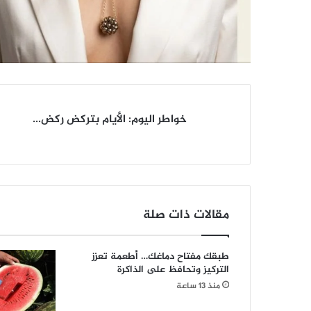
خواطر
خواطر اليوم: الأيام بتركض ركض...
اليوم:
الأيام
بتركض
ركض...
مقالات ذات صلة
طبقك مفتاح دماغك… أطعمة تعزز
التركيز وتحافظ على الذاكرة
منذ 13 ساعة