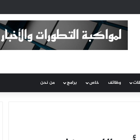
قات
وظائف
خاص
برامج
من نحن