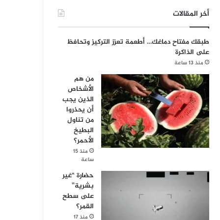
أخر المقالات
طبقك مفتاح دماغك… أطعمة تعزز التركيز وتحافظ
على الذاكرة
منذ 13 ساعة
من هم
الأشخاص
الذين يجب
أن يحذروا
من تناول
البطيخ
الأحمر؟
منذ 15
ساعة
حضارة “غير
بشرية”
على سطح
القمر؟
منذ 17