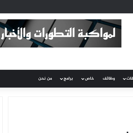
قات
وظائف
خاص
برامج
من نحن