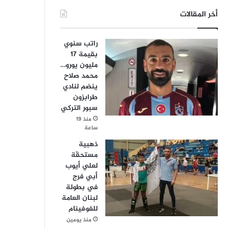
أخر المقالات
راتب سنوي
بقيمة 17
مليون يورو…
محمد صلاح
ينضم لنادي
طرابزون
سبور التركي
منذ 19
ساعة
ذهبية
مستحقّة
لعلي أيوب
أبي فرج
في بطولة
لبنان العامة
للفوفينام
منذ يومين