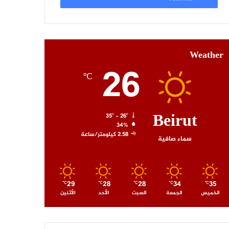
Weather
26
℃
Beirut
35º - 26º
34%
2.58 كيلومتر/ساعة
سماء صافية
29
28
28
34
35
℃
℃
℃
℃
℃
الخميس
الجمعة
السبت
الأحد
الأثنين