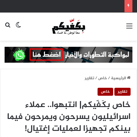
القائمة
بح
الوضع ا
الرئيسية
/
خاص
/
تقارير
تقارير
خاص
خاص بِكَفّيكم| انتبهوا.. عملاء
اسرائيليون يسرحون ويمرحون فيما
بينكم تجهيزا لعمليات إغتيال!