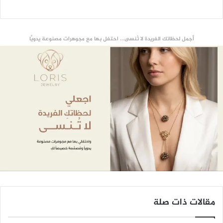
أجمل لحظاتك الفريدة لا تُنسى... احتفل بها مع مجوهرات مصنوعة يدويًّا
مقالات ذات صلة