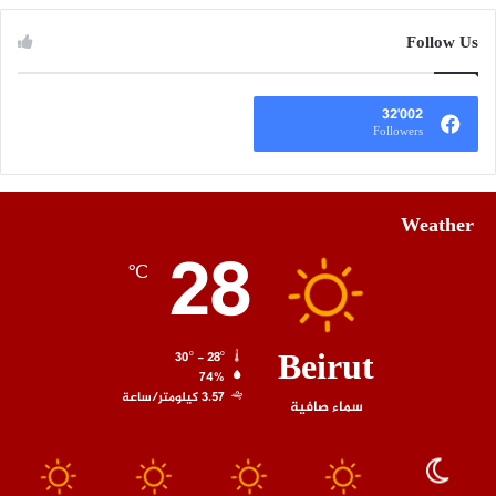
Follow Us
32٬002
Followers
Weather
28
℃
Beirut
30º - 28º
74%
3.57 كيلومتر/ساعة
سماء صافية