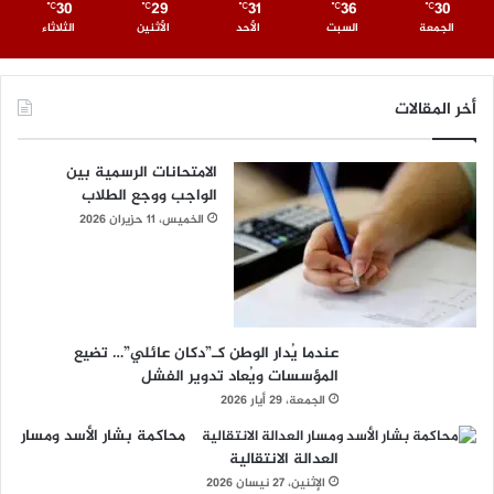
30
29
31
36
30
℃
℃
℃
℃
℃
الجمعة
السبت
الأحد
الأثنين
الثلاثاء
أخر المقالات
الامتحانات الرسمية بين
الواجب ووجع الطلاب
الخميس، 11 حزيران 2026
عندما يُدار الوطن كـ”دكان عائلي”… تضيع
المؤسسات ويُعاد تدوير الفشل
الجمعة، 29 أيار 2026
محاكمة بشار الأسد ومسار
العدالة الانتقالية
الإثنين، 27 نيسان 2026