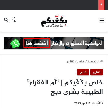
القائمة
بح
الوضع ا
الرئيسية
/
خاص
/
تقارير
تقارير
خاص
خاص بِكَفّيكم | “أم الفقراء”
الطبيبة بشرى دبج
الأربعاء، 12 تموز 2023