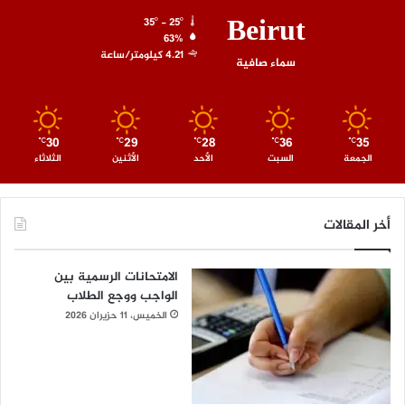
Beirut
35º - 25º
63%
4.21 كيلومتر/ساعة
سماء صافية
30
29
28
36
35
℃
℃
℃
℃
℃
الجمعة
السبت
الأحد
الأثنين
الثلاثاء
أخر المقالات
الامتحانات الرسمية بين
الواجب ووجع الطلاب
الخميس، 11 حزيران 2026