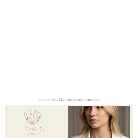
Loris jewelry: Make milestones memorable