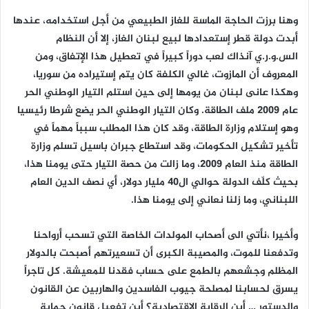
وهنا برزت الحاجة الماسة للغاز الطبيعي من أجل استخدامه، عندها
أبدت دولة قطر إستعدادها لبيع لبنان الغاز، إلا أن النظام
الس.و.ر.ي آنذاك لعب دوراً كبيراً في تعطيل هذا الإتفاق، ومن
المعروف أن المازوت، غالي الكلفة كان يتم إستيراده من سوريا،
وهكذا عانى لبنان من يومها إلى حين استلم التيار الوطني الحر
عام ٢٠٠٩ ملف الطاقة. وكان التيار الوطني الحر يضع شرطا رئيسيا
وهو إستلام وزارة الطاقة، وقد كان هذا المطلب سبباً مهماً في
تأخير تشكيل الحكومات، وقد استطاع جبران باسيل تسلم وزارة
الطاقة منذ العام ٢٠٠٩، وما زالت من حصة التيار حتى يومنا هذا،
بحيث كلّف الدولة حوالي ال40 مليار دولار، أي نصف الدين العام
اللبناني، وما زلنا نعاني إلى يومنا هذا.
وأخيرا ،نأتي الى أصحاب المولدات الخاصة التي تسحب أرواحنا
وتدفعنا للموت، والمصيبة الكبرى أن تسعيرتهم أصبحت بالدولار
المظلم وجشعهم بالطمع على حساب فقدنا للمعيشة. كل تاجراً
يسرق لحسابنا لمصلحة جيوب الفاسدين والهاربين عن القانون
والدستور … أين الرقابة الإقتصادية؟ أين تفعيل قانون حماية