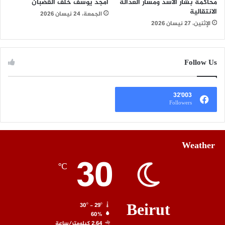
محاكمة بشار الأسد ومسار العدالة
أمجد يوسف خلف القضبان
الانتقالية
الجمعة، 24 نيسان 2026
الإثنين، 27 نيسان 2026
Follow Us
32٬003
Followers
Weather
30
℃
Beirut
30º - 29º
60%
2.64 كيلومتر/ساعة