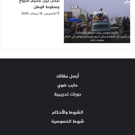
لبنان بين جحيم النزوح
وسقوط الوطن
الخميس، 16 نيسان 2026
أرسل مقالك
حابب ضوي
دورات تدريبية
الشروط والأحكام
شروط الخصوصية