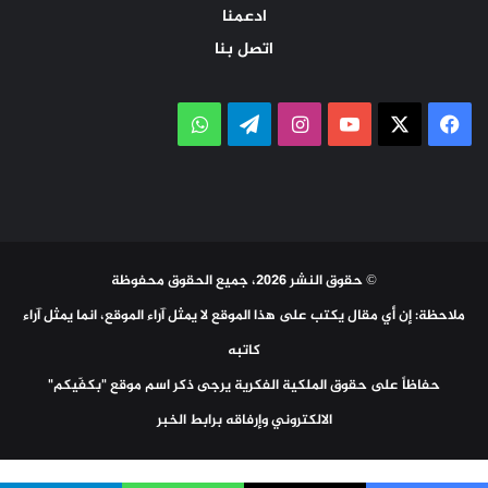
ادعمنا
اتصل بنا
‫X
فيسبوك
‫YouTube
انستقرام
تيلقرام
واتساب
© حقوق النشر 2026، جميع الحقوق محفوظة
ملاحظة: إن أي مقال يكتب على هذا الموقع لا يمثل آراء الموقع، انما يمثل آراء
كاتبه
حفاظاً على حقوق الملكية الفكرية يرجى ذكر اسم موقع "بكفّيكم"
الالكتروني وإرفاقه برابط الخبر