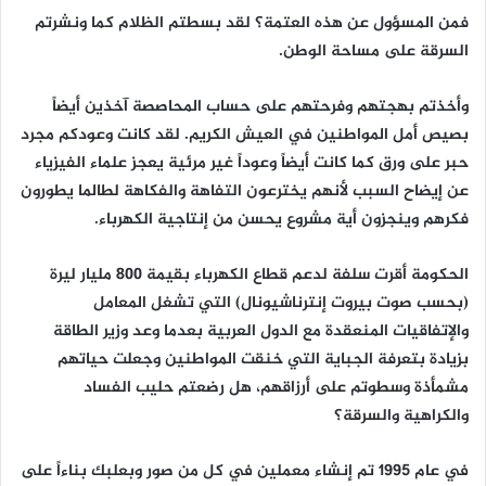
فمن المسؤول عن هذه العتمة؟ لقد بسطتم الظلام كما ونشرتم
السرقة على مساحة الوطن.
وأخذتم بهجتهم وفرحتهم على حساب المحاصصة آخذين أيضاً
بصيص أمل المواطنين في العيش الكريم. لقد كانت وعودكم مجرد
حبر على ورق كما كانت أيضاً وعوداً غير مرئية يعجز علماء الفيزياء
عن إيضاح السبب لأنهم يخترعون التفاهة والفكاهة لطالما يطورون
فكرهم وينجزون أية مشروع يحسن من إنتاجية الكهرباء.
الحكومة أقرت سلفة لدعم قطاع الكهرباء بقيمة ٨٠٠ مليار ليرة
(بحسب صوت بيروت إنترناشيونال) التي تشغل المعامل
والإتفاقيات المنعقدة مع الدول العربية بعدما وعد وزير الطاقة
بزيادة بتعرفة الجباية التي خنقت المواطنين وجعلت حياتهم
مشمأذة وسطوتم على أرزاقهم، هل رضعتم حليب الفساد
والكراهية والسرقة؟
في عام ١٩٩٥ تم إنشاء معملين في كل من صور وبعلبك بناءاً على