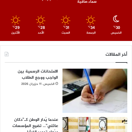
سماء صافية
29
28
31
34
30
℃
℃
℃
℃
℃
الخميس
الجمعة
السبت
الأحد
الأثنين
أخر المقالات
الامتحانات الرسمية بين
الواجب ووجع الطلاب
الخميس، 11 حزيران 2026
عندما يُدار الوطن كـ”دكان
عائلي”… تضيع المؤسسات