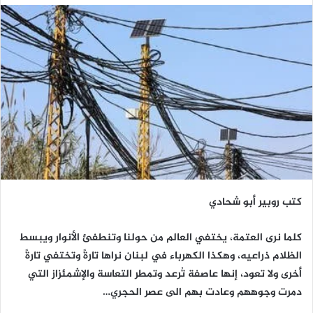
كتب روبير أبو شحادي
كلما نرى العتمة، يختفي العالم من حولنا وتنطفئ الأنوار ويبسط
الظلام ذراعيه، وهكذا الكهرباء في لبنان نراها تارةً وتختفي تارةً
أخرى ولا تعود، إنها عاصفة تُرعد وتمطر التعاسة والإشمئزاز التي
دمرت وجوههم وعادت بهم الى عصر الحجري…