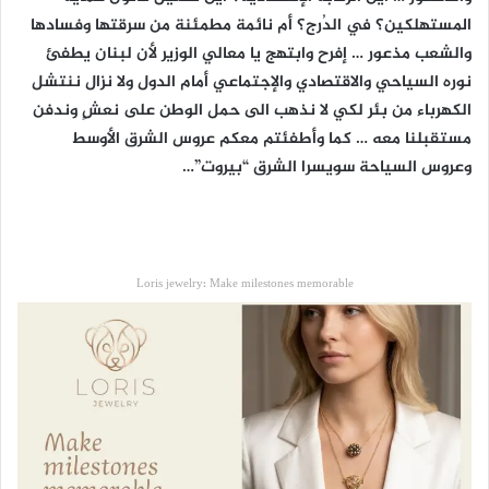
المستهلكين؟ في الدُرج؟ أم نائمة مطمئنة من سرقتها وفسادها
والشعب مذعور … إفرح وابتهج يا معالي الوزير لأن لبنان يطفئ
نوره السياحي والاقتصادي والإجتماعي أمام الدول ولا نزال ننتشل
الكهرباء من بئر لكي لا نذهب الى حمل الوطن على نعشٍ وندفن
مستقبلنا معه … كما وأطفئتم معكم عروس الشرق الأوسط
وعروس السياحة سويسرا الشرق “بيروت”…
Loris jewelry: Make milestones memorable