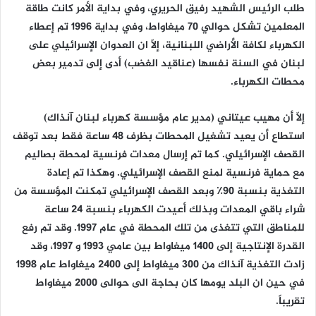
طلب الرئيس الشهيد رفيق الحريري، وفي بداية الأمر كانت طاقة
المعلمين تشكل حوالي ٧٠ ميغاواط، وفي بداية ١٩٩٦ تم إعطاء
الكهرباء لكافة الأراضي اللبنانية، إلّا ان العدوان الإسرائيلي على
لبنان في السنة نفسها (عناقيد الغضب) أدى إلى تدمير بعض
محطات الكهرباء.
إلّا أن مهيب عيتاني (مدير عام مؤسسة كهرباء لبنان آنذاك)
استطاع أن يعيد تشغيل المحطات بظرف ٤٨ ساعة فقط بعد توقف
القصف الإسرائيلي. كما تم إرسال معدات فرنسية لمحطة بصاليم
مع حماية فرنسية لمنع القصف الإسرائيلي. وهكذا تم إعادة
التغذية بنسبة ٩٠٪ وبعد القصف الإسرائيلي تمكنت المؤسسة من
شراء باقي المعدات وبذلك أعيدت الكهرباء بنسبة ٢٤ ساعة
للمناطق التي تتغذى من تلك المحطة في عام ١٩٩٧. وقد تم رفع
القدرة الإنتاجية إلى ١٤٠٠ ميغاواط بين عامي ١٩٩٣ و ١٩٩٧، وقد
زادت التغذية آنذاك من ٣٠٠ ميغاواط إلى ٢٤٠٠ ميغاواط عام ١٩٩٨
في حين ان البلد يومها كان بحاجة الى حوالى ٢٠٠٠ ميغاواط
تقريباً.