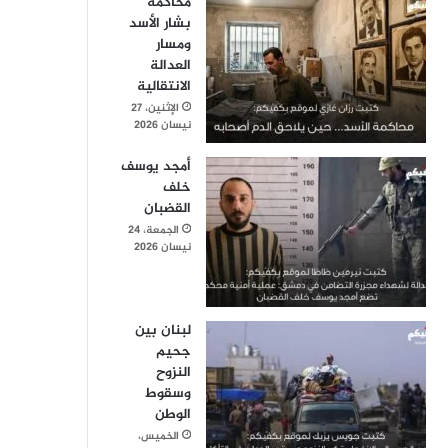
محاكمة
بشار الأسد
ومسار
العدالة
الانتقالية
الإثنين، 27
نيسان 2026
أمجد يوسف
خلف
القضبان
الجمعة، 24
نيسان 2026
لبنان بين
جحيم
النزوح
وسقوط
الوطن
الخميس،