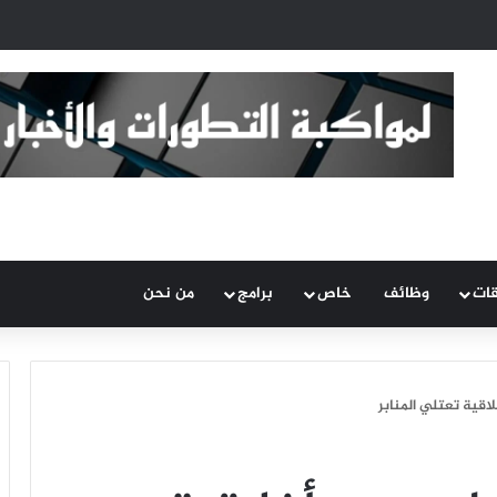
قات
وظائف
خاص
برامج
من نحن
قية تعتلي المنابر