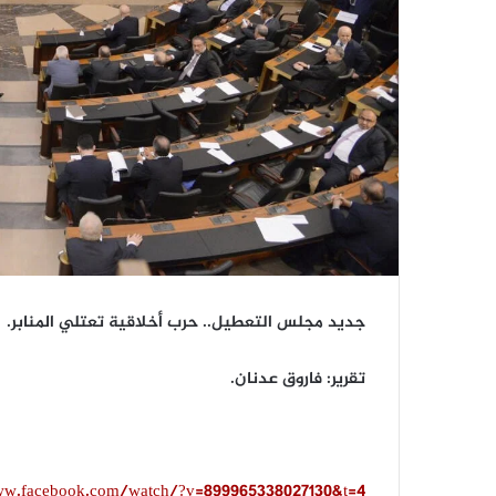
جديد مجلس التعطيل.. حرب أخلاقية تعتلي المنابر.
تقرير: فاروق عدنان.
ww.facebook.com/watch/?v=899965338027130&t=4