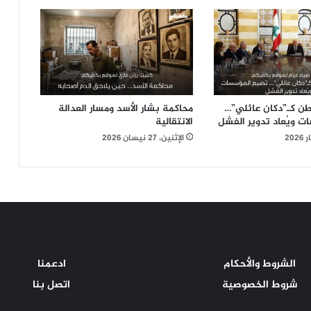
لوطن كـ”دكان عائلي”…
محاكمة بشار الأسد ومسار العدالة
ت ويُعاد تدوير الفشل
الانتقالية
الإثنين، 27 نيسان 2026
الشروط والأحكام
ادعمنا
شروط الخصوصية
اتصل بنا