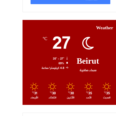
Weather
27
℃
Beirut
35º - 27º
69%
4.8 كيلومتر/ساعة
سماء صافية
31
30
30
35
35
℃
℃
℃
℃
℃
السبت
الأحد
الأثنين
الثلاثاء
الأربعاء