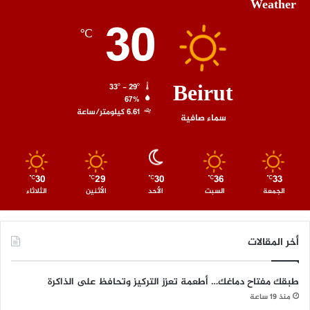
Weather
30
℃
Beirut
33º - 29º
67%
6.61 كيلومتر/ساعة
سماء صافية
30
29
30
36
33
℃
℃
℃
℃
℃
الجمعة
السبت
الأحد
الأثنين
الثلاثاء
أخر المقالات
طبقك مفتاح دماغك… أطعمة تعزز التركيز وتحافظ على الذاكرة
منذ 19 ساعة