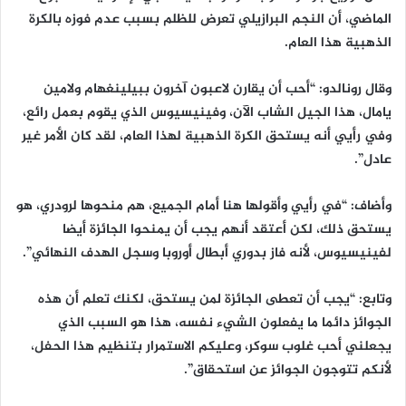
الماضي، أن النجم البرازيلي تعرض للظلم بسبب عدم فوزه بالكرة
الذهبية هذا العام.
وقال رونالدو: “أحب أن يقارن لاعبون آخرون ببيلينغهام ولامين
يامال، هذا الجيل الشاب الآن، وفينيسيوس الذي يقوم بعمل رائع،
وفي رأيي أنه يستحق الكرة الذهبية لهذا العام، لقد كان الأمر غير
عادل”.
وأضاف: “في رأيي وأقولها هنا أمام الجميع، هم منحوها لرودري، هو
يستحق ذلك، لكن أعتقد أنهم يجب أن يمنحوا الجائزة أيضا
لفينيسيوس، لأنه فاز بدوري أبطال أوروبا وسجل الهدف النهائي”.
وتابع: “يجب أن تعطى الجائزة لمن يستحق، لكنك تعلم أن هذه
الجوائز دائما ما يفعلون الشيء نفسه، هذا هو السبب الذي
يجعلني أحب غلوب سوكر، وعليكم الاستمرار بتنظيم هذا الحفل،
لأنكم تتوجون الجوائز عن استحقاق”.