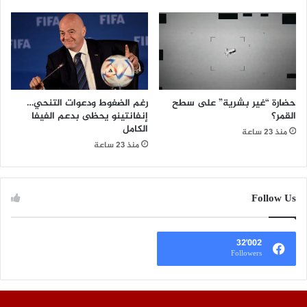
حضارة “غير بشرية” على سطح
رغم الضغوط ودعوات التنحي…
القمر؟
إنفانتينو يحظى بدعم الفيفا
الكامل
منذ 23 ساعة
منذ 23 ساعة
Follow Us
32٬002
Followers