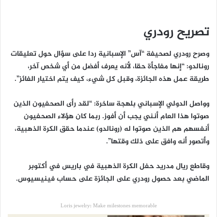
تصريح رودري
وصرح رودري لصحيفة “آس” الإسبانية ردا على سؤال حول تعليقات
رونالدو: “إنها مفاجأة حقا، لأنه يعرف أفضل من أي شخص آخر،
طريقة عمل هذه الجائزة، وقبل كل شيء، كيف يتم اختيار الفائز”.
وواصل الدولي الإسباني بلهجة ساخرة: “لقد رأى الصحفيون الذين
صوتوا هذا العام أنني يجب أن أفوز. ربما كان هؤلاء الصحفيون
أنفسهم هم الذين صوتوا له (رونالدو) عندما حقق الكرة الذهبية،
وأتصور أنه وافق على ذلك وقتها”.
وقاطع ريال مدريد حفل الكرة الذهبية في باريس في أكتوبر
الماضي بعد حصول رودري على الجائزة على حساب فينيسيوس.
Loris jewelry: Make milestones memorable