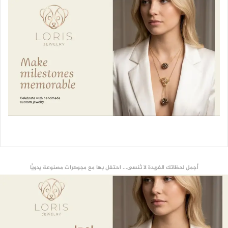
أجمل لحظاتك الفريدة لا تُنسى... احتفل بها مع مجوهرات مصنوعة يدويًّا