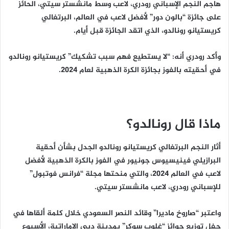
هاجم النجم الإسباني رودري، لاعب وسط مانشستر سيتي، الحائز
على جائزة “بالون دور” لأفضل لاعب في العالم، البرتغالي
كريستيانو رونالدو، الذي اتقد الجائزة قبل أيام.
وأكد رودري أنه: “لا يستطيع فهم سبب تشكيك” كريستيانو رونالدو
في أحقيته بالفوز بجائزة الكرة الذهبية لعام 2024.
ماذا قال رونالدو؟
أثار النجم البرتغالي كريستيانو رونالدو الجدل بشأن أحقية
البرازيلي فينيسيوس جونيور في الفوز بالكرة الذهبية لأفضل
لاعب في العالم 2024، والتي منحتها مجلة “فرانس فوتبول”
للإسباني رودري، لاعب مانشستر سيتي.
واعتبر “صاروخ ماديرا” وقائد النصر السعودي خلال كلمة ألقاها في
حفل توزيع جوائز “غلوب سوكر” بمدينة دبي الإماراتية، الأسبوع