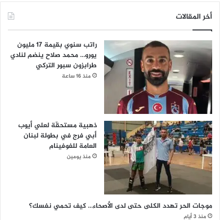
أخر المقالات
راتب سنوي بقيمة 17 مليون
يورو… محمد صلاح ينضم لنادي
طرابزون سبور التركي
منذ 16 ساعة
ذهبية مستحقّة لعلي أيوب
أبي فرج في بطولة لبنان
العامة للفوفينام
منذ يومين
موجات الحر تهدد الكلى حتى لدى الأصحاء… كيف تحمي نفسك؟
منذ 3 أيام