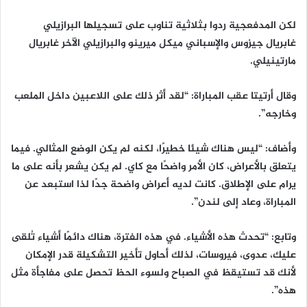
لكن المدفعجية ردوا بثلاثية تناوب على تسجيلها البرازيلي
غابريال جيزوس والإسباني ميكل ميرينو والبرازيلي الآخر غابريال
مارتينيلي.
وقال أرتيتا عقب المباراة: “لقد أثر ذلك على اللاعبين داخل الملعب
وخارجه”.
وأضاف: “ليس هناك شيئا خطيرًا، لكنه لم يكن الوضع المثالي. فيما
يتعلق بالأعراض، كان الأمر واضحًا مع كاي. لم يكن يشعر بأنه على ما
يرام على الإطلاق. كانت لديه أعراض واضحة جدًا لذا استبعد عن
المباراة، وعاد إلى لندن”.
وتابع: “تحدث هذه الأشياء. في هذه الفترة، هناك دائمًا أشياء تُلقى
عليك، عدوى، فيروسات، لذلك أحاول تأخير التشكيلة قدر الإمكان
لأنك قد تستيقظ في الصباح ولسوء الحظ تحصل على مفاجأة مثل
هذه”.