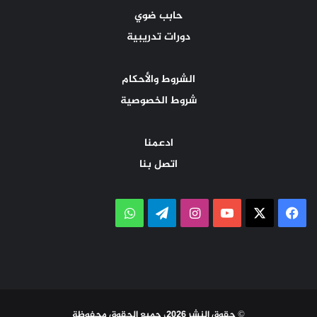
حابب ضوي
دورات تدريبية
الشروط والأحكام
شروط الخصوصية
ادعمنا
اتصل بنا
‫X
فيسبوك
‫YouTube
انستقرام
تيلقرام
واتساب
© حقوق النشر 2026، جميع الحقوق محفوظة