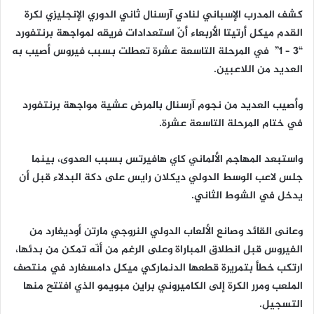
كشف المدرب الإسباني لنادي آرسنال ثاني الدوري الإنجليزي لكرة
القدم ميكل أرتيتا الأربعاء أنّ استعدادات فريقه لمواجهة برنتفورد
“3 – 1” في المرحلة التاسعة عشرة تعطلت بسبب فيروس أصيب به
العديد من اللاعبين.
وأصيب العديد من نجوم آرسنال بالمرض عشية مواجهة برنتفورد
في ختام المرحلة التاسعة عشرة.
واستبعد المهاجم الألماني كاي هافيرتس بسبب العدوى، بينما
جلس لاعب الوسط الدولي ديكلان رايس على دكة البدلاء قبل أن
يدخل في الشوط الثاني.
وعانى القائد وصانع الألعاب الدولي النروجي مارتن أوديغارد من
الفيروس قبل انطلاق المباراة وعلى الرغم من أنّه تمكن من بدئها،
ارتكب خطأ بتمريرة قطعها الدنماركي ميكل دامسغارد في منتصف
الملعب ومرر الكرة إلى الكاميروني براين مبويمو الذي افتتح منها
التسجيل.