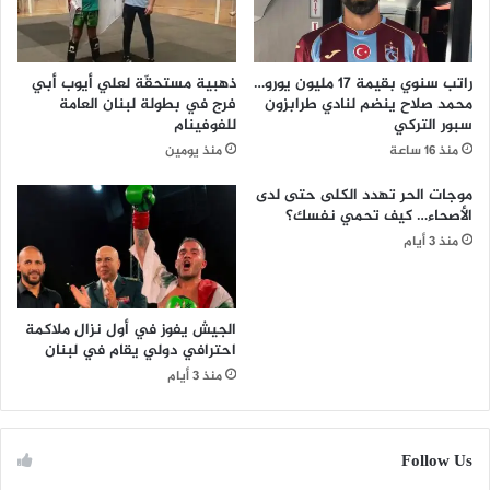
راتب سنوي بقيمة 17 مليون يورو…
ذهبية مستحقّة لعلي أيوب أبي
محمد صلاح ينضم لنادي طرابزون
فرج في بطولة لبنان العامة
سبور التركي
للفوفينام
منذ 16 ساعة
منذ يومين
موجات الحر تهدد الكلى حتى لدى
الأصحاء… كيف تحمي نفسك؟
منذ 3 أيام
الجيش يفوز في أول نزال ملاكمة
احترافي دولي يقام في لبنان
منذ 3 أيام
Follow Us