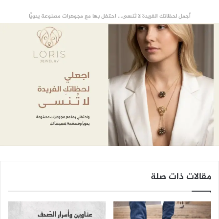
أجمل لحظاتك الفريدة لا تُنسى... احتفل بها مع مجوهرات مصنوعة يدويًّا
مقالات ذات صلة