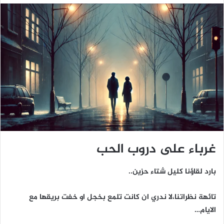
غرباء على دروب الحب
بارد لقاؤنا كليل شتاء حزين..
تائهة نظراتنا،لا ندري ان كانت تلمع بخجل او خفت بريقها مع
الايام…