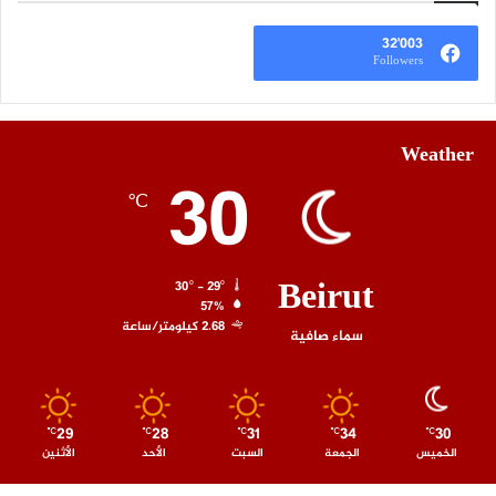
32٬003
Followers
Weather
30
℃
Beirut
30º - 29º
57%
2.68 كيلومتر/ساعة
سماء صافية
29
28
31
34
30
℃
℃
℃
℃
℃
الخميس
الجمعة
السبت
الأحد
الأثنين