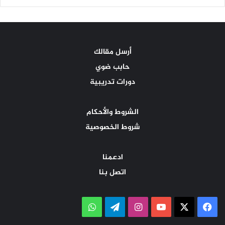
أرسل مقالك
حابب ضوي
دورات تدريبية
الشروط والأحكام
شروط الخصوصية
ادعمنا
اتصل بنا
‫X
فيسبوك
‫YouTube
انستقرام
تيلقرام
واتساب