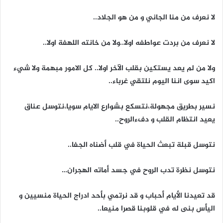
لا نعرف من منا الجاني و من هو الجلاد..
لا نعرف من بردت عواطفه اولا..ولا من خانته اللهفة اولا..
ولا من لم يعد يستكين بقلب الآخر اولا.. كل الامور مبهمة ولا شيء
اكيد سوى اننا اليوم نلتقي غرباء..
نسير بطريق مجهولة،نتسكع بشوارع الايام سويا،نتوسل عناق
يعيد انتظام القلب و دفءالروح..
نتوسل قبلة تبعث الحياة في قلب أضناه الجفا..
نتوسل نظرة تدب الروح في جسد أماته الهجران…
قد تعيدنا الأيام أحباب و قد نرتمي بأحد ادراج الحياة منسيين و
اليأس بنى له في قلوبنا قصرا منيعا..