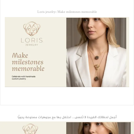
Loris jewelry: Make milestones memorable
أجمل لحظاتك الفريدة لا تُنسى... احتفل بها مع مجوهرات مصنوعة يدويًّا