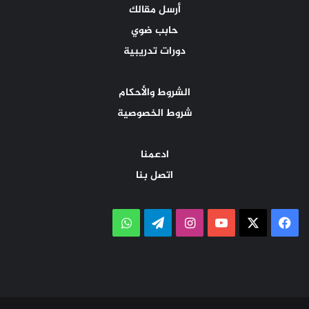
أرسل مقالك
حابب ضوي
دورات تدريبية
الشروط والأحكام
شروط الخصوصية
ادعمنا
اتصل بنا
‫X
فيسبوك
‫YouTube
انستقرام
تيلقرام
واتساب