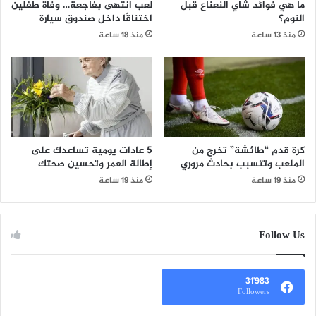
ما هي فوائد شاي النعناع قبل
لعب انتهى بفاجعة… وفاة طفلين
النوم؟
اختناقًا داخل صندوق سيارة
منذ 13 ساعة
منذ 18 ساعة
كرة قدم “طائشة” تخرج من
5 عادات يومية تساعدك على
الملعب وتتسبب بحادث مروري
إطالة العمر وتحسين صحتك
منذ 19 ساعة
منذ 19 ساعة
Follow Us
31٬983
Followers