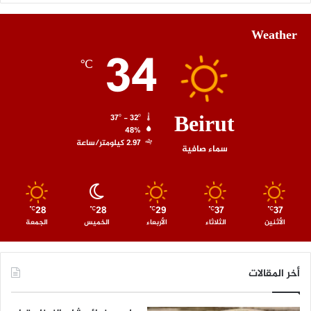
Weather
34
℃
Beirut
37º - 32º
48%
2.97 كيلومتر/ساعة
سماء صافية
28
28
29
37
37
℃
℃
℃
℃
℃
الأثنين
الثلاثاء
الأربعاء
الخميس
الجمعة
أخر المقالات