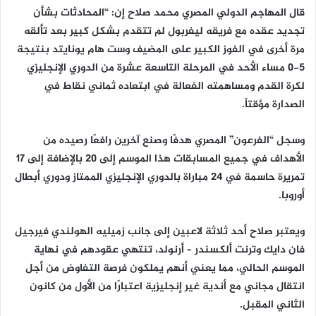
قال المهاجم الدولي المصري محمد صلاح إن: “المحادثات بشأن
تجديد عقده مع فريقه ليفربول لم تتقدم بشكل كبير بعد تألقه
مرة أخرى في الفوز الكبير على المضيف وست هام يونايتد بنتيجة
5-0 مساء الأحد في المرحلة التاسعة عشرة من الدوري الإنجليزي
لكرة القدم ومساهمته الفعالة في ابتعاده ثماني نقاط في
الصدارة مؤقتاً.
وسجل “الفرعون” المصري هدفًا وصنع آخرين رافعًا رصيده من
الأهداف في جميع المسابقات هذا الموسم إلى 20 بالإضافة إلى 17
تمريرة حاسمة في 24 مباراة بالدوري الإنجليزي الممتاز ودوري أبطال
أوروبا.
ويعتبر صلاح أحد ثلاثة لاعبين إلى جانب زميليه الهولندي فيرجيل
فان دايك وترنت ألكسندر – أرنولد، تنتهي عقودهم في نهاية
الموسم الحالي، مما يعني أنهم يملكون فرصة التفاوض من أجل
انتقال مجاني مع أندية غير إنجليزية اعتبارًا من الأول من كانون
الثاني المقبل.