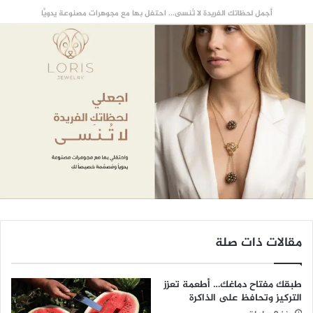
أجمل لحظاتك الفريدة لا تُنسى... احتفل بها مع مجوهرات مصنوعة يدويًّا
مقالات ذات صلة
طبقك مفتاح دماغك… أطعمة تعزز
التركيز وتحافظ على الذاكرة