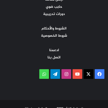
حابب ضوي
دورات تدريبية
الشروط والأحكام
شروط الخصوصية
ادعمنا
اتصل بنا
‫X
فيسبوك
‫YouTube
انستقرام
تيلقرام
واتساب