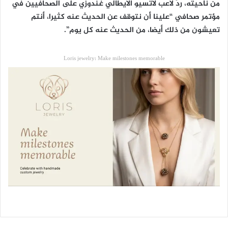
من ناحيته، ردّ لاعب لاتسيو الايطالي غندوزي على الصحافيين في
مؤتمر صحافي “علينا أن نتوقف عن الحديث عنه كثيرا، أنتم
تعيشون من ذلك أيضا، من الحديث عنه كل يوم”.
Loris jewelry: Make milestones memorable