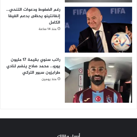
رغم الضغوط ودعوات التنحي…
إنفانتينو يحظى بدعم الفيفا
الكامل
منذ 14 ساعة
راتب سنوي بقيمة 17 مليون
يورو… محمد صلاح ينضم لنادي
طرابزون سبور التركي
منذ يومين
أرسل مقالك