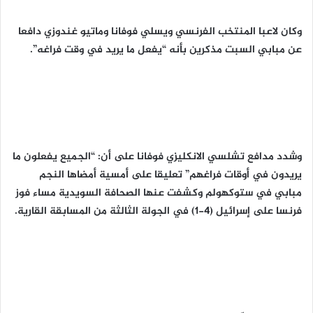
وكان لاعبا المنتخب الفرنسي ويسلي فوفانا وماتيو غندوزي دافعا
عن مبابي السبت مذكرين بأنه “يفعل ما يريد في وقت فراغه”.
وشدد مدافع تشلسي الانكليزي فوفانا على أن: “الجميع يفعلون ما
يريدون في أوقات فراغهم” تعليقا على أمسية أمضاها النجم
مبابي في ستوكهولم وكشفت عنها الصحافة السويدية مساء فوز
فرنسا على إسرائيل (4-1) في الجولة الثالثة من المسابقة القارية.