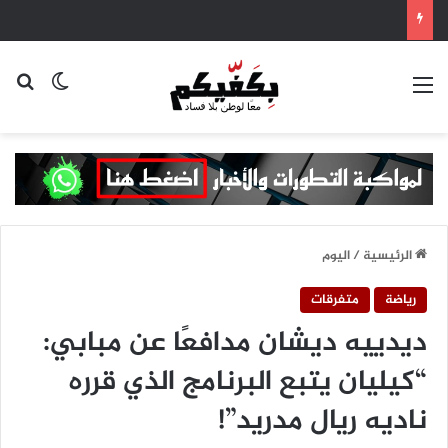
القائمة
بح
الوضع ا
الرئيسية
/
اليوم
رياضة
متفرقات
ديدييه ديشان مدافعًا عن مبابي:
“كيليان يتبع البرنامج الذي قرره
ناديه ريال مدريد”!