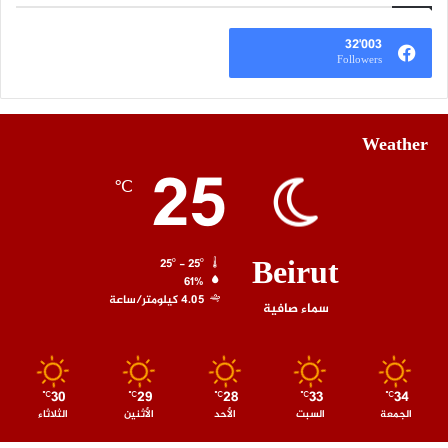
32٬003
Followers
Weather
25
℃
Beirut
25º - 25º
61%
4.05 كيلومتر/ساعة
سماء صافية
30
29
28
33
34
℃
℃
℃
℃
℃
الجمعة
السبت
الأحد
الأثنين
الثلاثاء