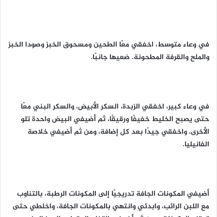
في وعاء متوسط، اخفقي معًا الطحين ومسحوق الخبز وصودا الخبز
والملح والقرفة المطحونة. ضعيها جانبًا.
في وعاء كبير، اخفقي الزبدة، السكر الأبيض، والسكر البني معًا
حتى يصبح الخليط خفيفًا ورقيقًا، ثم أضيفي البيض واحدة تلو
الأخرى، واخفقي جيدًا بعد كل إضافة، ومن ثم أضيفي خلاصة
الفانيليا.
أضيفي المكونات الجافة تدريجيًا إلى المكونات الرطبة، بالتناوب
مع اللبن الرائب، وابدئي وانتهي بالمكونات الجافة، واخلطي حتى