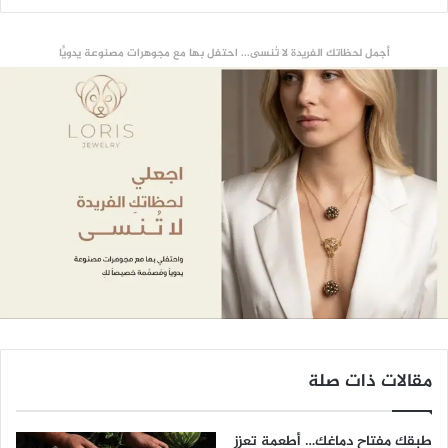
أجمل لحظاتك الفريدة لا تُنسى... احتفل بها مع مجوهرات مصنوعة يدويًّا
مقالات ذات صلة
طبقك مفتاح دماغك… أطعمة تعزز