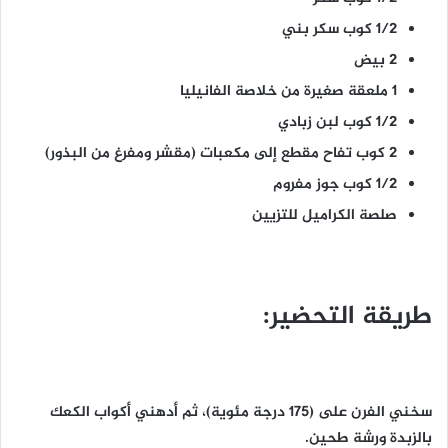
1/2 كوب سكر بني
2 بيض
1 ملعقة صغيرة من خلاصة الفانيليا
1/2 كوب لبن زبادي
2 كوب تفاح مقطع إلى مكعبات (مقشر ومفرغ من البذور)
1/2 كوب جوز مفروم
صلصة الكراميل للتزيين
طريقة التحضير:
سخني الفرن على (175 درجة مئوية)، ثم أدهني أكواب الكعك
بالزبدة ورشة طحين.