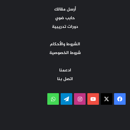
أرسل مقالك
حابب ضوي
دورات تدريبية
الشروط والأحكام
شروط الخصوصية
ادعمنا
اتصل بنا
‫X
فيسبوك
‫YouTube
انستقرام
تيلقرام
واتساب