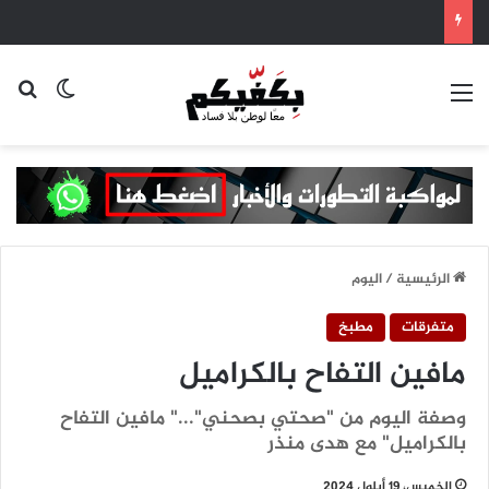
القائمة
بح
الوضع ا
الرئيسية
/
اليوم
متفرقات
مطبخ
مافين التفاح بالكراميل
وصفة اليوم من "صحتي بصحني"..." مافين التفاح
بالكراميل" مع هدى منذر
الخميس، 19 أيلول 2024