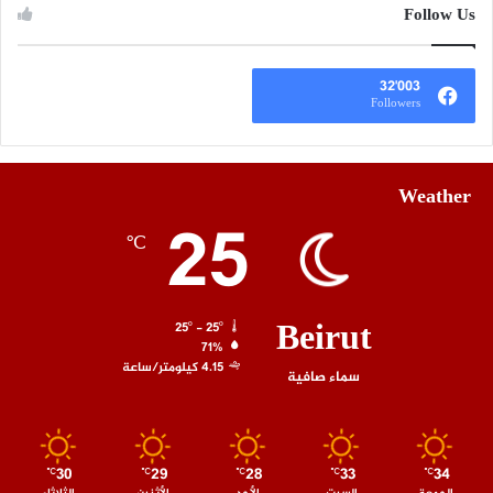
Follow Us
32٬003
Followers
Weather
25
℃
Beirut
25º - 25º
71%
4.15 كيلومتر/ساعة
سماء صافية
30
29
28
33
34
℃
℃
℃
℃
℃