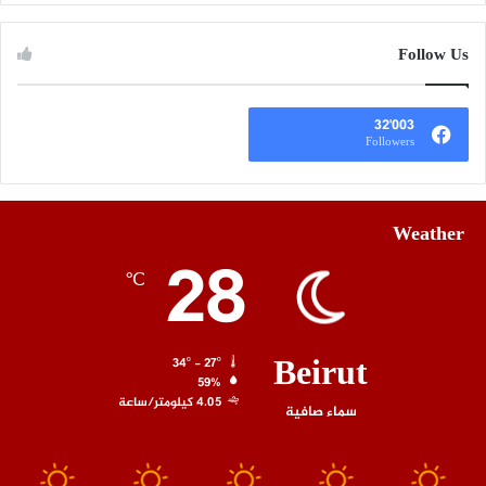
Follow Us
32٬003
Followers
Weather
28
℃
Beirut
34º - 27º
59%
4.05 كيلومتر/ساعة
سماء صافية