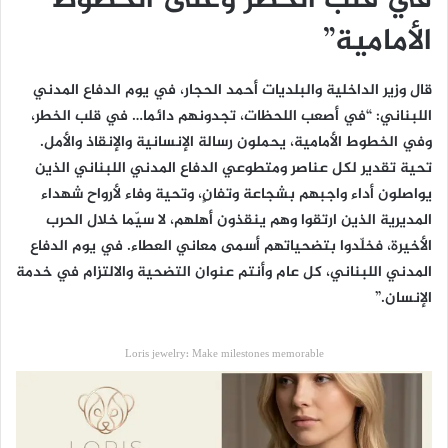
في قلب الخطر وعلى الخطوط
الأمامية”
قال وزير الداخلية والبلديات أحمد الحجار، في يوم الدفاع المدني
اللبناني: “في أصعب اللحظات، تجدونهم دائما… في قلب الخطر،
وفي الخطوط الأمامية، يحملون رسالة الإنسانية والإنقاذ والأمل.
تحية تقدير لكل عناصر ومتطوعي الدفاع المدني اللبناني الذين
يواصلون أداء واجبهم بشجاعة وتفانٍ، وتحية وفاء لأرواح شهداء
المديرية الذين ارتقوا وهم ينقذون أهلهم، لا سيّما خلال الحرب
الأخيرة، فخلّدوا بتضحياتهم أسمى معاني العطاء. في يوم الدفاع
المدني اللبناني، كل عام وأنتم عنوان التضحية والالتزام في خدمة
الإنسان.”
Loris jewelry: Make milestones memorable