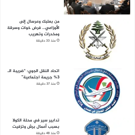
من بعلبك وعرسال إلى
الأوزاعي… فرض خوات وسرقة
ومخدرات وتهريب
منذ 33 دقيقة
اتحاد النقل الجوي: “ضريبة الـ
3% جريمة اجتماعية”
منذ 37 دقيقة
تدابير سير في محلة الكولا
بسبب أعمال برش وتزفيت
منذ 48 دقيقة