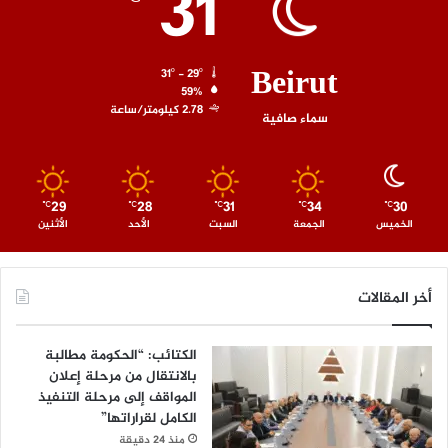
31
Beirut
31º - 29º
59%
2.78 كيلومتر/ساعة
سماء صافية
29
28
31
34
30
℃
℃
℃
℃
℃
الخميس
الجمعة
السبت
الأحد
الأثنين
أخر المقالات
الكتائب: “الحكومة مطالبة
بالانتقال من مرحلة إعلان
المواقف إلى مرحلة التنفيذ
الكامل لقراراتها”
منذ 24 دقيقة