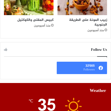
زبيب المونة على الطريقة
كبيس المقتى والكوكتيل
الجنوبية
منذ أسبوعين
منذ أسبوعين
Follow Us
32٬005
Followers
Weather
35
℃