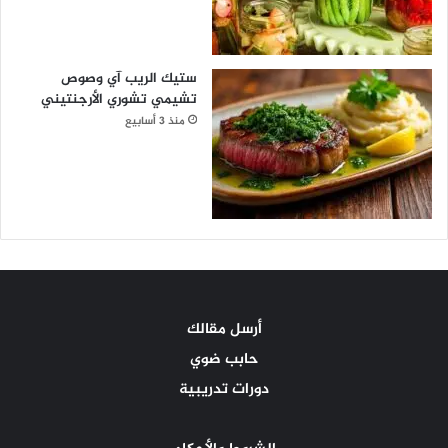
ستيك الريب آي وصوص
تشيمي تشوري الأرجنتيني
منذ 3 أسابيع
أرسل مقالك
حابب ضوي
دورات تدريبية