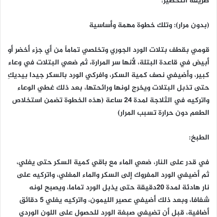
طريقة التحضير:
(بدون مرار): وتلك خطوة مهمة وأساسية
قومي بقطف بتلات الورد الجوري وتخلصي تماماً من أي جزء أخضر أو
أبيض في قاعدة البتلة، لأنها سر المرارة، ثم ضعي البتلات في وعاء
كبير، وأضيفي نصف كمية السكر، وافركي الورد بالسكر جيدا بيديكِ
حتى تذبل البتلات ويخرج لونها ورائحتها، بعد ذلك غطي الوعاء
واتركيه في الثلاجة لمدة 24 ساعة (هذه الخطوة تضمن استخلاص
الطعم دون حرارة تسبب المرار)
الطبخ:
في قدر على النار، ضعي الماء مع باقي كمية السكر حتى يغلي،
ثم أضيفي الورد المفروك إلى السكر والماء المغلي، واتركيه على
نار هادئة لمدة 20دقيقة حتى يذبل الورد تماما، ويصبح لونه
شفافا، وبعد ذلك أضيفي عصير الليمون، واتركيه يغلي 5 دقائق
أضافية، قبل أن تضيفي صبغة الورد للحصول على اللون الوردي