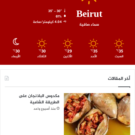
Beirut
35º - 30º
61%
4.04 كيلومتر/ساعة
سماء صافية
30
30
29
35
35
℃
℃
℃
℃
℃
السبت
الأحد
الأثنين
الثلاثاء
الأربعاء
أخر المقالات
مكدوس الباذنجان على
الطريقة الشامية
منذ أسبوع واحد