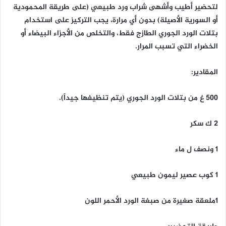
لتحضير أطيب وأشهى شراب ورد طبيعي (على طريقة المحمودية
أو السورية الأصيلة) بدون أي مرارة، يجب التركيز على استخدام
بتلات الورد الجوري الطازج فقط، والتخلص من الأجزاء البيضاء أو
الخضراء التي تسبب المرار.
المقادير:
500 غ من بتلات الورد الجوري (يتم تنظيفها جيداً).
2 ك سكر
1 ونصف ل ماء
1 كوب عصير ليمون طبيعي
1ملعقة صغيرة من صبغة الورد الأحمر اللون