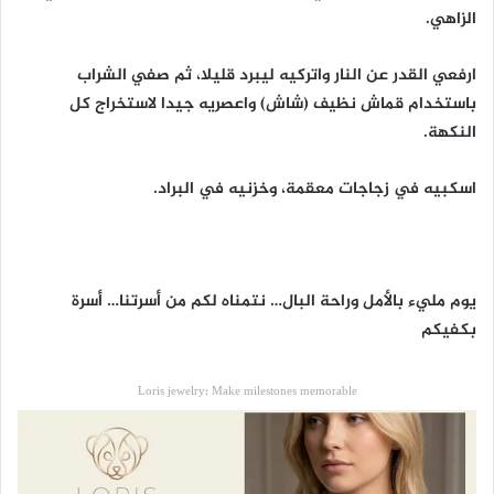
الزاهي.
ارفعي القدر عن النار واتركيه ليبرد قليلا، ثم صفي الشراب
باستخدام قماش نظيف (شاش) واعصريه جيدا لاستخراج كل
النكهة.
اسكبيه في زجاجات معقمة، وخزنيه في البراد.
يوم مليء بالأمل وراحة البال… نتمناه لكم من أسرتنا… أسرة
بكفيكم
Loris jewelry: Make milestones memorable