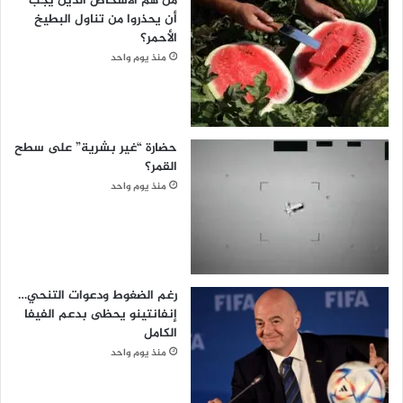
من هم الأشخاص الذين يجب
أن يحذروا من تناول البطيخ
الأحمر؟
منذ يوم واحد
حضارة “غير بشرية” على سطح
القمر؟
منذ يوم واحد
رغم الضغوط ودعوات التنحي…
إنفانتينو يحظى بدعم الفيفا
الكامل
منذ يوم واحد