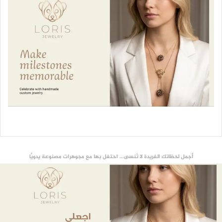
أجمل لحظاتك الفريدة لا تُنسى... احتفل بها مع مجوهرات مصنوعة يدويًّا