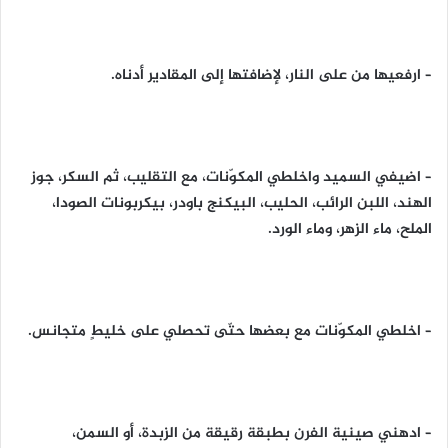
– ارفعيها من على النار، لإضافتها إلى المقادير أدناه.
– اضيفي السميد واخلطي المكوّنات، مع التقليب، ثم السكر، جوز
الهند، اللبن الرائب، الحليب، البيكنج باودر، بيكربونات الصودا،
الملح، ماء الزهر، وماء الورد.
– اخلطي المكوّنات مع بعضها حتّى تحصلي على خليطٍ متجانس.
– ادهني صينية الفرن بطبقة رقيقة من الزبدة، أو السمن،