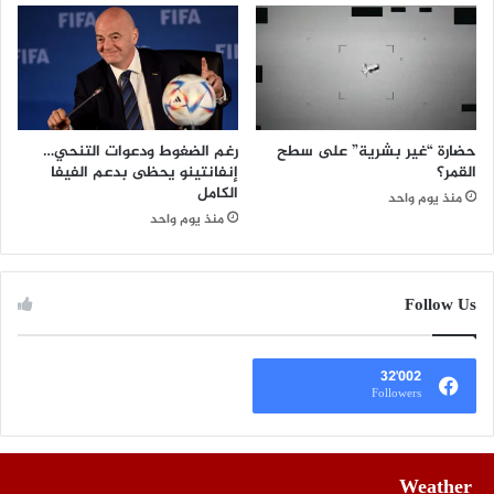
حضارة “غير بشرية” على سطح
رغم الضغوط ودعوات التنحي…
القمر؟
إنفانتينو يحظى بدعم الفيفا
الكامل
منذ يوم واحد
منذ يوم واحد
Follow Us
32٬002
Followers
Weather