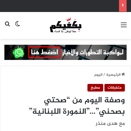
القائمة
بح
الوضع ا
الرئيسية
/
اليوم
متفرقات
مطبخ
وصفة اليوم من “صحتي
بصحني”…”النمورة اللبنانية”
مع هدى منذر