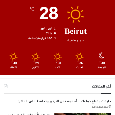
28
℃
Beirut
30º - 28º
74%
3.57 كيلومتر/ساعة
سماء صافية
30
29
31
36
30
℃
℃
℃
℃
℃
الجمعة
السبت
الأحد
الأثنين
الثلاثاء
أخر المقالات
طبقك مفتاح دماغك… أطعمة تعزز التركيز وتحافظ على الذاكرة
منذ يوم واحد