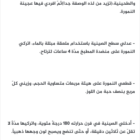
والطحينية،(تزيد من لذه الوصفة جدا)ثمّ افردي فيها عجينة
النمورة.
– عدلي سطح الصينية باستخدام ملعقة مبللة بالماء، اتركي
النمورة على منضدة المطبخ مدّة 4 ساعات لترتاح.
– قطعي النمورة على هيئة مربعات متساوية الحجم، وزيني كلّ
مربع بنصف حبة من اللوز.
– أدخلي الصينية في فرن حرارته 180 درجةً مئوية، واتركيها مدّةً لا
تقلّ عن ثلاثين دقيقة، أو حتّى تنضج ويصبح لون وجهها ذهبياً.