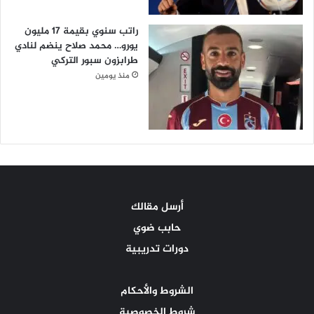
راتب سنوي بقيمة 17 مليون
يورو… محمد صلاح ينضم لنادي
طرابزون سبور التركي
منذ يومين
أرسل مقالك
حابب ضوي
دورات تدريبية
الشروط والأحكام
شروط الخصوصية