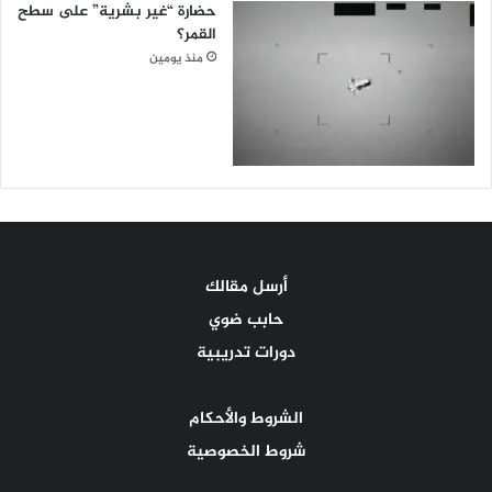
حضارة “غير بشرية” على سطح
القمر؟
منذ يومين
أرسل مقالك
حابب ضوي
دورات تدريبية
الشروط والأحكام
شروط الخصوصية