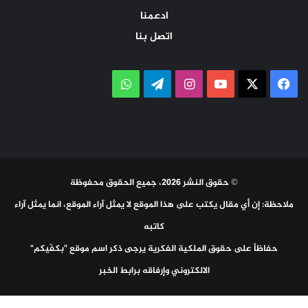
ادعمنا
اتصل بنا
‫X
فيسبوك
‫YouTube
انستقرام
تيلقرام
واتساب
© حقوق النشر 2026، جميع الحقوق محفوظة
ملاحظة: إن أي مقال يكتب على هذا الموقع لا يمثل آراء الموقع، انما يمثل آراء
كاتبه
حفاظاً على حقوق الملكية الفكرية يرجى ذكر اسم موقع "بكفّيكم"
الالكتروني وإرفاقه برابط الخبر