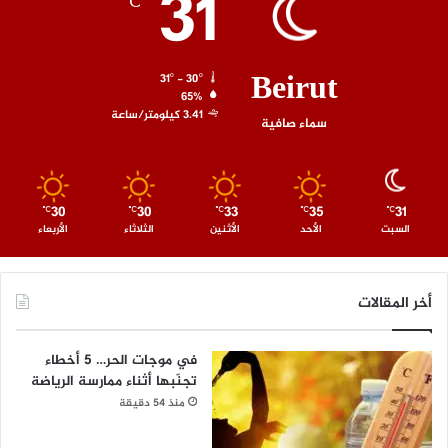
31
℃
Beirut
31º - 30º
65%
3.41 كيلومتر/ساعة
سماء صافية
30
30
33
35
31
℃
℃
℃
℃
℃
السبت
الأحد
الأثنين
الثلاثاء
الأربعاء
أخر المقالات
في موجات الحر… 5 أخطاء
تجنّبها أثناء ممارسة الرياضة
منذ 54 دقيقة