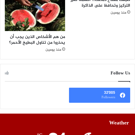
التركيز وتحافظ على الذاكرة
منذ يومين
من هم الأشخاص الذين يجب أن
يحذروا من تناول البطيخ الأحمر؟
منذ يومين
Follow Us
32٬005
Followers
Weather