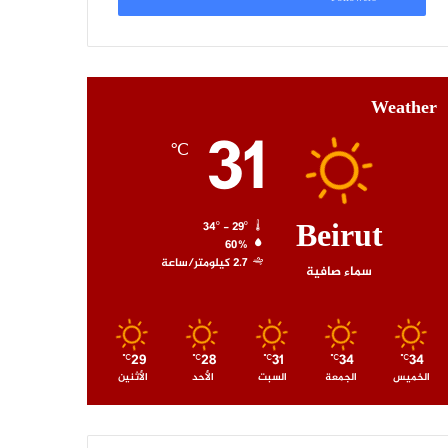
Weather
31
℃
Beirut
34º - 29º
60%
2.7 كيلومتر/ساعة
سماء صافية
29
28
31
34
34
℃
℃
℃
℃
℃
الخميس
الجمعة
السبت
الأحد
الأثنين