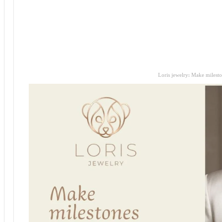
Loris jewelry: Make milest