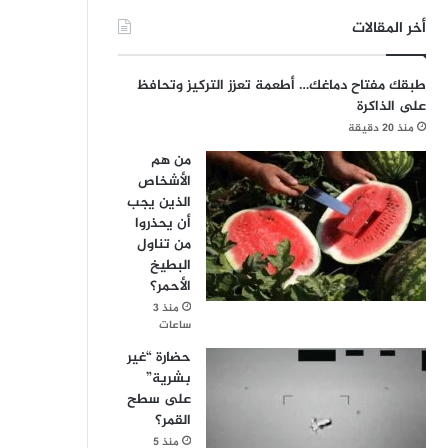
أخر المقالات
طبقك مفتاح دماغك… أطعمة تعزز التركيز وتحافظ
على الذاكرة
منذ 20 دقيقة
من هم
الأشخاص
الذين يجب
أن يحذروا
من تناول
البطيخ
الأحمر؟
منذ 3
ساعات
حضارة “غير
بشرية”
على سطح
القمر؟
منذ 5