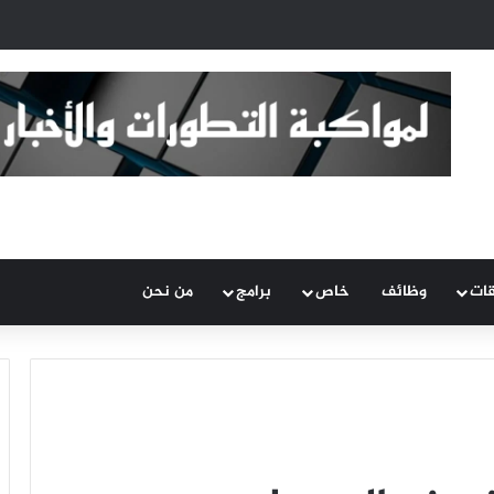
قات
وظائف
خاص
برامج
من نحن