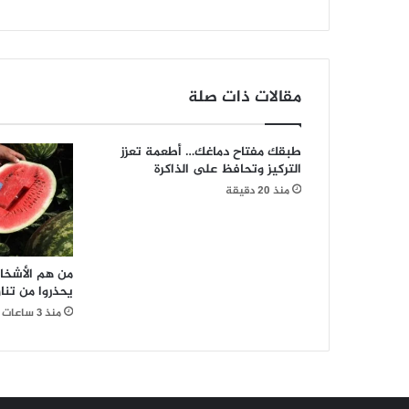
آب...
مقالات ذات صلة
طبقك مفتاح دماغك… أطعمة تعزز
التركيز وتحافظ على الذاكرة
منذ 20 دقيقة
من هم الأشخا
يحذروا من تنا
منذ 3 ساعات