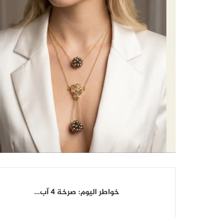
خواطر
خواطر اليوم: صرخة ٤ آب...
اليوم:
صرخة
٤