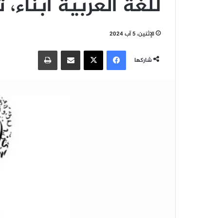
للّغة العربيّة أبناء،
الإثنين، 5 آب 2024
فيسبوك
‫X
مشاركة عبر البريد
طباعة
شاركها