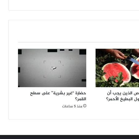
سفينة
قراصنة
في
قاع
البحر
الأبيض
المتوسط..
إليكم
ما
وجدوا
بداخلها!
ص الذين يجب أن
حضارة “غير بشرية” على سطح
ول البطيخ الأحمر؟
القمر؟
منذ 5 ساعات