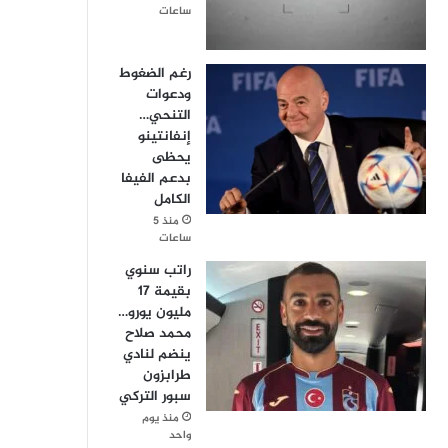
ساعات
رغم الضغوط
ودعوات
التنحي…
إنفانتينو
يحظى
بدعم الفيفا
الكامل
منذ 5
ساعات
راتب سنوي
بقيمة 17
مليون يورو…
محمد صلاح
ينضم لنادي
طرابزون
سبور التركي
منذ يوم
واحد