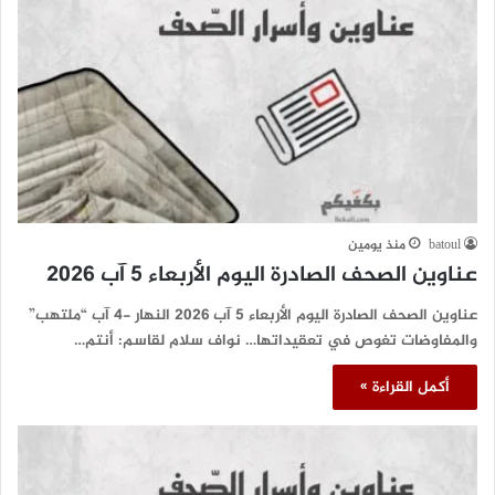
batoul
منذ يومين
عناوين الصحف الصادرة اليوم الأربعاء 5 آب 2026
عناوين الصحف الصادرة اليوم الأربعاء 5 آب 2026 النهار -4 آب “ملتهب”
والمفاوضات تغوص في تعقيداتها… نواف سلام لقاسم: أنتم…
أكمل القراءة »