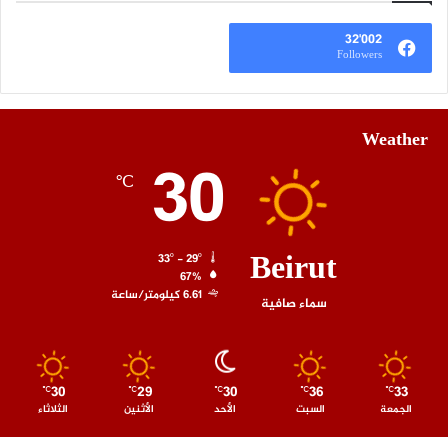
32٬002
Followers
Weather
30
℃
Beirut
33º - 29º
67%
6.61 كيلومتر/ساعة
سماء صافية
30
29
30
36
33
℃
℃
℃
℃
℃
الجمعة
السبت
الأحد
الأثنين
الثلاثاء