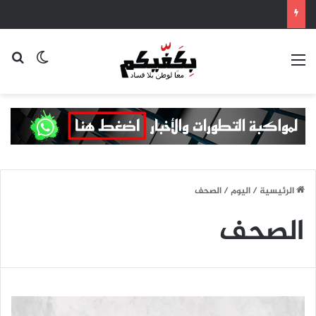
القائمة
بح
الوضع ا
الرئيسية
/
اليوم
/
الصحف
الصحف