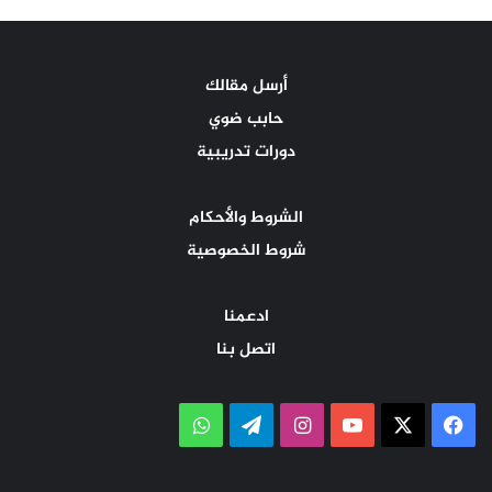
أرسل مقالك
حابب ضوي
دورات تدريبية
الشروط والأحكام
شروط الخصوصية
ادعمنا
اتصل بنا
‫X
فيسبوك
‫YouTube
انستقرام
تيلقرام
واتساب