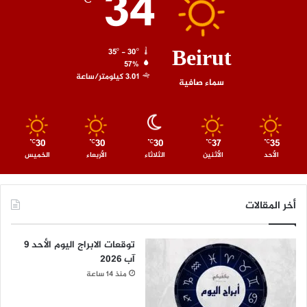
34
℃
Beirut
35º - 30º
57%
3.01 كيلومتر/ساعة
سماء صافية
30
30
30
37
35
℃
℃
℃
℃
℃
الأحد
الأثنين
الثلاثاء
الأربعاء
الخميس
أخر المقالات
توقعات الابراج اليوم الأحد 9
آب 2026
منذ 14 ساعة