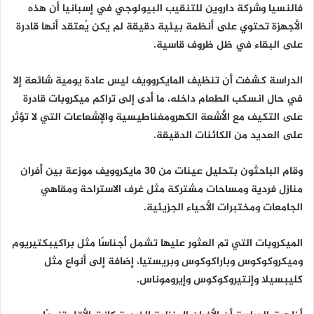
فالنسيا وشركة داروين للتنقيب البيولوجي في إسبانيا أن هذه
الأجهزة تحتوي على أنظمة بيئية دقيقة لم يكن يُعتقد أنها قادرة
على البقاء في ظل ظروف قاسية.
الدراسة كشفت أن تنظيف المايكروويف ليس عادة يومية شائعة إلا
في حال انسكب الطعام داخله، ما أدى إلى تراكم ميكروبات قادرة
على التكيف مع الأشعة الكهرومغناطيسية والإشعاعات التي لا تؤثر
على العديد من الكائنات الدقيقة.
وقام الباحثون بتحليل عينات من 30 مايكروويف موزعة بين أفران
منازل فردية ومساحات مشتركة مثل غرف الاستراحة ومقاهي
الجامعات ومختبرات الأحياء الجزيئية.
الميكروبات التي تم العثور عليها تشمل أجناسًا مثل براكيبكتيريوم
وميكروكوكوس وباراكوكوس وبريستيا، إضافة إلى أنواع مثل
كليبسيلا وإنتيروكوكوس وإيروموناس.