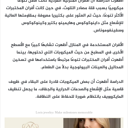
أظهرت الدراسة أن الأفران المنزلية الفردية كانت الأقل تنوعًا
ميكروبيًا بسبب قلة مصادر التلوث، في حين كانت أفران المختبرات
الأكثر تنوعًا، حيث تم العثور على بكتيريا معروفة بمقاومتها العالية
للإشعاع مثل داينوكوكوس وهايمينو بكتير وكينوكوكوس
وسفينغوموناس.
الأفران المستخدمة في المنازل أظهرت تشابهًا كبيرًا مع الأسطح
الأخرى في المطبخ من حيث الميكروبات التي تحتويها، بينما
أظهرت أفران المختبرات تنوعًا مرتبطًا باستخدامها في تسخين
المحاليل والعينات البيولوجية بدلًا من الطعام.
الدراسة أظهرت أن بعض الميكروبات قادرة على البقاء في ظروف
قاسية مثل الإشعاع والصدمات الحرارية والجفاف، ما يجعل تنظيف
المايكروويف بانتظام ضرورة للحفاظ على النظافة.
Loris jewelry: Make milestones memorable