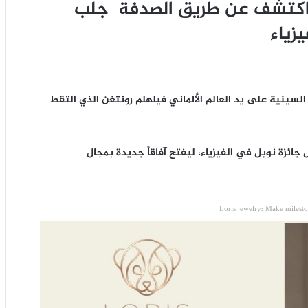
اكتشف عن طريق الصدفة جلب
زياء
علان اكتشاف الأشعة السينية على يد العالم الألماني فيلهلم رونتغن الذي التقط
ائزة نوبل في الفيزياء، ليفتح آفاقاً جديدة بمجال
Loris jewelry: Make milest