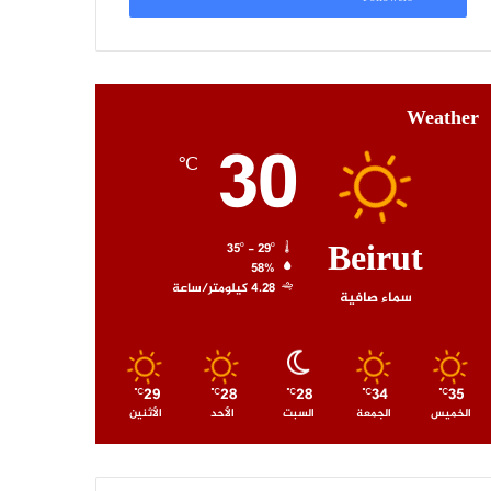
Weather
30
℃
Beirut
35º - 29º
58%
4.28 كيلومتر/ساعة
سماء صافية
29
28
28
34
35
℃
℃
℃
℃
℃
الخميس
الجمعة
السبت
الأحد
الأثنين