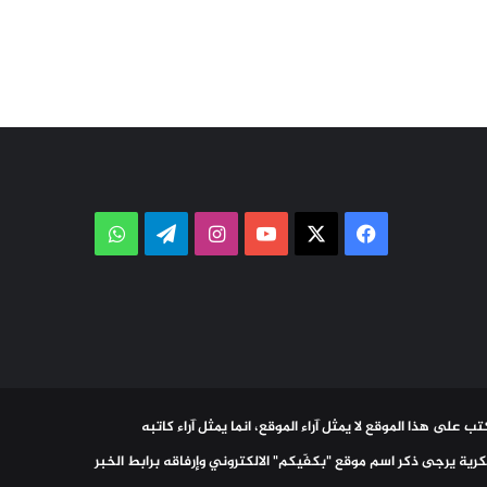
‫X
فيسبوك
‫YouTube
انستقرام
تيلقرام
واتساب
ب على هذا الموقع لا يمثل آراء الموقع، انما يمثل آراء كاتبه
رية يرجى ذكر اسم موقع "بكفّيكم" الالكتروني وإرفاقه برابط الخبر