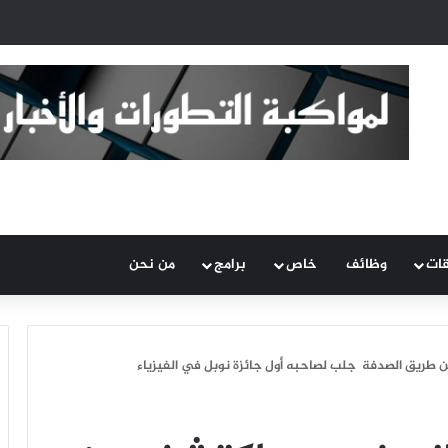
قات
وظائف
خاص
برامج
من نحن
ريق الصدفة جلب لصاحبه أول جائزة نوبل في الفيزياء