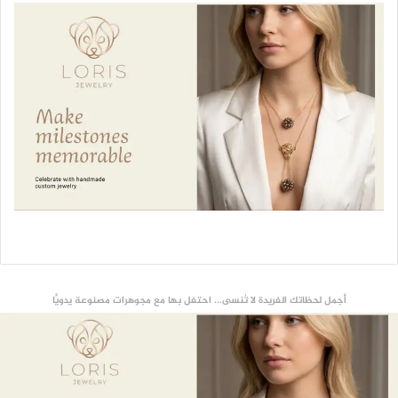
أجمل لحظاتك الفريدة لا تُنسى... احتفل بها مع مجوهرات مصنوعة يدويًّا