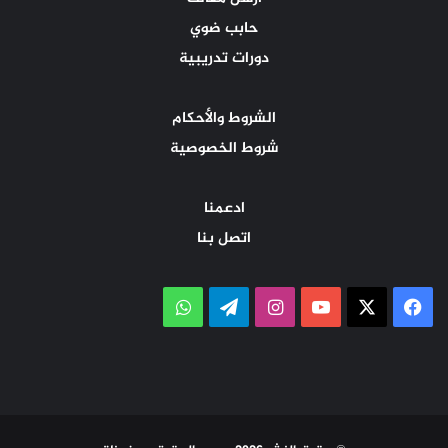
حابب ضوي
دورات تدريبية
الشروط والأحكام
شروط الخصوصية
ادعمنا
اتصل بنا
‫X
فيسبوك
‫YouTube
انستقرام
تيلقرام
واتساب