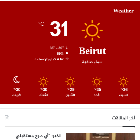
Weather
31
℃
Beirut
36º - 30º
69%
4.67 كيلومتر/ساعة
سماء صافية
30
30
29
35
36
℃
℃
℃
℃
℃
السبت
الأحد
الأثنين
الثلاثاء
الأربعاء
أخر المقالات
الخير: “أي طرح مستقبلي