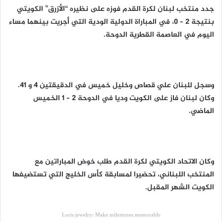
جدد منتخب لبنان لكرة القدم فوزه على نظيره “الأزرق” الكويتي
بنتيجة 2 – 0، في المباراة الدولية الودية التي أجريت بينهما مساء
اليوم في العاصمة القطرية الدوحة.
وسجل للبنان علي قصاص وخليل خميس في الدقيقتين 4 و 41.
وكان لبنان فاز على الكويت وديا في الدوحة 2 – 1 الخميس
الماضي.
وكان الاتحاد الكويتي لكرة القدم طلب خوض المباراتين مع
المنتخب اللبناني، تحضيرا لمسابقة كأس الخليج التي تستضيفها
الكويت الشهر المقبل.
Loris jewelry: Make milestones memorable