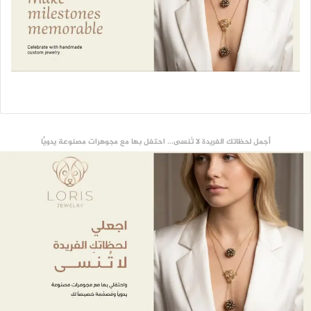
أجمل لحظاتك الفريدة لا تُنسى... احتفل بها مع مجوهرات مصنوعة يدويًّا