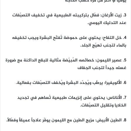
يومياً أو أكثر من مرة حسب الحاجة
3. زيت الأرغان: فعّال بتركيبته الطبيعية في تخفيف التصبّغات
عند التدليك اليومي.
4. خل التفاح: يحتوي على حموضة تُفتّح البشرة ويجب تخفيفه
بالماء لتجنب تهيّج الجلد.
5. عصير الليمون: خصائصه المُبيّضة مثالية للبقع الداكنة مع ضرورة
غسله جيداً لتجنب الجفاف
6. الألويفيرا: يرطّب ويُجدّد البشرة ويُخفف التصبّغات بفعالية.
7. الأناناس: يحتوي على إنزيمات طبيعية تُساهم في تجديد
الخلايا وتقليل التصبّغات.
8. الطين الأبيض: مزيج الطين مع الليمون يوفّر علاجاً عميقاً وفعّالاً.