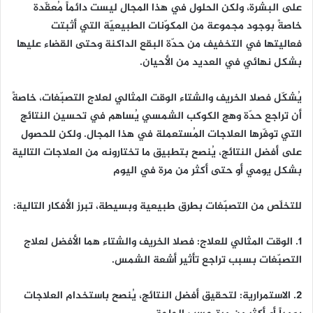
على البشرة، ولكن الحلول في هذا المجال ليست دائماً مُعقّدة
خاصةً بوجود مجموعة من المكوّنات الطبيعيّة التي أثبتت
فعاليتها في التخفيف من حدّة البقع الداكنة وحتى القضاء عليها
بشكل نهائي في العديد من الأحيان.
يُشكّل فصلا الخريف والشتاء الوقت المثالي لعلاج التصبّغات، خاصةً
أن تراجع حدّة وهج الكوكب الشمسي يُساهم في تحسين النتائج
التي توفّرها العلاجات المُستعملة في هذا المجال. ولكن للحصول
على أفضل النتائج، يُنصح بتطبيق ما تختارونه من العلاجات التالية
بشكل يومي أو حتى أكثر من مرة في اليوم
للتخلّص من التصبّغات بطرق طبيعية وبسيطة، تبرز الأفكار التالية:
1. الوقت المثالي للعلاج: فصلا الخريف والشتاء هما الأفضل لعلاج
التصبّغات بسبب تراجع تأثير أشعة الشمس.
2. الاستمرارية: لتحقيق أفضل النتائج، يُنصح باستخدام العلاجات