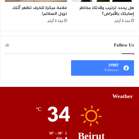
هل يحدد ترتيب ولادتك مخاطر
علامة مبكرة للخرف تظهر أثناء
إصابتك بالأمراض؟
نزول السلالم!
منذ 3 أيام
منذ 3 أيام
Follow Us
31٬997
Followers
Weather
34
℃
Beirut
35º - 30º