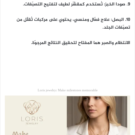
9. صودا الخبز: تُستخدم كمقشّر لطيف لتفتيح التصبّغات.
10. البصل: علاج فعّال ومنسي، يحتوي على مركبات تُقلّل من
تصبّغات الجلد.
الانتظام والصبر هما المفتاح لتحقيق النتائج المرجوّة.
Loris jewelry: Make milestones memorable