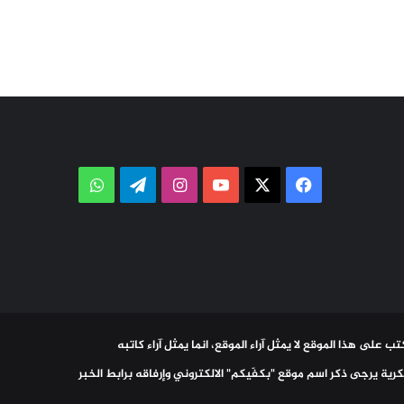
‫X
فيسبوك
‫YouTube
انستقرام
تيلقرام
واتساب
ب على هذا الموقع لا يمثل آراء الموقع، انما يمثل آراء كاتبه
رية يرجى ذكر اسم موقع "بكفّيكم" الالكتروني وإرفاقه برابط الخبر