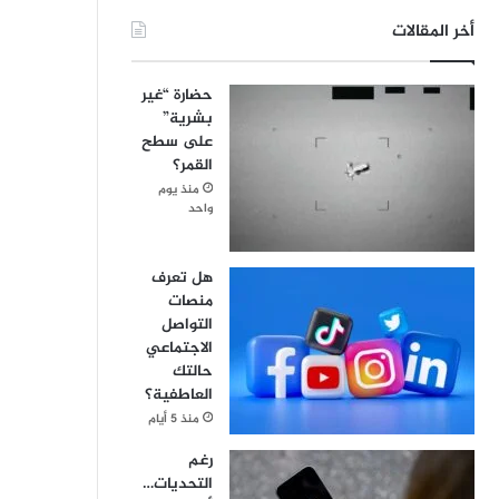
أخر المقالات
حضارة “غير
بشرية”
على سطح
القمر؟
منذ يوم
واحد
هل تعرف
منصات
التواصل
الاجتماعي
حالتك
العاطفية؟
منذ 5 أيام
رغم
التحديات…