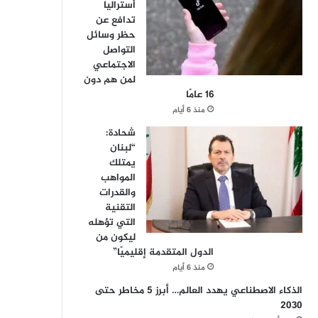
أستراليا
تدافع عن
حظر وسائل
التواصل
الاجتماعي
لمن هم دون
16 عامًا
منذ 6 أيام
شحادة:
“لبنان
يمتلك
المواهب
والقدرات
التقنية
التي تؤهله
ليكون من
الدول المتقدمة إقليميًا”
منذ 6 أيام
الذكاء الاصطناعي يهدد العالم… أبرز 5 مخاطر حتى
2030