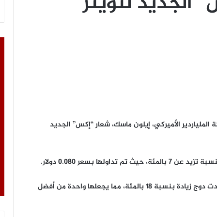
” الجديد لتويتر
ج كوين” (Dogecoin) بعد مشاركة الملياردير الأميركي، إيلون ماسك، شعار “إكس” الجديد
وأشار إلى أنه “في الواقع، خلال الأسبوع الماضي، شهدت دوج زيادة بنسبة 18 بالمئة، مما يجعلها واحدة من أفضل