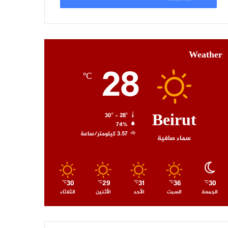
Weather
28
℃
Beirut
30º - 28º
74%
3.57 كيلومتر/ساعة
سماء صافية
30
29
31
36
30
℃
℃
℃
℃
℃
الجمعة
السبت
الأحد
الأثنين
الثلاثاء