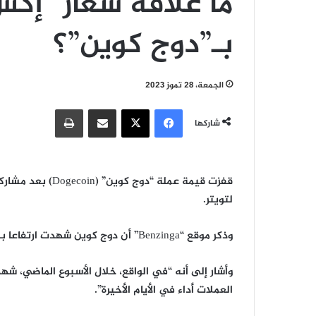
ما علاقة شعار “إكس
بـ”دوج كوين”؟
الجمعة، 28 تموز 2023
فيسبوك
‫X
مشاركة عبر البريد
طباعة
شاركها
قفزت قيمة عملة “دو
لتويتر.
وذكر موقع “Benzinga” أن دوج كوين شهدت ارتفاعا بنسبة تزيد عن 7 بالمئة، حيث تم تداولها بسعر 0.080 دولار.
العملات أداء في الأيام الأخيرة”.