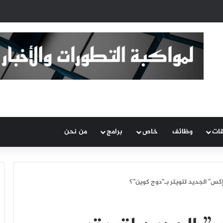
قات
وظائف
خاص
برامج
من نحن
إكس” الجديد لتويتر بـ”دوج كوين”؟