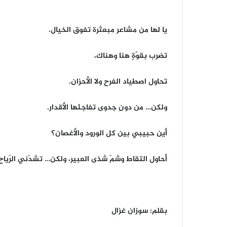
يا لها من مشاعر مبعثرة تفوق الخيال.
تضرب بقوّةٍ هنا وهناك،
تحاول اصطياد الفرح ولا الأحزان.
ولكن… من دونِ جدوى تفاجئها الأقدار.
أين حبيبي بين كل الورود والأغصان؟
أحاول التقاط وشمّ شذى العبير، ولكن… تشدّني الرّياح
بقلم: سوزان غزال