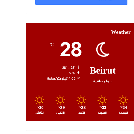
Weather
28
℃
Beirut
28º - 28º
59%
4.05 كيلومتر/ساعة
سماء صافية
30
29
28
33
34
℃
℃
℃
℃
℃
الجمعة
السبت
الأحد
الأثنين
الثلاثاء