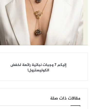
إليكم
إليكم 7 وجبات نباتية رائعة لخفض
7
الكوليسترول!
وجبات
نباتية
رائعة
لخفض
الكوليسترول!
مقالات ذات صلة