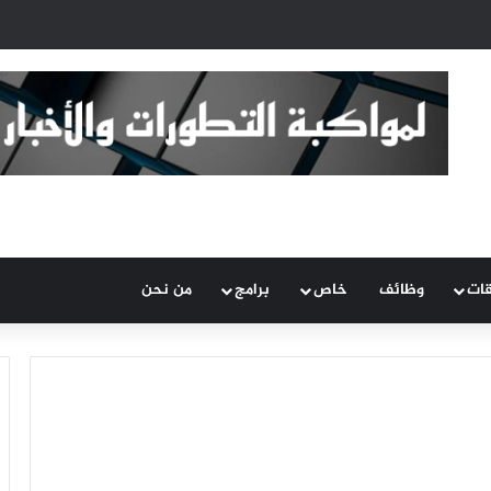
قات
وظائف
خاص
برامج
من نحن