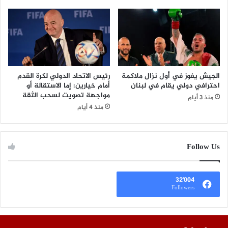
الجيش يفوز في أول نزال ملاكمة
رئيس الاتحاد الدولي لكرة القدم
احترافي دولي يقام في لبنان
أمام خيارين: إما الاستقالة أو
مواجهة تصويت لسحب الثقة
منذ 3 أيام
منذ 4 أيام
Follow Us
32٬004
Followers