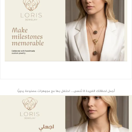
أجمل لحظاتك الفريدة لا تُنسى... احتفل بها مع مجوهرات مصنوعة يدويًّا