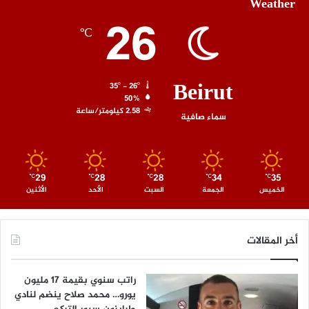
Weather
26
℃
Beirut
35º - 26º
50%
2.58 كيلومتر/ساعة
سماء صافية
29
28
28
34
35
℃
℃
℃
℃
℃
الخميس
الجمعة
السبت
الأحد
الأثنين
أخر المقالات
راتب سنوي بقيمة 17 مليون
يورو… محمد صلاح ينضم لنادي