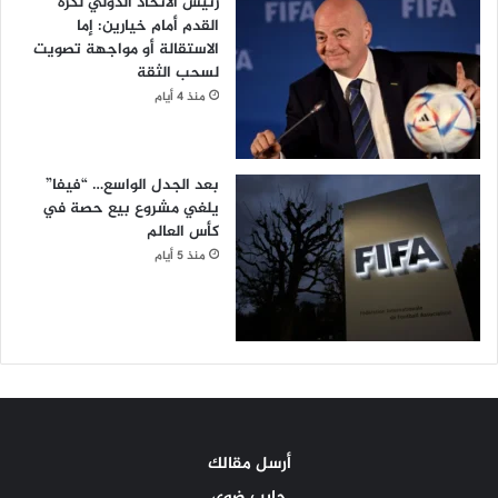
رئيس الاتحاد الدولي لكرة
القدم أمام خيارين: إما
الاستقالة أو مواجهة تصويت
لسحب الثقة
منذ 4 أيام
بعد الجدل الواسع… “فيفا”
يلغي مشروع بيع حصة في
كأس العالم
منذ 5 أيام
أرسل مقالك
حابب ضوي