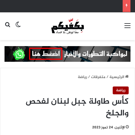
القائمة
بح
الوضع ا
الرئيسية
/
متفرقات
/
رياضة
رياضة
كأس طاولة جبل لبنان لفحص
والجلخ
الإثنين، 24 تموز 2023