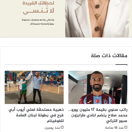
مقالات ذات صلة
راتب سنوي بقيمة 17 مليون يورو…
ذهبية مستحقّة لعلي أيوب أبي
محمد صلاح ينضم لنادي طرابزون
فرج في بطولة لبنان العامة
سبور التركي
للفوفينام
منذ 18 ساعة
منذ يومين