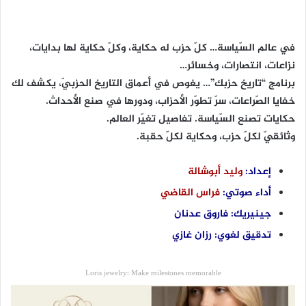
في عالم السّياسة… كلّ حزب له حكاية، وكلّ حكاية لها بدايات،
نزاعات، انتصارات، وخسائر…
برنامج “تاريخ حزبك”… يغوص في أَعماق التاريخ الحزبيّ، يكشف لك
خفايا الصّراعات، سرّ تطوّر الأحزاب، ودورها في صنع الأحداث.
حكايات تصنع السّياسة. تفاصيل تغيّر العالم.
وثائقيّ لكلّ حزب، وحكاية لكلّ حقبة.
إعداد:
وليد أبوشالة
أداء صوتي:
فراس القاضي
جينيريك: فاروق عدنان
تدقيق لغوي: رزان غازي
Loris jewelry: Make milestones memorable