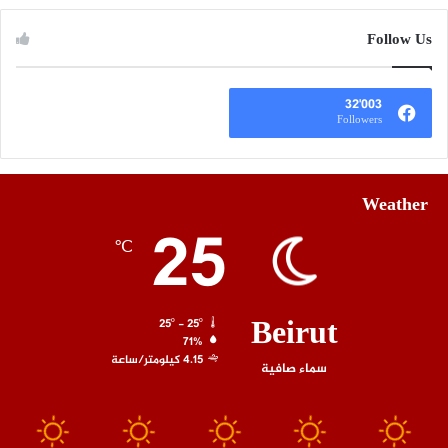
Follow Us
32٬003
Followers
Weather
25
℃
Beirut
25º - 25º
71%
4.15 كيلومتر/ساعة
سماء صافية