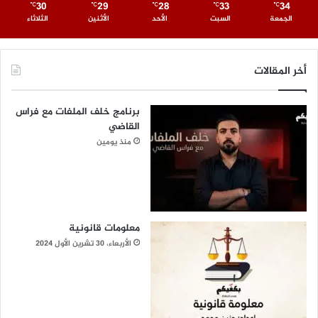
30
29
28
33
34
℃
℃
℃
℃
℃
الجمعة
السبت
الأحد
الأثنين
الثلاثاء
أخر المقالات
برنامج خلف الملفات مع فراس
القاضي
منذ يومين
معلومات قانونية
الأربعاء، 30 تشرين الأول 2024