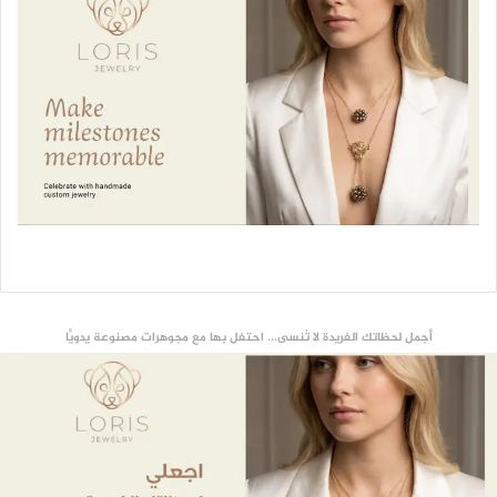
أجمل لحظاتك الفريدة لا تُنسى... احتفل بها مع مجوهرات مصنوعة يدويًّا