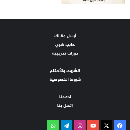
أرسل مقالك
حابب ضوي
دورات تدريبية
الشروط والأحكام
شروط الخصوصية
ادعمنا
اتصل بنا
‫X
فيسبوك
‫YouTube
انستقرام
تيلقرام
واتساب