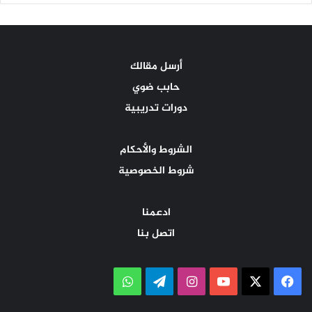
أرسل مقالك
حابب ضوي
دورات تدريبية
الشروط والأحكام
شروط الخصوصية
ادعمنا
اتصل بنا
‫X
فيسبوك
‫YouTube
انستقرام
تيلقرام
واتساب