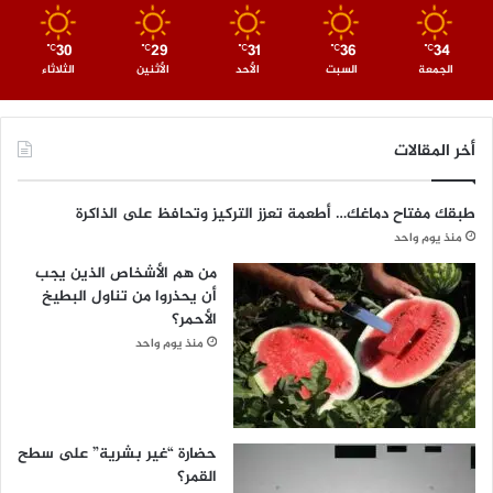
30
29
31
36
34
℃
℃
℃
℃
℃
الجمعة
السبت
الأحد
الأثنين
الثلاثاء
أخر المقالات
طبقك مفتاح دماغك… أطعمة تعزز التركيز وتحافظ على الذاكرة
منذ يوم واحد
من هم الأشخاص الذين يجب
أن يحذروا من تناول البطيخ
الأحمر؟
منذ يوم واحد
حضارة “غير بشرية” على سطح
القمر؟