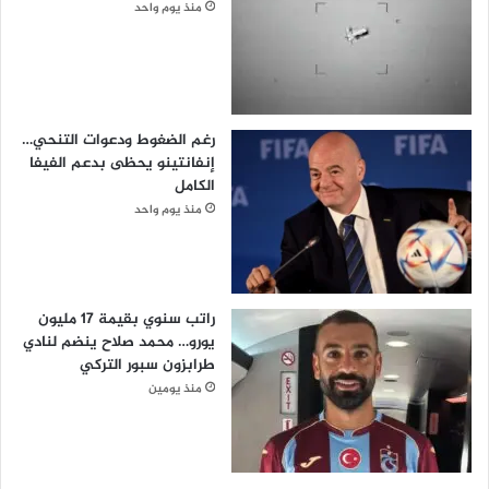
منذ يوم واحد
رغم الضغوط ودعوات التنحي…
إنفانتينو يحظى بدعم الفيفا
الكامل
منذ يوم واحد
راتب سنوي بقيمة 17 مليون
يورو… محمد صلاح ينضم لنادي
طرابزون سبور التركي
منذ يومين