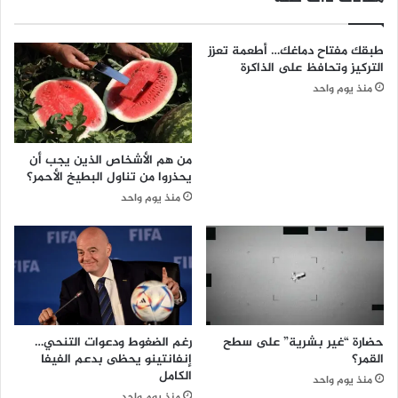
طبقك مفتاح دماغك… أطعمة تعزز
التركيز وتحافظ على الذاكرة
منذ يوم واحد
من هم الأشخاص الذين يجب أن
يحذروا من تناول البطيخ الأحمر؟
منذ يوم واحد
حضارة “غير بشرية” على سطح
رغم الضغوط ودعوات التنحي…
القمر؟
إنفانتينو يحظى بدعم الفيفا
الكامل
منذ يوم واحد
منذ يوم واحد