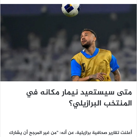
متى سيستعيد نيمار مكانه في
المنتخب البرازيلي؟
أعلنت تقارير صحافية برازيلية، عن أنه: “من غير المرجح أن يشارك