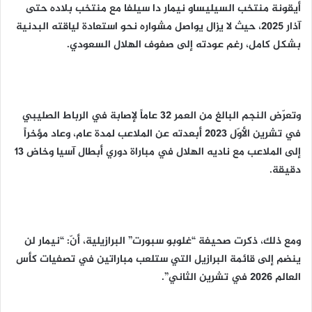
أيقونة منتخب السيليساو نيمار دا سيلفا مع منتخب بلاده حتى
آذار 2025، حيث لا يزال يواصل مشواره نحو استعادة لياقته البدنية
بشكل كامل، رغم عودته إلى صفوف الهلال السعودي.
وتعرّض النجم البالغ من العمر 32 عاماً لإصابة في الرباط الصليبي
في تشرين الأوّل 2023 أبعدته عن الملاعب لمدة عام، وعاد مؤخراً
إلى الملاعب مع ناديه الهلال في مباراة دوري أبطال آسيا وخاض 13
دقيقة.
ومع ذلك، ذكرت صحيفة “غلوبو سبورت” البرازيلية، أنّ: “نيمار لن
ينضم إلى قائمة البرازيل التي ستلعب مباراتين في تصفيات كأس
العالم 2026 في تشرين الثاني”.