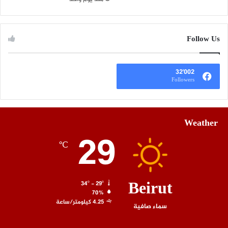
Follow Us
32٬002
Followers
Weather
29
℃
Beirut
34º - 29º
70%
4.25 كيلومتر/ساعة
سماء صافية