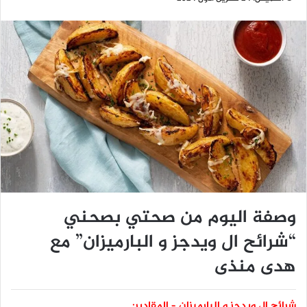
وصفة اليوم من صحتي بصحني
“شرائح ال ويدجز و البارميزان” مع
هدى منذى
شرائح ال ويدجز و البارميزان – المقادير: