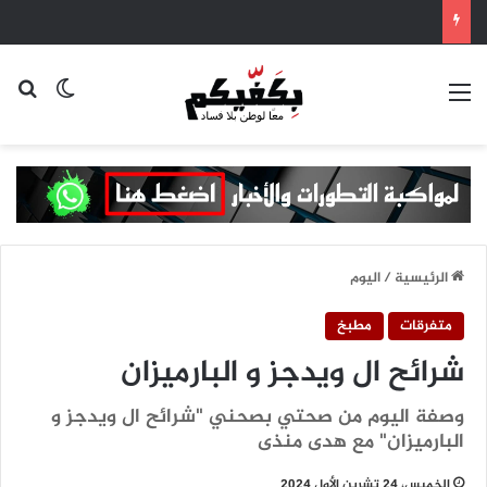
القائمة
بح
الوضع ا
الرئيسية
/
اليوم
متفرقات
مطبخ
شرائح ال ويدجز و البارميزان
وصفة اليوم من صحتي بصحني "شرائح ال ويدجز و
البارميزان" مع هدى منذى
الخميس، 24 تشرين الأول 2024