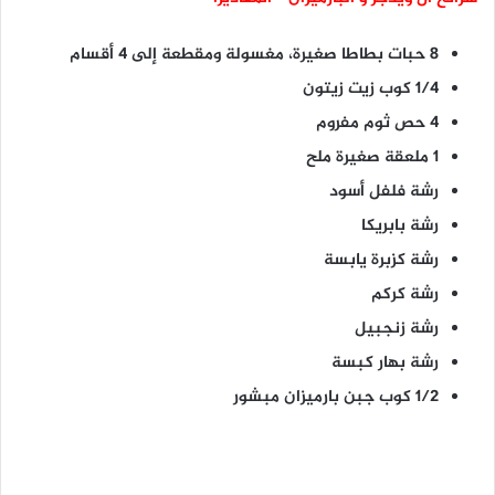
8 حبات بطاطا صغيرة، مغسولة ومقطعة إلى 4 أقسام
1/4 كوب زيت زيتون
4 حص ثوم مفروم
1 ملعقة صغيرة ملح
رشة فلفل أسود
رشة بابريكا
رشة كزبرة يابسة
رشة كركم
رشة زنجبيل
رشة بهار كبسة
1/2 كوب جبن بارميزان مبشور