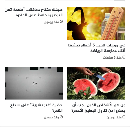
طبقك مفتاح دماغك… أطعمة تعزز
التركيز وتحافظ على الذاكرة
منذ يومين
في موجات الحر… 5 أخطاء تجنّبها
أثناء ممارسة الرياضة
منذ 3 ساعات
من هم الأشخاص الذين يجب أن
حضارة “غير بشرية” على سطح
يحذروا من تناول البطيخ الأحمر؟
القمر؟
منذ يومين
منذ يومين