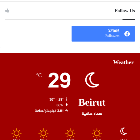
Follow Us
32٬005
Followers
Weather
29
℃
Beirut
30º - 29º
66%
3.01 كيلومتر/ساعة
سماء صافية