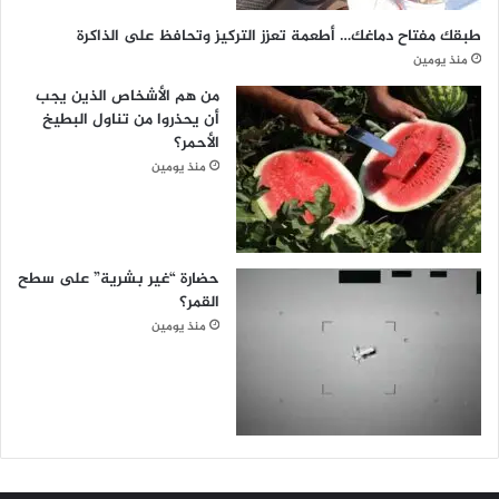
طبقك مفتاح دماغك… أطعمة تعزز التركيز وتحافظ على الذاكرة
منذ يومين
من هم الأشخاص الذين يجب
أن يحذروا من تناول البطيخ
الأحمر؟
منذ يومين
حضارة “غير بشرية” على سطح
القمر؟
منذ يومين