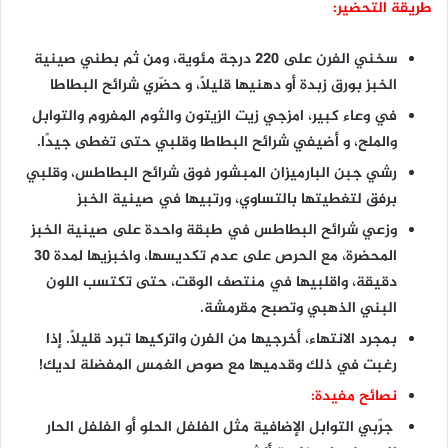
طريقة التحضير:
سخني الفرن على 220 درجة مئوية، ومن ثم بطني صينية
الخبز بورق زبدة أو دهنيها قليلاً، و حضّري شرائح البطاطا
في وعاء كبير، امزجي زيت الزيتون والثوم المفروم والتوابل
والملح، و أضيفي شرائح البطاطا وقلبي حتى تغطى جيدًا.
رشي جبن البارميزان المبشور فوق شرائح البطاطس، وقلبي
برفق لتغطيتها بالتساوي، ورتبيها في صينية الخبز
وزعي شرائح البطاطس في طبقة واحدة على صينية الخبز
المحضرة، مع الحرص على عدم تكديسها، واخبزيها لمدة 30
دقيقة، واقلبيها في منتصف الوقت، حتى تكتسب اللون
البني الذهبي وتصبح مقرمشة.
بمجرد الانتهاء، أخرجيها من الفرن واتركيها تبرد قليلًا. إذا
رغبت في ذلك وقدميها مع صوص الغمس المفضلة لديك!
نصائح مفيدة:
جرّبي التوابل الإضافية مثل الفلفل الحلو أو الفلفل الحار