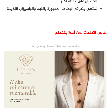
للحصول على نكهة أكثر.
تمتعي بشرائح البطاطا المخبوزة بالثوم والبارميزان اللذيذة
خالص الأمنيات…من أسرة بِكَفّيكم
Loris jewelry: Make milestones memorable