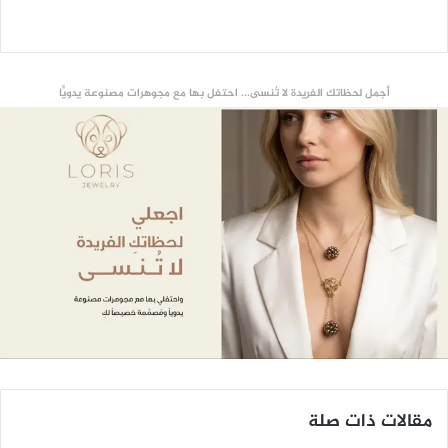
أجمل لحظاتك الفريدة لا تُنسى... احتفل بها مع مجوهرات مصنوعة يدويًّا
مقالات ذات صلة