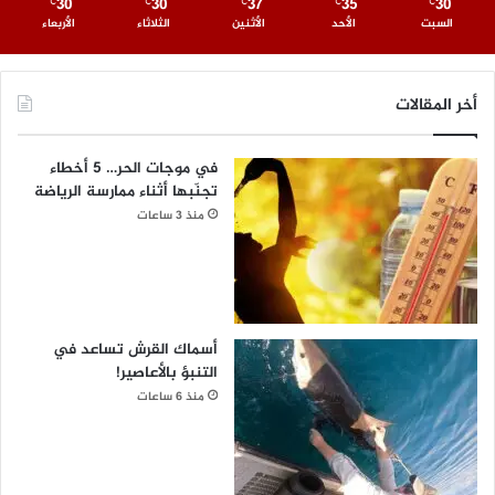
30
30
37
35
30
℃
℃
℃
℃
℃
السبت
الأحد
الأثنين
الثلاثاء
الأربعاء
أخر المقالات
في موجات الحر… 5 أخطاء
تجنّبها أثناء ممارسة الرياضة
منذ 3 ساعات
أسماك القرش تساعد في
التنبؤ بالأعاصير!
منذ 6 ساعات