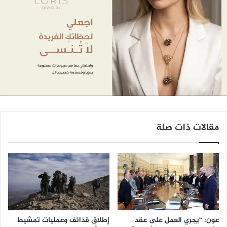
مقالات ذات صلة
عون: “يجري العمل على عقد
إطلاق قذائف وعمليات تمشيط