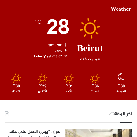
Weather
28
℃
Beirut
30º - 28º
74%
3.57 كيلومتر/ساعة
سماء صافية
30
29
31
36
30
℃
℃
℃
℃
℃
الجمعة
السبت
الأحد
الأثنين
الثلاثاء
أخر المقالات
عون: “يجري العمل على عقد