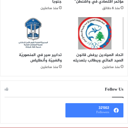
مؤتمر اقتصادي في واشنطن”
جنوبًا
منذ 6 دقائق
منذ ساعتين
اتحاد الصيادين يرفض قانون
تدابير سير في المنصوريّة
الصيد المائي ويطالب بتعديله
والضبيّة وأنطلياس
منذ ساعتين
منذ ساعتين
Follow Us
32٬002
Followers