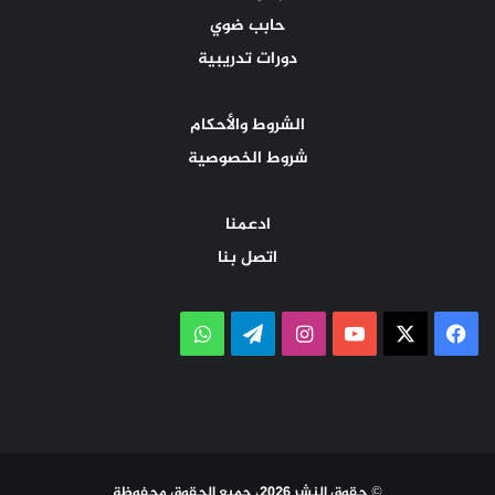
حابب ضوي
دورات تدريبية
الشروط والأحكام
شروط الخصوصية
ادعمنا
اتصل بنا
‫X
فيسبوك
‫YouTube
انستقرام
تيلقرام
واتساب
© حقوق النشر 2026، جميع الحقوق محفوظة