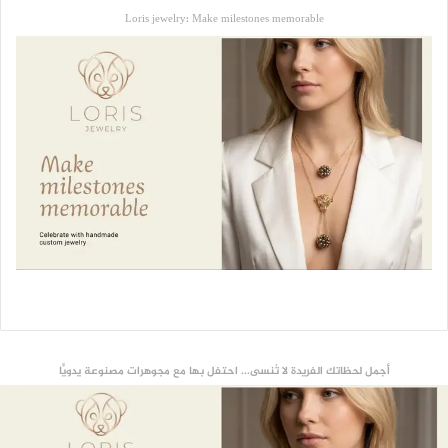
Loris jewelry: Make milestones memorable
أجمل لحظاتك الفريدة لا تُنسى... احتفل بها مع مجوهرات مصنوعة يدويًّا